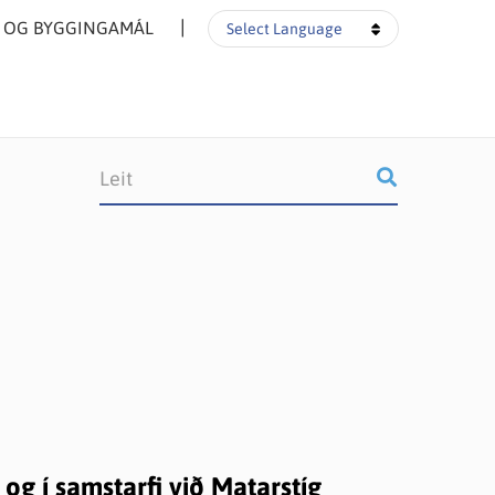
▼
- OG BYGGINGAMÁL
Select Language
g í samstarfi við Matarstíg