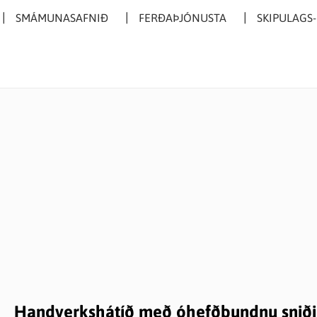
SMÁMUNASAFNIÐ
FERÐAÞJÓNUSTA
SKIPULAGS
Handverkshátíð með óhefðbundnu sniði o