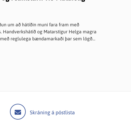
rðun um að hátíðin muni fara fram með
rs. Handverkshátíð og Matarstígur Helga magra
a með reglulega bændamarkaði þar sem lögð
Skráning á póstlista