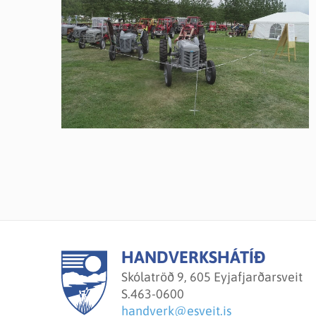
HANDVERKSHÁTÍÐ
Skólatröð 9, 605 Eyjafjarðarsveit
S.
463-0600
handverk@esveit.is