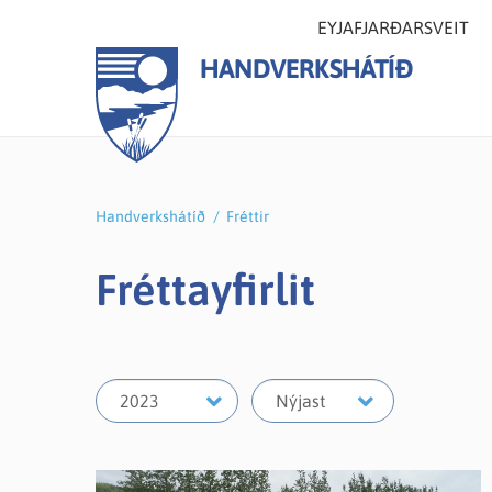
EYJAFJARÐARSVEIT
HANDVERKSHÁTÍÐ
Handverkshátíð
/
Fréttir
Fréttayfirlit