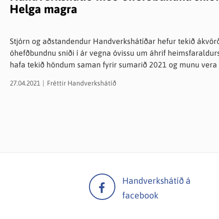
Helga magra
Stjórn og aðstandendur Handverkshátíðar hefur tekið ákvö
óhefðbundnu sniði í ár vegna óvissu um áhrif heimsfaraldu
hafa tekið höndum saman fyrir sumarið 2021 og munu ver
verður áhersla á mat og handverk úr Eyjafjarðarsveit.
27.04.2021
Fréttir
Handverkshátíð
Handverkshátíð á
facebook