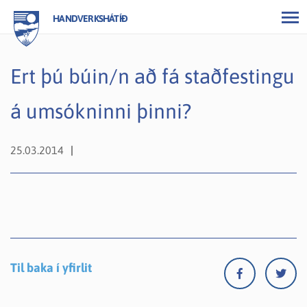
HANDVERKSHÁTÍÐ
Ert þú búin/n að fá staðfestingu
á umsókninni þinni?
25.03.2014
Til baka í yfirlit