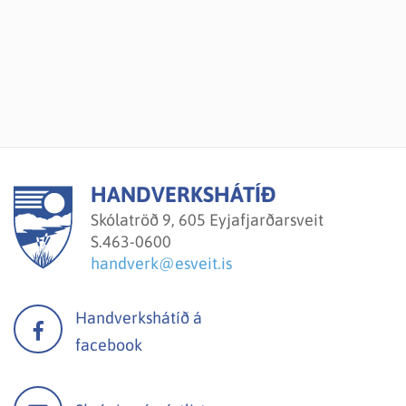
HANDVERKSHÁTÍÐ
Skólatröð 9, 605 Eyjafjarðarsveit
S.
463-0600
handverk@esveit.is
Handverkshátíð á
facebook