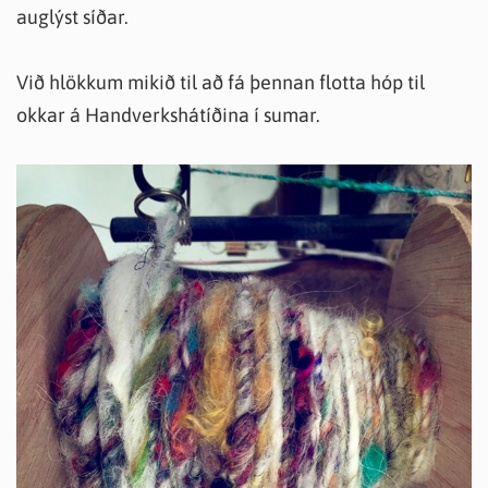
auglýst síðar.
Við hlökkum mikið til að fá þennan flotta hóp til
okkar á Handverkshátíðina í sumar.