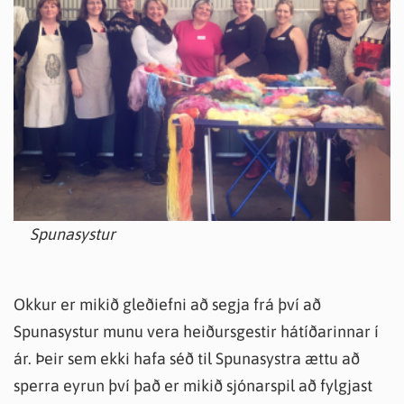
Spunasystur
Okkur er mikið gleðiefni að segja frá því að
Spunasystur munu vera heiðursgestir hátíðarinnar í
ár. Þeir sem ekki hafa séð til Spunasystra ættu að
sperra eyrun því það er mikið sjónarspil að fylgjast