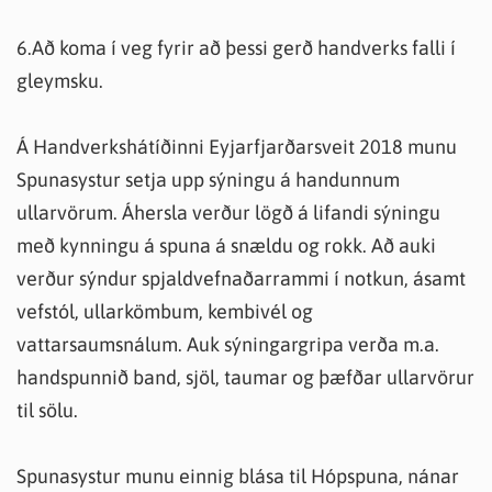
6.Að koma í veg fyrir að þessi gerð handverks falli í
gleymsku.
Á Handverkshátíðinni Eyjarfjarðarsveit 2018
munu
Spunasystur setja upp sýningu á handunnum
ullarvörum. Áhersla verður lögð á lifandi sýningu
með kynningu á spuna á snældu og rokk. Að auki
verður sýndur spjaldvefnaðarrammi í notkun, ásamt
vefstól, ullarkömbum, kembivél og
vattarsaumsnálum. Auk sýningargripa verða m.a.
handspunnið band, sjöl, taumar og þæfðar ullarvörur
til sölu.
Spunasystur munu einnig blása til Hópspuna, nánar