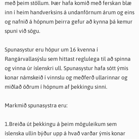
með þeim stöllum. Þær hafa komið með ferskan blæ
inn í heim handverksins á undanförnum árum og eins
og nafnið á hópnum þeirra gefur að kynna þá kemur
spuni við sögu.
Spunasystur eru hópur um 16 kvenna í
Rangárvallasýslu sem hittast reglulega til að spinna
og vinna úr íslenskri ull. Spunasystur hafa sótt ýmis
konar námskeið í vinnslu og meðferð ullarinnar og
miðlað öðrum í hópnum af þekkingu sinni.
Markmið spunasystra eru:
1.Breiða út þekkingu á þeim möguleikum sem
íslenska ullin býður upp á hvað varðar ýmis konar