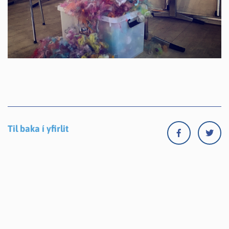
Til baka í yfirlit