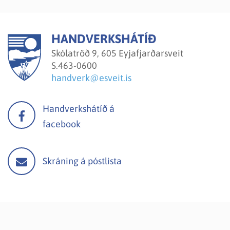
HANDVERKSHÁTÍÐ
Skólatröð 9, 605 Eyjafjarðarsveit
S.
463-0600
handverk@esveit.is
Handverkshátíð á
facebook
Skráning á póstlista