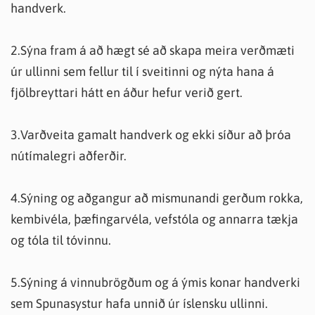
handverk.
2.Sýna fram á að hægt sé að skapa meira verðmæti
úr ullinni sem fellur til í sveitinni og nýta hana á
fjölbreyttari hátt en áður hefur verið gert.
3.Varðveita gamalt handverk og ekki síður að þróa
nútímalegri aðferðir.
4.Sýning og aðgangur að mismunandi gerðum rokka,
kembivéla, þæfingarvéla, vefstóla og annarra tækja
og tóla til tóvinnu.
5.Sýning á vinnubrögðum og á ýmis konar handverki
sem Spunasystur hafa unnið úr íslensku ullinni.