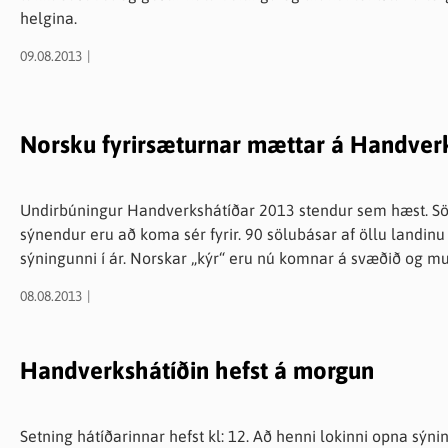
helgina.
09.08.2013
Norsku fyrirsæturnar mættar á Handver
Undirbúningur Handverkshátíðar 2013 stendur sem hæst. Sölu
sýnendur eru að koma sér fyrir. 90 sölubásar af öllu landi
sýningunni í ár. Norskar „kýr“ eru nú komnar á svæðið og munu skarta rammíslensku prjónlesi alla
sýningarhelgina. Veðrið er dásamlegt í Eyjarfirðinum og 
08.08.2013
sem hefst á morgun og stendur fram til mánudags.
Handverkshátíðin hefst á morgun
Setning hátíðarinnar hefst kl: 12. Að henni lokinni opna s