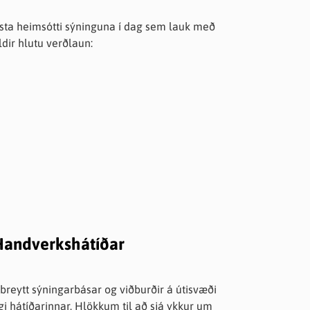
esta heimsótti sýninguna í dag sem lauk með
dir hlutu verðlaun:
i Handverkshátíðar
breytt sýningarbásar og viðburðir á útisvæði
rgi hátíðarinnar. Hlökkum til að sjá ykkur um