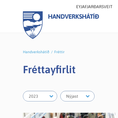
EYJAFJARÐARSVEIT
HANDVERKSHÁTÍÐ
Handverkshátíð
/
Fréttir
Fréttayfirlit