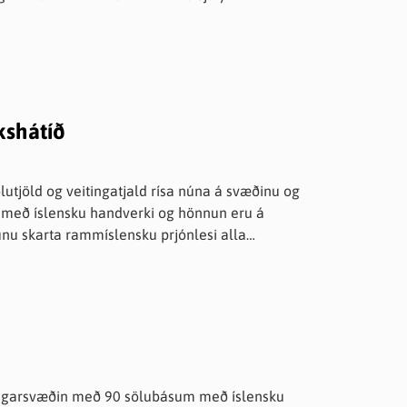
kshátíð
tjöld og veitingatjald rísa núna á svæðinu og
nu með íslensku handverki og hönnun eru á
bjóðum við landsmenn velkomna á Handverkshátíð
ýningarsvæðin með 90 sölubásum með íslensku