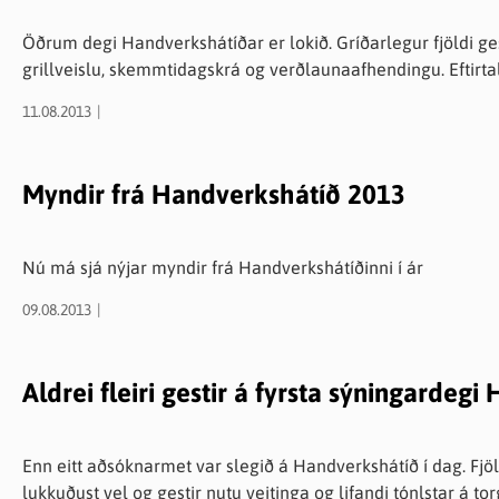
Öðrum degi Handverkshátíðar er lokið. Gríðarlegur fjöldi g
grillveislu, skemmtidagskrá og verðlaunaafhendingu. Eftirtal
11.08.2013
Myndir frá Handverkshátíð 2013
Nú má sjá nýjar myndir frá Handverkshátíðinni í ár
09.08.2013
Aldrei fleiri gestir á fyrsta sýningardeg
Enn eitt aðsóknarmet var slegið á Handverkshátíð í dag. Fjöl
lukkuðust vel og gestir nutu veitinga og lifandi tónlstar á to