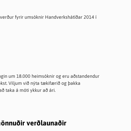
 verður fyrir umsóknir Handverkshátíðar 2014 í
st. Viljum við nýta tækifærið og þakka
ð taka á móti ykkur að ári.
hönnuðir verðlaunaðir