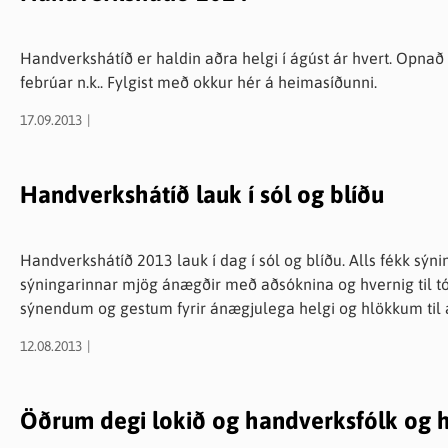
Handverkshátíð er haldin aðra helgi í ágúst ár hvert. Opnað
febrúar n.k.. Fylgist með okkur hér á heimasíðunni.
17.09.2013
Handverkshátíð lauk í sól og blíðu
Handverkshátíð 2013 lauk í dag í sól og blíðu. Alls fékk sýningin um 18.000 heimsóknir og eru aðstandendur
sýningarinnar mjög ánægðir með aðsóknina og hvernig til tók
sýnendum og gestum fyrir ánægjulega helgi og hlökkum til a
12.08.2013
Öðrum degi lokið og handverksfólk og 