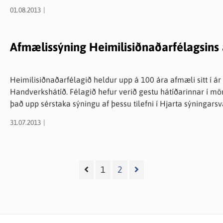
01.08.2013
Afmælissýning Heimilisiðnaðarfélagsins
Heimilisiðnaðarfélagið heldur upp á 100 ára afmæli sitt í á
Handverkshátíð. Félagið hefur verið gestu hátíðarinnar í mörg
það upp sérstaka sýningu af þessu tilefni í Hjarta sýningar
Faldbúninginn bæði tilbúna og búning í vinnslu. Nýjasta bók félagsins "Fa
31.07.2013
sölu. Félagskonur kynna ýmiskonar handverki s.s. knipl, útsau
borð við vettlingar, sjöl og jurtalitað band auk afmælispeysunnar "Sjónu". Myndir úr starfi félagsins muni
einnig prýða sýninguna.
1
2