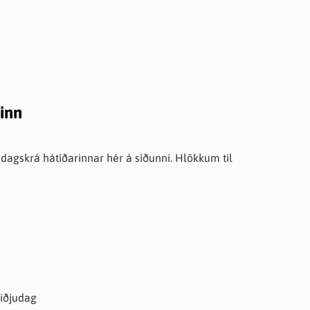
inn
 dagskrá hátíðarinnar hér á síðunni. Hlökkum til
N4 n.k. þriðjudag