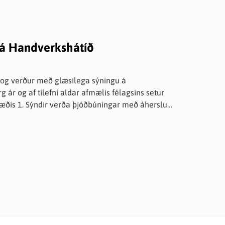
 á Handverkshátíð
r og verður með glæsilega sýningu á
 ár og af tilefni aldar afmælis félagsins setur
svæðis 1. Sýndir verða þjóðbúningar með áherslu á
ldar og skart" verður til sýnis og
m, prjóni, hekl og til sýnis verða ýmsir munir á