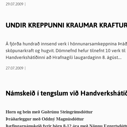
Teymt undir börnum
29.07.2009
20:30 Kvöldvaka
Sunnudagur
UNDIR KREPPUNNI KRAUMAR KRAFTU
14:00
Vélrúningur á kindum
15:00 Fyrirlestur – Jurtalitun fyrr og nú með Jenný Karlsdóttur
16:00 Tískusýning
Á fjórða hundrað innsend verk í hönnunarsamkeppnina Þráður 
sköpunarkraft og hugvit. Dómnefnd hefur tilnefnt 10 verk til ú
Mánudagur
Handverkshátíðinni að Hrafnagili laugardaginn 8. ágúst.
16:00 Tískusýning
27.07.2009
Meðfylgjandi er mynd af svokölluðum Heklukrílum eftir Sig
sýningunni á Handverkshatíð.
Námskeið í tengslum við Handverkshátí
Horn og bein með Guðrúnu Steingrímsdóttur
Þráðarleggur með Oddný Magnúsdóttur
Þæfingarnámskeið fyrir börn 8-12 ára með Nönnu Eggertsdótt