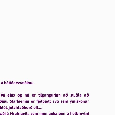
t fólk sem tengist Eyjafjarðarsveit á einn eða
r og þann titil hlaut Guðrún Ásgerður
2-19.
 á hátíðarsvæðinu.
 Þá eins og nú er tilgangurinn að stuðla að
nu. Starfsemin er fjölþætt, svo sem ýmiskonar
blót, jólahlaðborð ofl.
æði á Hrafnagili, sem mun auka enn á fjölbreytni