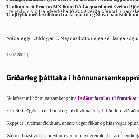
Taulitun með Procion MX litum frá Jacquard með Sveinu Bjö
Í tengslum við Handverkshátíð 2009 verða ofantalin námske
Tauþrykk með textíllitum frá Jacquard og Shiva paintstik litu
Þráðaleggir Oddnýjar E. Magnúsdótttur eiga sér langa sögu.
15.07.2009
Gríðarleg þátttaka í hönnunarsamkeppn
Skilafrestur í hönnunarsamkeppnina
Þráður fortíðar til framtíðar
Yfir 300 bögglar hafa borist og mikil vinna er fyrir höndum við að u
Keppt er í tveimur flokkum, annars vegar flíkur og hins vegar opinn
Það má búast við fjölbreyttum verkum því greinilegt er að Íslendinga