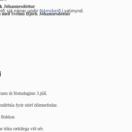
rk Jóhannesdóttur
ið, sjá nánar undir
Námskeið
í valmynd.
m
með Sveinu Björk Jóhannesdóttur
i
rann út föstudaginn 3.júlí.
ndirbúa fyrir störf dómnefndar.
 flokkur.
r tóku rækilega við sér.