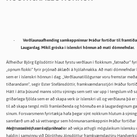
-
Verðlaunaafhending samkeppninnar Þráður fortíðar til framtíðar 
Laugardag. Mikil gróska í íslenskri hönnun að mati dómnefndar.
Álfheiður Björg Egilsdóttir hlaut fyrstu verðlaun í flokknum „fatnaður“ fyr
„opnum flokki“ fyrir prjónað áklæði á hjólahnakka. Að mati dómnefndar 
sem er í íslenskri hönnun í dag. „Verðlaunatillögurnar voru fremstar meðal 
tíðarandann“, segir Ester Stefánsdóttir, framkvæmdarsstjóri Þráður fortíðar
Hátt í átta þúsund manns sóttu sýningu sem sett var upp í tengslum við 
gríðarlega fjölda sem er að skapa verk úr íslenskri ull og verðlauna þá er
til að skapa tengsl milli framleiðenda og hönnuða en á laugardeginum ga
sínum. Forsvarsmenn fyrirtækja hafa þegar sýnt nokkrum hlutum á sýningu
sannfærð um að sá vettvangur sem hönnunarsamkeppnin Þráður fortíðar ti
verðmætasköpunar í ullariðnaði.
Meginmarkmið
samkeppninnar er að vekja athygli möguleikum íslensku 
haldin í samvinnu við Dórótheu Jónsdóttur framkvæmdastýru Handverksh