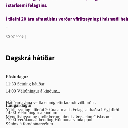
í starfsemi félagsins.
Í tilefni 20 ára afmælisins verður yfirlitssýning í húsnæði h
Opið föstudag til mánudags kl. 12-19.
30.07.2009
Allir hjartanlega velkomnir
Dagskrá hátíðar
Föstudagur
11:30 Setning hátíðar
14:00 Vélrúningur á kindum
Hátíðardagana verða einnig eftirfarandi viðburðir :
Laugardagur
Yfirlitssýning í tilefni 20 ára afmælis Félags aldraðra í Eyjafirði
14:00
Vélrúningur á kindum
Myndlistarsýning undir berum himni - Þorsteinn Gíslason
15:00 Verðlaunaafhending Hönnunarsamkeppni
Sýning á forndráttarvélum
16:00 Tískusýning