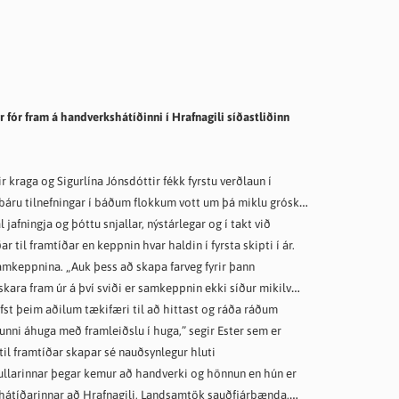
fór fram á handverkshátíðinni í Hrafnagili síðastliðinn
ir kraga og Sigurlína Jónsdóttir fékk fyrstu verðlaun í
báru tilnefningar í báðum flokkum vott um þá miklu grósku
jafningja og þóttu snjallar, nýstárlegar og í takt við
 til framtíðar en keppnin hvar haldin í fyrsta skipti í ár.
samkeppnina. „Auk þess að skapa farveg fyrir þann
 skara fram úr á því sviði er samkeppnin ekki síður mikilvæg
fst þeim aðilum tækifæri til að hittast og ráða ráðum
nni áhuga með framleiðslu í huga,” segir Ester sem er
l framtíðar skapar sé nauðsynlegur hluti
ullarinnar þegar kemur að handverki og hönnun en hún er
átíðarinnar að Hrafnagili, Landsamtök sauðfjárbænda,