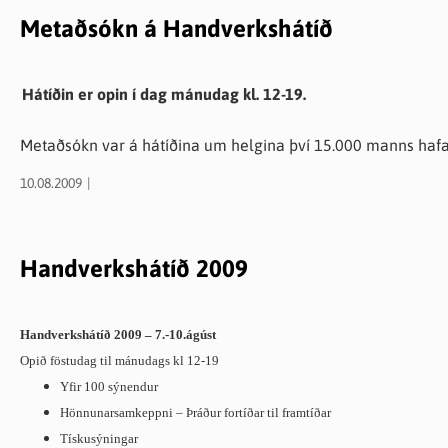
Metaðsókn á Handverkshátíð
Hátíðin er opin í dag mánudag kl. 12-19.
Metaðsókn var á hátíðina um helgina því 15.000 manns hafa
10.08.2009
Bros á hverju andliti í 20 stiga hita og sól hefur skapað fr
Hönnunarsamskeppni um nýsköpun í ullarvörum var í tengslu
Handverkshátíð 2009
rúning á ullinni. Birgir Arason rúningsmaður sýnir daglega vél
með rokkinn og sátu þær við spuna.
Handverkshátíð 2009 – 7.-10.ágúst
Margt er um óvenjulegt hráefni á svæðinu sem hefur vakið eft
krydda dagskrána í hvívetna.
Opið föstudag til mánudags kl 12-19
Yfir 100 sýnendur
Að þessu sinni er staðið að hátíðinni á annan máta en hefur ve
Hönnunarsamkeppni – Þráður fortíðar til framtíðar
bagga. Lionsklúbburinn Vitaðsgjafi, þrjú kvenfélög, Ungmen
Tískusýningar