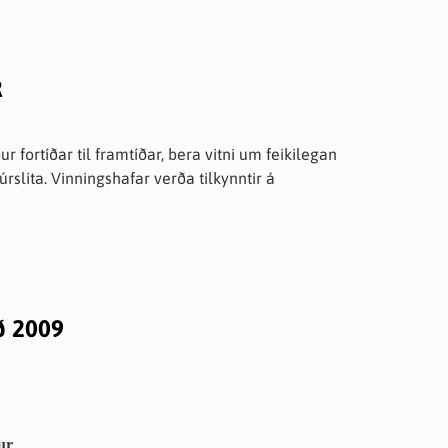
R
fortíðar til framtíðar, bera vitni um feikilegan
rslita. Vinningshafar verða tilkynntir á
rúnu Eldjárn sem er verk sem verður á
ð 2009
ur