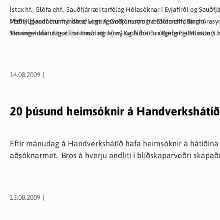
Ístex hf., Glófa ehf., Sauðfjárræktarfélag Hólasóknar í Eyjafirði og Sau
Védísi Jónsdóttur frá Ístex, Loga A. Guðjónssyni frá Glófa ehf., Birgi Arasy
Meðfylgjandi eru myndir af vinningsverkunum og verðlaunahöfunum.
Jóhannesdóttur textílhönnuði og Jenný Karlsdóttur útgefanda Munsturs 
Vinningshafar: Sigurlína Jónsdóttir (t.v.) og Álfheiður Björg Egilsdóttir (t.h
14.08.2009
20 þúsund heimsóknir á Handverkshátíð
Eftir mánudag á Handverkshátíð hafa heimsóknir á hátíðina 
aðsóknarmet. Bros á hverju andliti í blíðskaparveðri skapað
13.08.2009