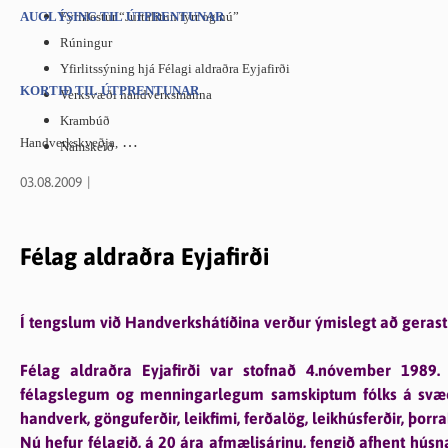
ásamt gríðarlegum fjölda tónlistarfólks og skemmtikrafta, all
AUGLÝSING TIL ÚTPRENTUNAR
Fyrirlestur “Jurtalitun fyrr og nú”
annan hátt.
Rúningur
Yfirlitssýning hjá Félagi aldraðra Eyjafirði
Handverkskona ársins 2009 var verðlaunuð á kvöldvöku í gæ
KORTIÐ TIL ÚTPRENTUNAR
Verksvæði handverksmanna
Steingrímsdóttir handverkskona með meiru.
Krambúð
Handverkskveðja,
Námskeið
Hátíðin er vel heppnuð í alla staði og í dag mánudag milli 1
Dóróthea Jónsdóttir,
Kvöldvaka
03.08.2009
www.handverkshatid.is
Myndlistarsýning undir berum himni
s. 864-3633
Laufáshópurinn
Félag aldraðra Eyjafirði
Heimilisiðnaðarfélagið
Kvenfélagasamband Íslands
Vélasýning
Í tengslum við Handverkshátíðina verður ýmislegt að gerast
Félag aldraðra Eyjafirði var stofnað 4.nóvember 1989.
félagslegum og menningarlegum samskiptum fólks á svæði
handverk, gönguferðir, leikfimi, ferðalög, leikhúsferðir, þorra
Nú hefur félagið, á 20 ára afmælisárinu, fengið afhent húsn