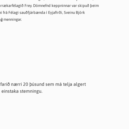
ðfjárrækarfélagið Frey. Dómnefnd keppninnar var skipuð þeim
ni frá Félagi sauðfjárbænda í Eyjafirði, Sveinu Björk
og menningar.
.)
farið nærri 20 þúsund sem má telja algert
i einstaka stemningu.