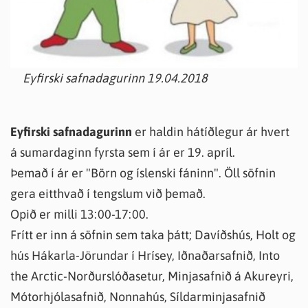
Eyfirski safnadagurinn 19.04.2018
Eyfirski safnadagurinn
er haldin hátíðlegur ár hvert
á sumardaginn fyrsta sem í ár er 19. apríl.
Þemað í ár er "Börn og íslenski fáninn". Öll söfnin
gera eitthvað í tengslum við þemað.
Opið er milli 13:00-17:00.
Frítt er inn á söfnin sem taka þátt; Davíðshús, Holt og
hús Hákarla-Jörundar í Hrísey, Iðnaðarsafnið, Into
the Arctic-Norðurslóðasetur, Minjasafnið á Akureyri,
Mótorhjólasafnið, Nonnahús, Síldarminjasafnið