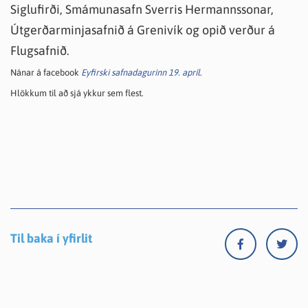
Siglufirði, Smámunasafn Sverris Hermannssonar,
Útgerðarminjasafnið á Grenivík og opið verður á
Flugsafnið.
Nánar
á facebook
Eyfirski safnadagurinn 19. apríl
.
Hlökkum til að sjá ykkur sem flest.
Til baka í yfirlit