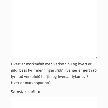
Hvert er markmiðið með verkefninu og hvert er
gildi þess fyrir menningarlífið? Hvenær er gert ráð
fyrir að verkefnið hefjist og hvenær lýkur því?
Hver er markhópurinn?
Samstarfsaðilar: