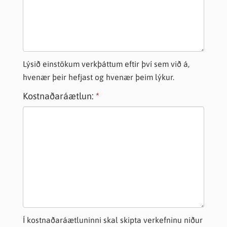
Lýsið einstökum verkþáttum eftir því sem við á,
hvenær þeir hefjast og hvenær þeim lýkur.
Kostnaðaráætlun:
Í kostnaðaráætluninni skal skipta verkefninu niður