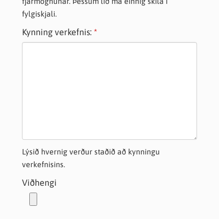
fjármögnunar. Þessum lið má einnig skila í
fylgiskjali.
Kynning verkefnis:
Lýsið hvernig verður staðið að kynningu
verkefnisins.
Viðhengi