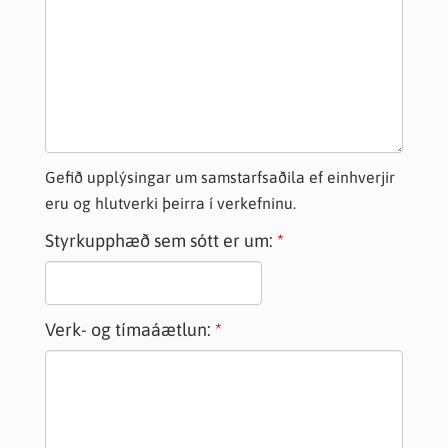
Gefið upplýsingar um samstarfsaðila ef einhverjir
eru og hlutverki þeirra í verkefninu.
Styrkupphæð sem sótt er um:
Verk- og tímaáætlun: