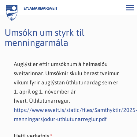
EYJAFJARÐARSVEIT
Umsókn um styrk til
menningarmála
Auglýst er eftir umsóknum á heimasíðu
sveitarinnar. Umsóknir skulu berast tveimur
vikum fyrir auglýstan úthlutunardag sem er
1. apríl og 1. nóvember ár
hvert. Úthlutunarregur:
https://www.esveit.is/static/files/Samthyktir/2025
menningarsjodur-uthlutunarreglur.pdf
Heiti verkefnis