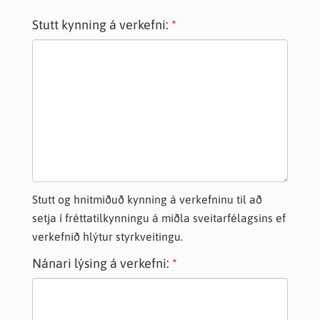
Stutt kynning á verkefni:
Stutt og hnitmiðuð kynning á verkefninu til að
setja í fréttatilkynningu á miðla sveitarfélagsins ef
verkefnið hlýtur styrkveitingu.
Nánari lýsing á verkefni: