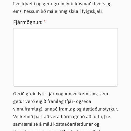
í verkþætti og gera grein fyrir kostnaði hvers og
eins. Þessum lið má einnig skila í fylgiskjali.
Fjármögnun:
Gerið grein fyrir fjármögnun verkefnisins, sem
getur verð eigið framlag (fjár- og/eða
vinnuframlag), annað framlag og áætlaður styrkur.
Verkefnið þarf að vera fjármagnað að fullu, þ.e.
samræmi sé á milli kostnaðaráætlunar og