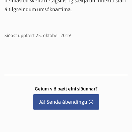
heimasíðu sveitarfélagsins og sækja um tiltekið starf
á tilgreindum umsóknartíma.
Síðast uppfært 25. október 2019
Getum við bætt efni síðunnar?
Já! Senda ábendingu