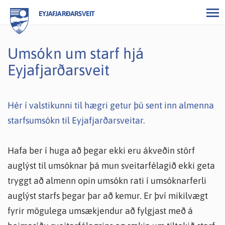
EYJAFJARÐARSVEIT
Umsókn um starf hjá
Eyjafjarðarsveit
Hér í valstikunni til hægri getur þú sent inn almenna
starfsumsókn til Eyjafjarðarsveitar.
Hafa ber í huga að þegar ekki eru ákveðin störf
auglýst til umsóknar þá mun sveitarfélagið ekki geta
tryggt að almenn opin umsókn rati í umsóknarferli
auglýst starfs þegar þar að kemur. Er því mikilvægt
fyrir mögulega umsækjendur að fylgjast með á