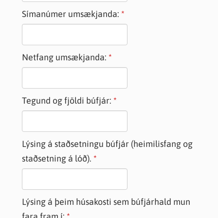
Símanúmer umsækjanda:
Netfang umsækjanda:
Tegund og fjöldi búfjár:
Lýsing á staðsetningu búfjár (heimilisfang og
staðsetning á lóð).
Lýsing á þeim húsakosti sem búfjárhald mun
fara fram í: