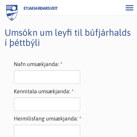
EYJAFJARÐARSVEIT
Umsókn um leyfi til búfjárhalds
í þéttbýli
Nafn umsækjanda:
Kennitala umsækjanda:
Heimilisfang umsækjanda: