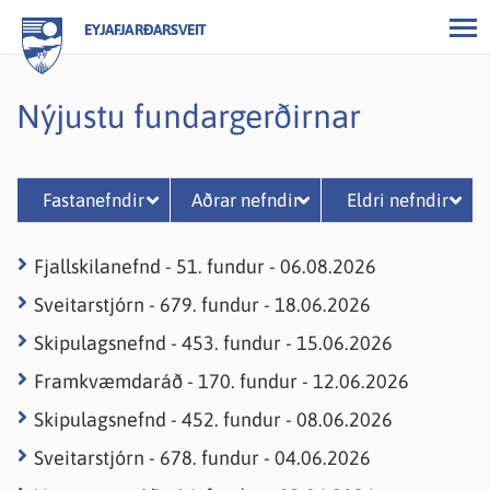
EYJAFJARÐARSVEIT
Nýjustu fundargerðirnar
Fastanefndir
Aðrar nefndir
Eldri nefndir
Atvinnu- og
Aðalfundur
Atvinnumálanefnd
Fjallskilanefnd - 51. fundur - 06.08.2026
umhverfisnefnd
Eyþings
Umferðarnefnd
Sveitarstjórn - 679. fundur - 18.06.2026
Félagsmálanefnd
Auglýsingablaðið
Skipulagsnefnd - 453. fundur - 15.06.2026
Fjallskilanefnd
Byggingarnefnd
Framkvæmdaráð - 170. fundur - 12.06.2026
Framkvæmdaráð
Eyvindur
Skipulagsnefnd - 452. fundur - 08.06.2026
Kjörstjórn
Óshólmanefnd
Sveitarstjórn - 678. fundur - 04.06.2026
Landbúnaðar-
Skólanefnd