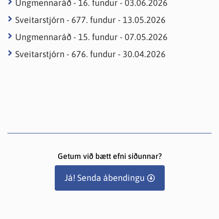
Ungmennaráð - 16. fundur - 03.06.2026
og
Tónlistarskóla
Sveitarstjórn - 677. fundur - 13.05.2026
atvinnumálanefnd
Eyjafjarðar
Ungmennaráð - 15. fundur - 07.05.2026
Lýðheilsunefnd
Sveitarstjórn - 676. fundur - 30.04.2026
Menningarmálanefnd
Skipulagsnefnd
Skólanefnd
Sveitarstjórn
Umhverfisnefnd
Ungmennaráð
Getum við bætt efni síðunnar?
Velferðar-
og
Já! Senda ábendingu
menningarnefnd
Öldungaráð