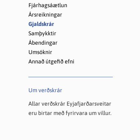
Lóðir í Hrafnagilshverfi
Fjárhagsáætlun
Ársreikningar
Gjaldskrár
Samþykktir
Ábendingar
Umsóknir
Annað útgefið efni
Um verðskrár
Allar verðskrár Eyjafjarðarsveitar
eru birtar með fyrirvara um villur.