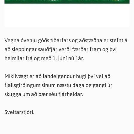
Vegna óvenju góðs tíðarfars og aðstæðna er stefnt á
að sleppingar sauðfjár verði færðar fram og því
heimilar frá og með 1. júní nú í ár.
Mikilvægt er að landeigendur hugi því vel að
fjallsgirðingum sínum næstu daga og gangi úr
skugga um að þær séu fjárheldar.
Sveitarstjóri.