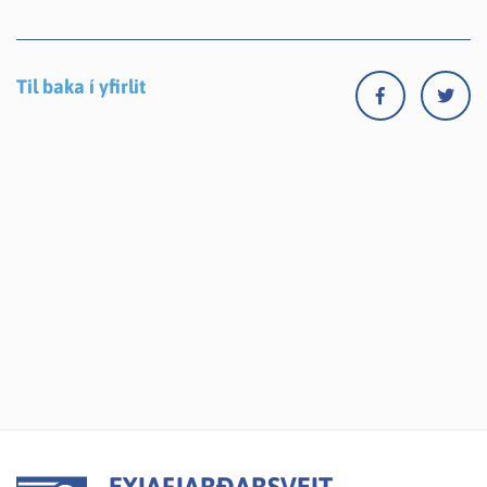
Til baka í yfirlit
EYJAFJARÐARSVEIT