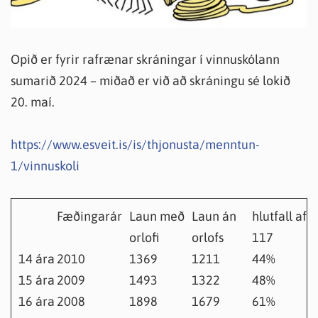
Opið er fyrir rafrænar skráningar í vinnuskólann
sumarið 2024 – miðað er við að skráningu sé lokið
20. maí.
https://www.esveit.is/is/thjonusta/menntun-
1/vinnuskoli
Fæðingarár
Laun með
Laun án
hlutfall af l.f
orlofi
orlofs
117
14 ára
2010
1369
1211
44%
15 ára
2009
1493
1322
48%
16 ára
2008
1898
1679
61%