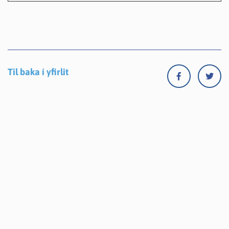
Til baka í yfirlit