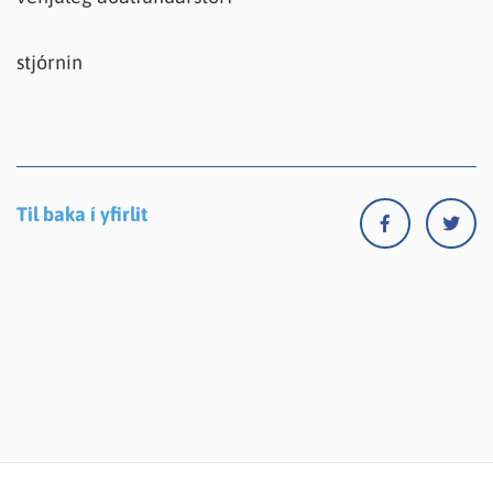
stjórnin
Til baka í yfirlit