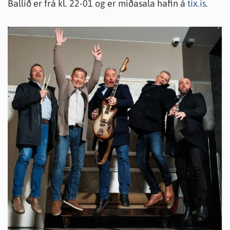
Ballið er frá kl. 22-01 og er miðasala hafin á
tix.is
.