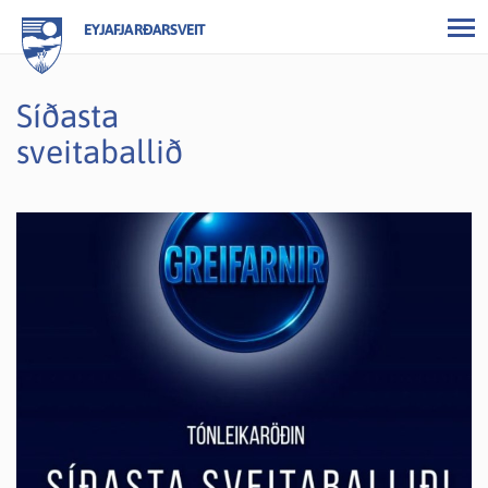
EYJAFJARÐARSVEIT
Síðasta
sveitaballið