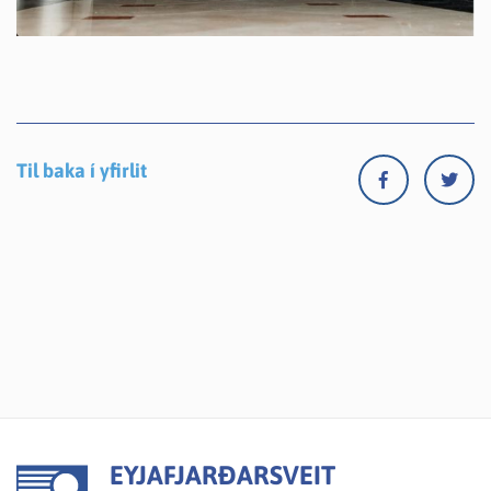
Til baka í yfirlit
EYJAFJARÐARSVEIT