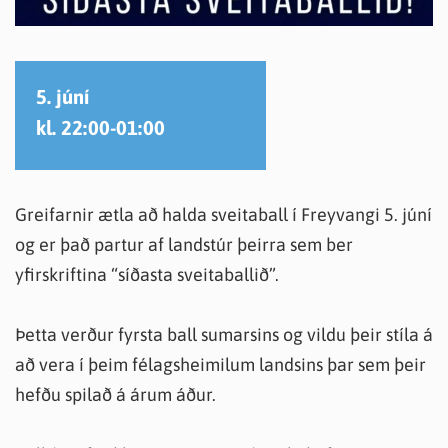
5. júní
kl. 22:00-01:00
Greifarnir ætla að halda sveitaball í Freyvangi 5. júní
og er það partur af landstúr þeirra sem ber
yfirskriftina “síðasta sveitaballið”.
Þetta verður fyrsta ball sumarsins og vildu þeir stíla á
að vera í þeim félagsheimilum landsins þar sem þeir
hefðu spilað á árum áður.