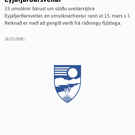
33 umsóknir bárust um stöðu sveitarstjóra
Eyjafjarðarsveitar, en umsóknarfrestur rann út 15. mars s. l.
Reiknað er með að gengið verði frá ráðningu fljótlega.
26.03.2008