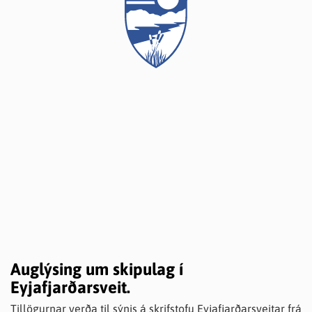
Öxnadalsheiði í Eyjafirði, og Norðurárdal og Norðurá í
Skagafirði, en vestan þess af norðurmörkum svokallaðrar
Eyvindarstaðaheiði og Blöndu,“ sbr. kröfulýsinguna.
Sjá yfirlitsmynd
Auglýsing um skipulag í
Eyjafjarðarsveit.
Tillögurnar verða til sýnis á skrifstofu Eyjafjarðarsveitar frá