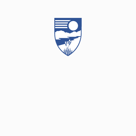
bílunum okkar, með báða sleðana og gamla snjóbílinn
okkar Bangsa, auk einkasleða og fjórhjóls. Þrír menn frá
Týr á Svalbarðseyri slógust í för með okkur á sínum jeppa
og tók Máni(risaeðlan) með sér trailerinn sinn(Arctic cat)J
Lesa frétt