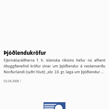
Þjóðlendukröfur
Fjármálaráðherra f. h. íslenska ríkisins hefur nú afhent
óbyggðanefnd kröfur sínar um þjóðlendur á vestanverðu
Norðurlandi (syðri hluti) „sbr. 10. gr. laga um þjóðlendur og
ákvörðun marka eignarlanda, þjóðlendna og afrétta, nr.
03.04.2008
58/1998“ eins og segir í tilkynningu frá óbyggðanefnd
dags. 26. mars 2008. Um er að ræða hluta af kröfusvæði 7
sem hefur verið skipti í norður- og suðurhluta. Svæðið sem
nú er tekið til meðferðar „afmarkast í megindráttum af
Fnjóská í austri, að norðan af Hörgá og Öxnadal og