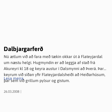
Dalbjargarferð
Nú ætlum við að fara með tækin okkar út á Flateyjardal
um næstu helgi. Hugmyndin er að leggja af stað frá
Akureyri kl 18 og keyra austur í Dalsmynni að Þverá. Þar
keyrum við síðan yfir Flateyjardalsheiði að Heiðarhúsum,
Lesa meira
þar sem við grillum pylsur og gistum.
26.03.2008