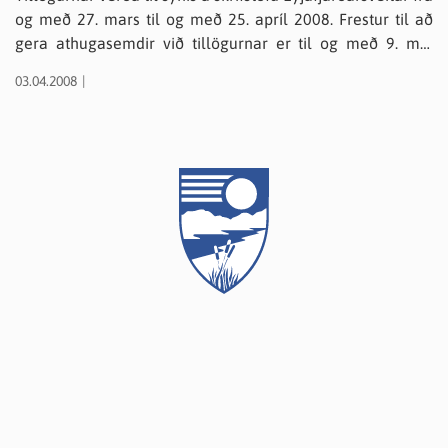
og með 27. mars til og með 25. apríl 2008. Frestur til að
gera athugasemdir við tillögurnar er til og með 9. maí
2008. Athugasemdir skulu vera skriflegar. Hver sá sem
03.04.2008
ekki gerir athugasemd við tillögurnar fyrir auglýstan frest
telst samþykkur þeim.