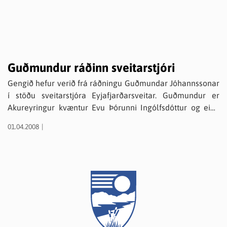
Guðmundur ráðinn sveitarstjóri
Gengið hefur verið frá ráðningu Guðmundar Jóhannssonar
í stöðu sveitarstjóra Eyjafjarðarsveitar. Guðmundur er
Akureyringur kvæntur Evu Þórunni Ingólfsdóttur og eiga
þau fjögur börn. Gert er ráð fyrir að Guðmundur taki til
01.04.2008
starfa í maí.