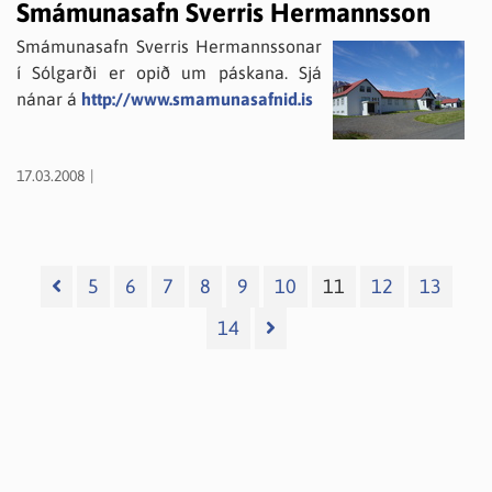
Smámunasafn Sverris Hermannsson
Smámunasafn Sverris Hermannssonar
í Sólgarði er opið um páskana. Sjá
nánar á
http://www.smamunasafnid.is
17.03.2008
5
6
7
8
9
10
11
12
13
14