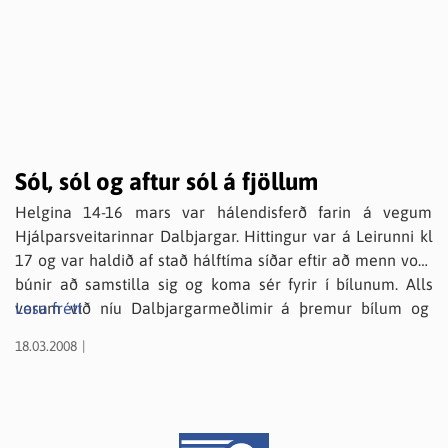
Sól, sól og aftur sól á fjöllum
Helgina 14-16 mars var hálendisferð farin á vegum
Hjálparsveitarinnar Dalbjargar. Hittingur var á Leirunni kl
17 og var haldið af stað hálftíma síðar eftir að menn voru
búnir að samstilla sig og koma sér fyrir í bílunum. Alls
vorum við níu Dalbjargarmeðlimir á þremur bílum og
Lesa frétt
tveir meðlimir úr Björgunarsveitinni Týr á Svalbarðsströnd
18.03.2008
á sínum bíl, auk tveggja manna á einkabíl. Ferðinni var
heitið í Laugarfell