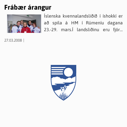
Frábær árangur
Íslenska kvennalandsliðið í íshokkí er
að spila á HM í Rúmeníu dagana
23.-29. mars.Í landsliðinu eru fjórir
spilarar úr Eyjafjarðarsveit og einnig er
27.03.2008
aðstoðarþjálfarinn héðan.