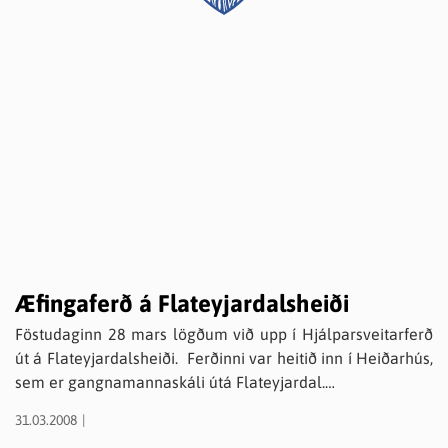
Æfingaferð á Flateyjardalsheiði
Föstudaginn 28 mars lögðum við upp í Hjálparsveitarferð
út á Flateyjardalsheiði. Ferðinni var heitið inn í Heiðarhús,
sem er gangnamannaskáli útá Flateyjardal.
Við hittumst að venju við Leiru þar sem við komum okkur í
31.03.2008
bíla og gerðum allt klárt. Við vorum tólf talsins á báðum