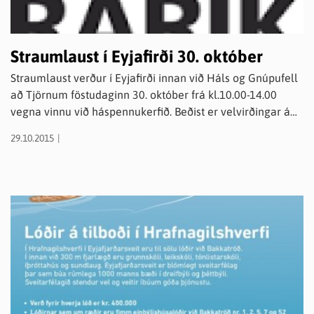
Straumlaust í Eyjafirði 30. október
Straumlaust verður í Eyjafirði innan við Háls og Gnúpufell
að Tjörnum föstudaginn 30. október frá kl.10.00-14.00
vegna vinnu við háspennukerfið. Beðist er velvirðingar á
óþægindum vegna þessa. Nánari upplýsingar veitir
29.10.2015
svæðisvakt RARIK Norðurlandi í s. 528-9690