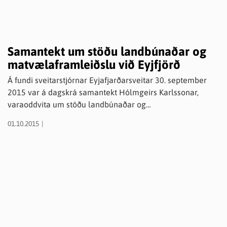
Samantekt um stöðu landbúnaðar og
matvælaframleiðslu við Eyjfjörð
Á fundi sveitarstjórnar Eyjafjarðarsveitar 30. september
2015 var á dagskrá samantekt Hólmgeirs Karlssonar,
varaoddvita um stöðu landbúnaðar og
matvælaframleiðslu við Eyjafjörð. Eftirfarandi bókun var
01.10.2015
samþykkt samhljóða: Sveitarstjórn Eyjafjarðarsveitar
skorar á þingmenn að taka málið upp og að þessir
samningar um tollaniðurfellingu verði ekki staðfestir af
Alþingi nú, en þess í stað einbeiti menn sér að því strax á
haustþingi að undirbúa nýja samninga um starfsskilyrði
landbúnaðarins til lengri tíma, en núverandi samningar
(búvörusamningur) renna út í lok næsta árs. Tollamál eru
og hafa verið hluti af þeim samningum og því rökrétt að
ákvarðanir um breytingar á þeim verði teknar samhliða