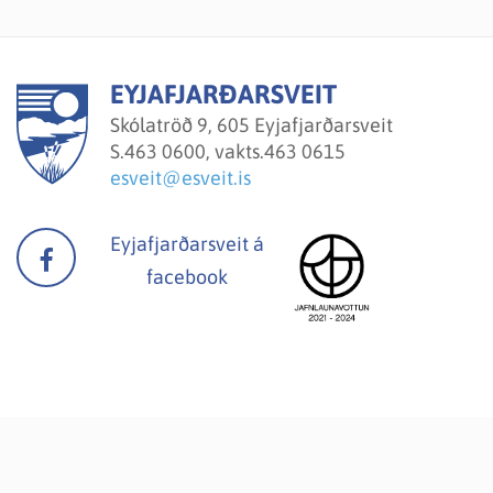
gerð nýrra samninga við greinina til lengri tíma.
EYJAFJARÐARSVEIT
Skólatröð 9, 605 Eyjafjarðarsveit
S.
463 0600, vakts.463 0615
esveit@esveit.is
Eyjafjarðarsveit á
facebook