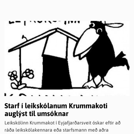
Starf í leikskólanum Krummakoti
auglýst til umsóknar
Leikskólinn Krummakot í Eyjafjarðarsveit óskar eftir að
ráða leikskólakennara eða starfsmann með aðra