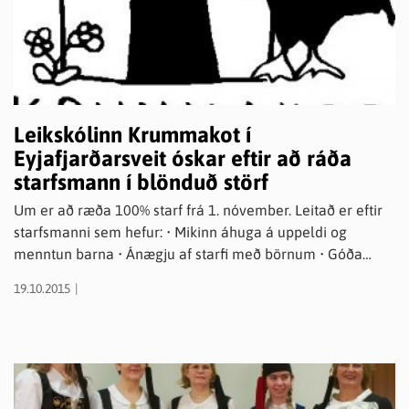
Leikskólinn Krummakot í
Eyjafjarðarsveit óskar eftir að ráða
starfsmann í blönduð störf
Um er að ræða 100% starf frá 1. nóvember. Leitað er eftir
starfsmanni sem hefur: • Mikinn áhuga á uppeldi og
menntun barna • Ánægju af starfi með börnum • Góða
samskipta- og samstarfshæfileika • Áhuga á faglegri
19.10.2015
uppbyggingu leikskólastarfs Krummakot er þriggja deilda
leikskóli staðsettur í Hrafnagilshverfinu, 10 km sunnan
Akureyrar. Fjöldi nemenda er rúmlega fimmtíu og deildir
aldursskiptar. Verið er að innleiða Jákvæðan aga og
markvisst unnið með læsi, dygðir, umhverfisstarf, hreyfingu
og tónlist.