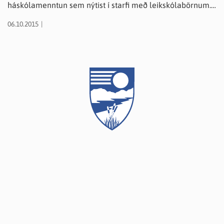
háskólamenntun sem nýtist í starfi með leikskólabörnum.
Um er að ræða 100% starf frá 1. nóvember eða fyrr. Leitað
06.10.2015
er eftir starfsmanni sem hefur: • Mikinn áhuga á uppeldi og
menntun barna • Ánægju af starfi með börnum • Góða
samskipta- og samstarfshæfileika • Áhuga á faglegri
uppbyggingu leikskólastarfs