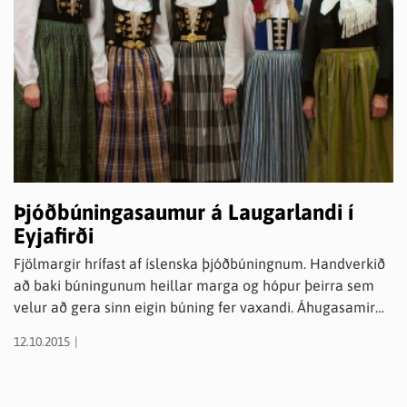
Þjóðbúningasaumur á Laugarlandi í
Eyjafirði
Fjölmargir hrífast af íslenska þjóðbúningnum. Handverkið
að baki búningunum heillar marga og hópur þeirra sem
velur að gera sinn eigin búning fer vaxandi. Áhugasamir
um þjóðbúningasaum á Eyjafjarðarsvæðinu eiga þess kost
12.10.2015
að taka þátt í helgarnámskeiðum á Laugarlandi í vetur.
Stefnt er að því að fjórar helgar á vetri verði
kennsluhelgar. Námskeið í þjóðbúningasaumi frá grunni,