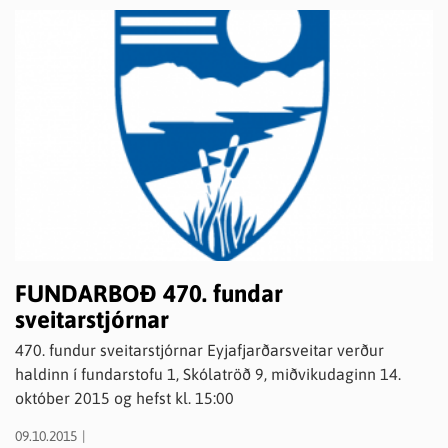
þ.e. að sauma peysuföt eða upphlut, er fjórar helgar og því
er kjörið að nota tækifærið og koma sér upp búningi með
því að taka þátt.
FUNDARBOÐ 470. fundar
sveitarstjórnar
470. fundur sveitarstjórnar Eyjafjarðarsveitar verður
haldinn í fundarstofu 1, Skólatröð 9, miðvikudaginn 14.
október 2015 og hefst kl. 15:00
09.10.2015