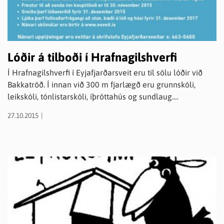
Lóðir á tilboði í Hrafnagilshverfi
Í Hrafnagilshverfi í Eyjafjarðarsveit eru til sölu lóðir við
Bakkatröð. Í innan við 300 m fjarlægð eru grunnskóli,
leikskóli, tónlistarskóli, íþróttahús og sundlaug.
Eyjafjarðarsveit er blómlegt sveitarfélag þar sem búa
27.10.2015
rúmlega 1000 manns bæði í dreifbýli og þéttbýli.
Sveitarfélagið stendur vel og veitir íbúum góða þjónustu.