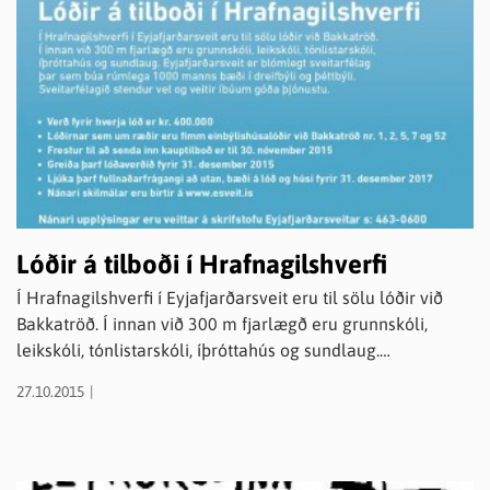
Lóðir á tilboði í Hrafnagilshverfi
Í Hrafnagilshverfi í Eyjafjarðarsveit eru til sölu lóðir við
Bakkatröð. Í innan við 300 m fjarlægð eru grunnskóli,
leikskóli, tónlistarskóli, íþróttahús og sundlaug.
Eyjafjarðarsveit er blómlegt sveitarfélag þar sem búa
27.10.2015
rúmlega 1000 manns bæði í dreifbýli og þéttbýli.
Sveitarfélagið stendur vel og veitir íbúum góða þjónustu.