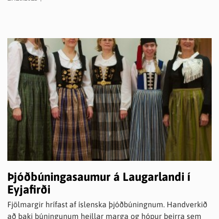
uppbyggingu leikskólastarfs Krummakot er þriggja deilda
leikskóli staðsettur í Hrafnagilshverfinu, 10 km sunnan
Akureyrar. Fjöldi nemenda er rúmlega fimmtíu og deildir
aldursskiptar. Verið er að innleiða Jákvæðan aga og
markvisst unnið með læsi, dygðir, umhverfisstarf, hreyfingu
og tónlist.
Þjóðbúningasaumur á Laugarlandi í
Eyjafirði
Fjölmargir hrífast af íslenska þjóðbúningnum. Handverkið
að baki búningunum heillar marga og hópur þeirra sem