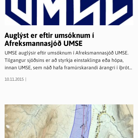
Auglýst er eftir umsóknum í
Afreksmannasjóð UMSE
UMSE auglýsir eftir umsóknum í Afreksmannasjóð UMSE.
Tilgangur sjóðsins er að styrkja einstaklinga eða hópa,
innan UMSE, sem náð hafa framúrskarandi árangri í íþrótt
sinni. Umsóknarfrestur er til og með 1.desember næst
10.11.2015
komandi og verður úthlutað úr sjóðnum 15.desember.