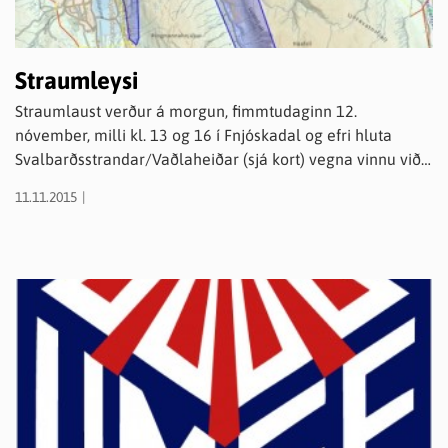
Straumleysi
Straumlaust verður á morgun, fimmtudaginn 12.
nóvember, milli kl. 13 og 16 í Fnjóskadal og efri hluta
Svalbarðsstrandar/Vaðlaheiðar (sjá kort) vegna vinnu við
háspennukerfið. Nánari upplýsingar veitir svæðisvakt
11.11.2015
RARIK Norðurlandi í s. 528-9690