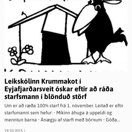
Leikskólinn Krummakot í
Eyjafjarðarsveit óskar eftir að ráða
starfsmann í blönduð störf
Um er að ræða 100% starf frá 1. nóvember. Leitað er eftir
starfsmanni sem hefur: • Mikinn áhuga á uppeldi og
menntun barna • Ánægju af starfi með börnum • Góða
samskipta- og samstarfshæfileika • Áhuga á faglegri
19.10.2015