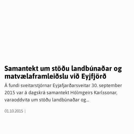
Samantekt um stöðu landbúnaðar og
matvælaframleiðslu við Eyjfjörð
Á fundi sveitarstjórnar Eyjafjarðarsveitar 30. september
2015 var á dagskrá samantekt Hólmgeirs Karlssonar,
varaoddvita um stöðu landbúnaðar og
matvælaframleiðslu við Eyjafjörð. Eftirfarandi bókun var
01.10.2015
samþykkt samhljóða: Sveitarstjórn Eyjafjarðarsveitar
skorar á þingmenn að taka málið upp og að þessir
samningar um tollaniðurfellingu verði ekki staðfestir af