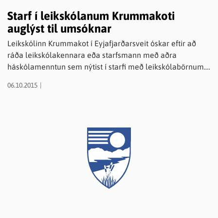
Starf í leikskólanum Krummakoti
auglýst til umsóknar
Leikskólinn Krummakot í Eyjafjarðarsveit óskar eftir að
ráða leikskólakennara eða starfsmann með aðra
háskólamenntun sem nýtist í starfi með leikskólabörnum.
Um er að ræða 100% starf frá 1. nóvember eða fyrr. Leitað
06.10.2015
er eftir starfsmanni sem hefur: • Mikinn áhuga á uppeldi og
menntun barna • Ánægju af starfi með börnum • Góða
samskipta- og samstarfshæfileika • Áhuga á faglegri
uppbyggingu leikskólastarfs