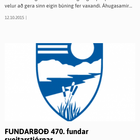
velur að gera sinn eigin búning fer vaxandi. Áhugasamir
um þjóðbúningasaum á Eyjafjarðarsvæðinu eiga þess kost
12.10.2015
að taka þátt í helgarnámskeiðum á Laugarlandi í vetur.
Stefnt er að því að fjórar helgar á vetri verði
kennsluhelgar. Námskeið í þjóðbúningasaumi frá grunni,
þ.e. að sauma peysuföt eða upphlut, er fjórar helgar og því
er kjörið að nota tækifærið og koma sér upp búningi með
því að taka þátt.
FUNDARBOÐ 470. fundar
sveitarstjórnar