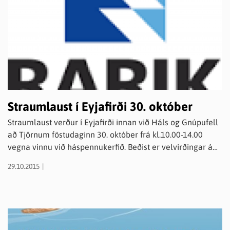
Straumlaust í Eyjafirði 30. október
Straumlaust verður í Eyjafirði innan við Háls og Gnúpufell
að Tjörnum föstudaginn 30. október frá kl.10.00-14.00
vegna vinnu við háspennukerfið. Beðist er velvirðingar á
óþægindum vegna þessa. Nánari upplýsingar veitir
29.10.2015
svæðisvakt RARIK Norðurlandi í s. 528-9690