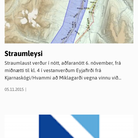
Straumleysi
Straumlaust verður í nótt, aðfaranótt 6. nóvember, frá
miðnætti til kl. 4 í vestanverðum Eyjafirði frá
Kjarnaskógi/Hvammi að Miklagarði vegna vinnu við
háspennukerfið.
05.11.2015