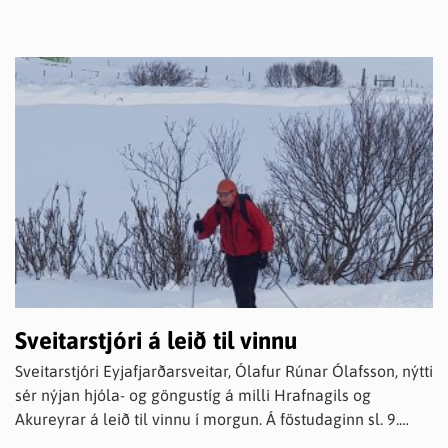
Sveitarstjóri á leið til vinnu
Sveitarstjóri Eyjafjarðarsveitar, Ólafur Rúnar Ólafsson, nýtti
sér nýjan hjóla- og göngustíg á milli Hrafnagils og
Akureyrar á leið til vinnu í morgun. Á föstudaginn sl. 9.
mars tróð Skógræktarfélag Eyfirðinga skíðaspor frá