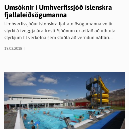
Umsóknir í Umhverfissjóð íslenskra
fjallaleiðsögumanna
Umhverfissjóður íslenskra fjallaleiðsögumanna veitir
styrki á tveggja ára fresti. Sjóðnum er ætlað að úthluta
styrkjum til verkefna sem stuðla að verndun náttúru
Íslands. Fyrirtæki, einstaklingar, eignarhaldsfélög,
19.03.2018
félagasamtök, sveitarfélög og opinberar stofnanir geta
fengið framlög frá sjóðnum. Umsóknaraðilar geta einnig
verið samstarf nokkurra aðila. Umsóknafrestur rennur út
10. april 2018. Sjá nánar um reglur sjóðsins á heimasíðu
félagsins; https://fjallaleidsogumenn.is/um-
okkur/umhverfisstefna/umhverfissjodur/