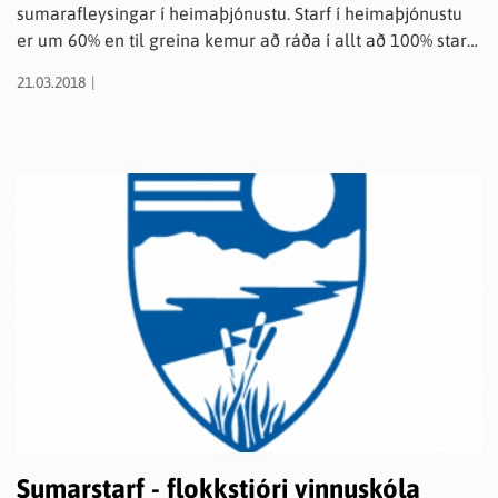
sumarafleysingar í heimaþjónustu. Starf í heima­þjónustu
er um 60% en til greina kemur að ráða í allt að 100% starf
og viðkomandi sinni þá öðrum verkefnum, t.a.m. á
21.03.2018
tjaldsvæði. Í starfinu felst að sjá um almenn þrif í
heimahúsum, fara sendiferðir (t.d. innkaup) og veita
persónulega aðstoð. Leitað er eftir einstaklingi sem hefur
góða þjónustulund og færni í mannlegum samskiptum,
hefur almenna kunnátta við þrif og er stundvís og
heiðarlegur. Bílpróf er skilyrði og viðkomandi þarf að hafa
bíl til umráða. Umsóknarfrestur er til og með 9. apríl 2018.
Sumarstarf - flokkstjóri vinnuskóla