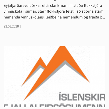
Eyjafjarðarsveit óskar eftir starfsmanni í stöðu flokkstjóra
vinnuskóla í sumar. Starf flokkstjóra felst í að stjórna starfi
nemenda vinnuskólans, leiðbeina nemendum og fræða þá
um rétt vinnubrögð og verkþætti í starfinu, halda skýrslu
21.03.2018
um mætingar og ástundun nemenda og vinna markvisst
að því að efla liðsheild og góða líðan nemenda í
vinnuskólanum. Starfstími vinnuskólans er 9 vikur, frá
byrjun júní fram í ágúst. Leitað er að einstaklingi sem er
góð fyrirmynd, stundvís og vinnusamur, sjálfstæður,
skipulagður og sýni frumkvæði í starfi. Reynsla af starfi
með unglingum er kostur. Bílpróf er skilyrði.
Umsóknarfrestur er til og með 9. apríl 2018.