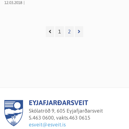
12.03.2018
Kjarnaskógi að Hrafnagili eftir hjóla- og göngustíg sem
verður tilbúinn til notkunar sem slíkur síðar á þessu ári.
Var gaman að sjá hve margir nýttu sér þetta í góða
veðrinu um helgina.
1
2
EYJAFJARÐARSVEIT
Skólatröð 9, 605 Eyjafjarðarsveit
S.
463 0600, vakts.463 0615
esveit@esveit.is