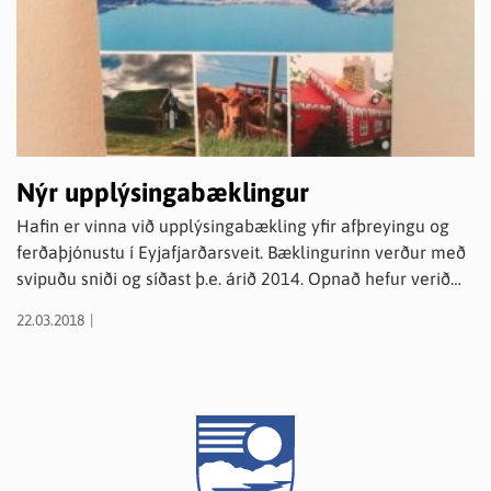
Nýr upplýsingabæklingur
Hafin er vinna við upplýsingabækling yfir afþreyingu og
ferðaþjónustu í Eyjafjarðarsveit. Bæklingurinn verður með
svipuðu sniði og síðast þ.e. árið 2014. Opnað hefur verið
fyrir rafrænar umsóknir á heimasíðu Eyjafjarðarsveitar
22.03.2018
undir Stjórnsýsla – Eyðublöð.