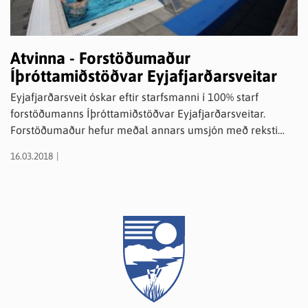
Atvinna - Forstöðumaður
Íþróttamiðstöðvar Eyjafjarðarsveitar
Eyjafjarðarsveit óskar eftir starfsmanni í 100% starf
forstöðumanns Íþróttamiðstöðvar Eyjafjarðarsveitar.
Forstöðumaður hefur meðal annars umsjón með reksti
íþróttahúss, sundlaugar, íþróttavalla og tjaldsvæðis ásamt
16.03.2018
því að hafa umsjón með íþrótta- og tómstundastarfi í
sveitarfélaginu. Starfið veitist frá 1. maí 2018 eða eftir
samkomulagi.