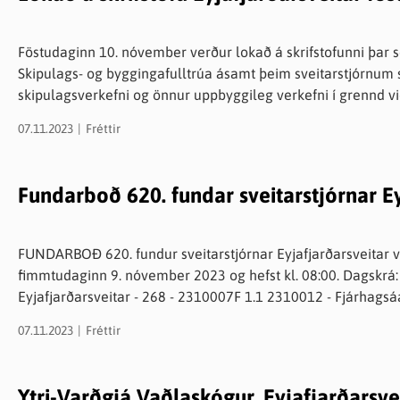
knir
 útgefið efni
Föstudaginn 10. nóvember verður lokað á skrifstofunni þar s
Skipulags- og byggingafulltrúa ásamt þeim sveitarstjórnu
skipulagsverkefni og önnur uppbyggileg verkefni í grennd við Árbo
07.11.2023
Fréttir
Fundarboð 620. fundar sveitarstjórnar Ey
FUNDARBOÐ 620. fundur sveitarstjórnar Eyjafjarðarsveitar ve
fimmtudaginn 9. nóvember 2023 og hefst kl. 08:00. Dagskrá: Fundargerðir til staðfestingar 1. Skólanefnd
Eyjafjarðarsveitar - 268 - 2310007F 1.1 2310012 - Fjárhagsáæ
2310028 - Leikskólinn Krummakot - Beiðni um hækkun á star
07.11.2023
Fréttir
samtökin - Styrkumsókn 2023 1.4 2310032 - Opnunartími l
grunn- og leikskóla - lóð og tæki 2. Velferðar- og menningarnefnd - 9 - 2310008F 2.1 2310012 -
Fjárhagsáætlun Eyjafjarðarsveitar 2024 til 2027 2.2 230903
Ytri-Varðgjá Vaðlaskógur, Eyjafjarðarsvei