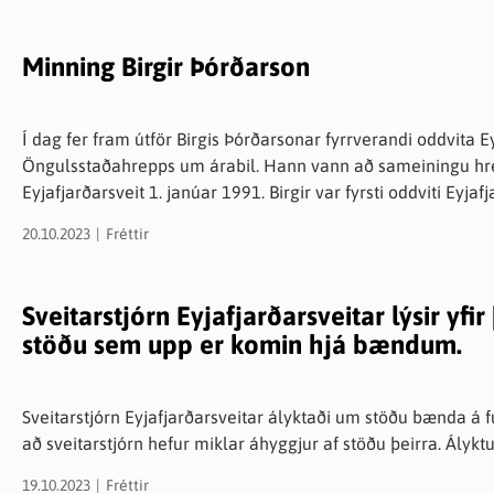
endurskoðun skipulags 2.5 2310005 - Athafnasvæði á Bakkaflö
Fundargerðir til kynningar 3. HNE - Fundargerð 231 - 23090
Minning Birgir Þórðarson
2309039 5. Samband íslenskra sveitarfélaga - fundargerð 9
- fundargerð 935 - 2310026 7. SSNE - Fundargerð 55. stjórnarfundar - 231002
heimur góðgerðarsamtök - Fjölskyldusmiðjur á Akureyri - 
Í dag fer fram útför Birgis Þórðarsonar fyrrverandi oddvita Eyjafjarðarsveitar. Birgir var oddviti
barnaþing 16.-17. nóvember 2023 - 2310017 10. Lög um far
Öngulsstaðahrepps um árabil. Hann vann að sameiningu hreppanna sunnan Akureyrar sem mynduðu
innleiðingarferli - 2201017 11. Skipan í nefndir og ráð 2022 
Eyjafjarðarsveit 1. janúar 1991. Birgir var fyrsti oddviti Eyjafjarðarsveitar og gengdi því embætti til 1998.
Eyjafjarðarsveitar - 2310027 13. Fjárhagsáætlun Eyjafjarðarsveitar
Eyjafjarðarsveit þakkar Birgi mikið og óeigingjarnt starf í þá
Stefán Árnason, skrifstofustjóri.
20.10.2023
Fréttir
innilegar samúðarkveðjur.
Sveitarstjórn Eyjafjarðarsveitar lýsir yf
stöðu sem upp er komin hjá bændum.
Sveitarstjórn Eyjafjarðarsveitar ályktaði um stöðu bænda á
að sveitarstjórn hefur miklar áhyggjur af stöðu þeirra. Álykt
19.10.2023
Fréttir