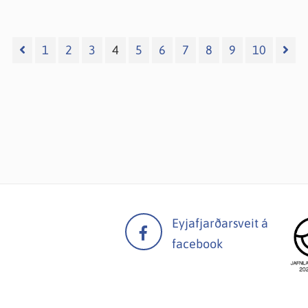
1
2
3
4
5
6
7
8
9
10
Eyjafjarðarsveit á
facebook