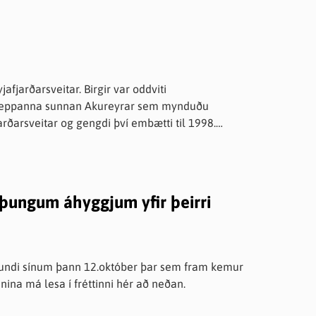
t - deiliskipulag og breyting á Aðalskipulagi
36 4. Norðurorka - Fundargerð 289. fundar -
34 - 2310019 6. Samband íslenskra sveitarfélaga
0 Almenn erindi 8. Okkar
2310016 9. Umboðsmaður barna - Boð á
sæld barna, samþætting þjónustu,
til 2026 - 2205018 12. Skólastefna
 2024 til 2027 - 2310012 24.10.2023
gu sveitarfélagsins og sendir fjölskyldu hans
ir þungum áhyggjum yfir þeirri
 fundi sínum þann 12.október þar sem fram kemur
unina má lesa í fréttinni hér að neðan.