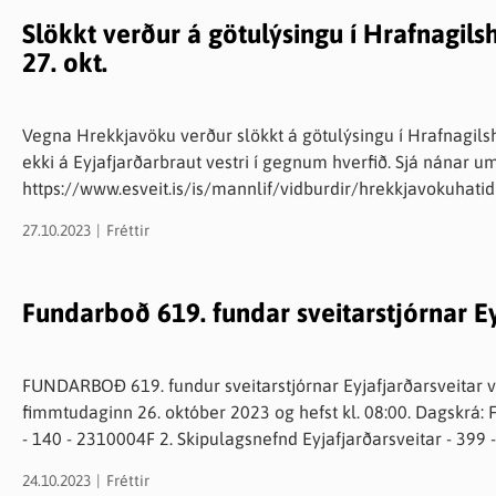
búum við vel að góðum sundlaugum um allt land. Sund er fyr
Slökkt verður á götulýsingu í Hrafnagil
ástandi og er tilvalin þjálfunaraðferð til að styrkja hjarta-
27. okt.
einnig frábær og skemmtileg tómstundaiðja sem öll fjölskyldan getur
kringum Ísland. Allir skráðir sundmetrar safnast saman og v
verður einnig hægt að sjá hversu marga hringi landsmenn ha
Vegna Hrekkjavöku verður slökkt á götulýsingu í Hrafnagilshv
finna skemmtilegan fróðleik og upplýsingar um allar sundlaugar landsins. Til þess að t
ekki á Eyjafjarðarbraut vestri í gegnum hverfið. Sjá nánar um Hrekkjavöku í hverfinu hér
sig inn á www.syndum.is og fara í Mínar skráningar. Einfalt e
https://www.esveit.is/is/mannlif/vidburdir/hrekkjavokuhatid
synta metra. Þeir sem eiga notendanafn úr Lífshlaupinu eða H
inn. Þeir sem skrá sig og taka þátt eiga möguleika á að verð
27.10.2023
Fréttir
verður gerð virk þann 1. nóvember.
Fundarboð 619. fundar sveitarstjórnar Ey
FUNDARBOÐ 619. fundur sveitarstjórnar Eyjafjarðarsveitar verður haldinn í fundarstofu 2, Skólatröð 9,
fimmtudaginn 26. október 2023 og hefst kl. 08:00. Dagskrá: Fundargerðir til staðfestingar 1. Framkvæmdaráð
- 140 - 2310004F 2. Skipulagsnefnd Eyjafjarðarsveitar - 39
byggingarreit fyrir íbúðarhús 2.2 2309015 - Jódísarstaðir - br
24.10.2023
Fréttir
2309044 - Hvítbók um skipulagsmál 2.4 2310008 - Svæðissk