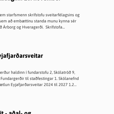
Lóðir í Hrafnagilshverfi
em starfsmenn skrifstofu sveitarfélagsins og
m sem að embættinu standa munu kynna sér
rg og Hveragerði. Skrifstofa
sveitarfélagsins opnar aftur á hefðbundnum tíma mánudaginn 13. nóvember Skrifstofa Eyjafjarðarsveitar.
jafjarðarsveitar
rður haldinn í fundarstofu 2, Skólatröð 9,
tlun Eyjafjarðarsveitar 2024 til 2027 1.2
fshlutfalli sérkennslustjóra 1.3 2308007 - ADHD
eiksólans Krummakot 1.5 2310004 - Húsnæðismál
7 - Aflið-Systursamtök Stígamóta - Styrkumsókn
t - aðal- og