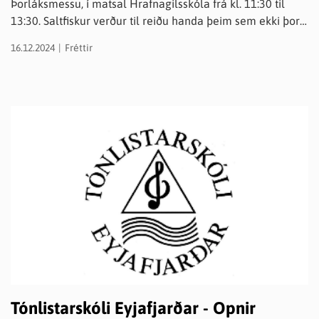
Þorláksmessu, í matsal Hrafnagilsskóla frá kl. 11:30 til
13:30. Saltfiskur verður til reiðu handa þeim sem ekki þora.
Verð er 5.000 kr. á manninn og allur ágóði rennur til
16.12.2024
Fréttir
líknarmála. Lkl. Sif verður einnig með leiðisgreinar til sölu
á 3.000 kr. stk. Kaffi, öl og konfekt. Komið og eigið saman
ilmandi góða stund fyrir jólin.
Tónlistarskóli Eyjafjarðar - Opnir