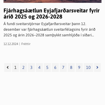
Fjárhagsáætlun Eyjafjarðarsveitar fyrir
árið 2025 og 2026-2028
Á fundi sveitarstjórnar Eyjafjarðarsveitar þann 12.
desember var fjárhagsáætlun sveitarfélagsins fyrir árið
2025 og árin 2026–2028 samþykkt samhljóða í síðari
umræðu. Áætlunin undirstrikar sterka fjárhagsstöðu
12.12.2024
Fréttir
sveitarfélagsins og tryggir áframhaldandi jafnvægi í
rekstri.
1
2
3
4
5
6
7
8
9
10