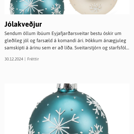
Jólakveðjur
Sendum öllum íbúum Eyjafjarðarsveitar bestu óskir um
gleðileg jól og farsæld á komandi ári. Þökkum ánægjuleg
samskipti á árinu sem er að líða. Sveitarstjórn og starfsfólk
á skrifstofu Eyjafjarðarsveitar.
30.12.2024
Fréttir