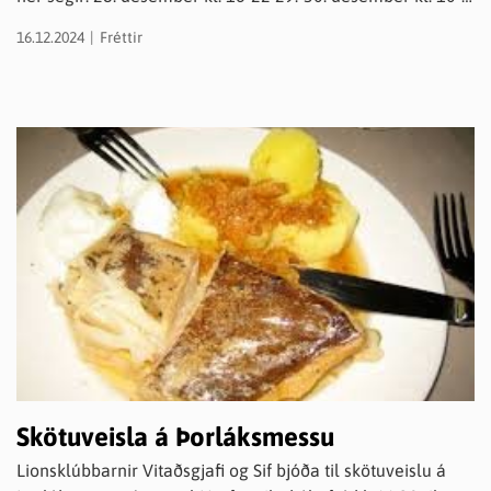
22 31. desember kl. 9-16 5. janúar kl. 19-21. (Dalborg)
16.12.2024
Fréttir
Flugeldasalan er okkar stærsta fjáröflun og við hvetjum
sem flesta að styrkja björgunarsveitina í okkar
heimabyggð. Við tökum einnig við frjálsum framlögum frá
þeim sem ekki vilja styrkja í formi flugelda, bæði er hægt
að finna upplýsingar á heimasíðunni okkar, dalbjorg.is eða
mæta á staðinn og renna korti í gegnum posann, taka
spjallið og fá sér kaffisopa. Við hlökkum til að taka á móti
sveitungum okkar og öðrum velunnurum! Kveðja,
Hjálparsveitin Dalbjörg.
Skötuveisla á Þorláksmessu
Lionsklúbbarnir Vitaðsgjafi og Sif bjóða til skötuveislu á