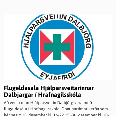
skrifstofu Eyjafjarðarsveitar, Skólatröð 9, eða haft samband
milli kl. 10 og 14 í síma 463-0600. Brottfluttir og/eða aðrir
áhugasamir geta skráð sig í áskrift og kostar blaðið 1.000
kr., sendingakostnaður er innifalinn.
Flugeldasala Hjálparsveitarinnar
Dalbjargar í Hrafnagilsskóla
Að venju mun Hjálparsveitin Dalbjörg vera með
flugeldasölu í Hrafnagilsskóla. Opnunartímar verða sem
hér segir: 28. desember kl. 16-22 29.-30. desember kl. 10-