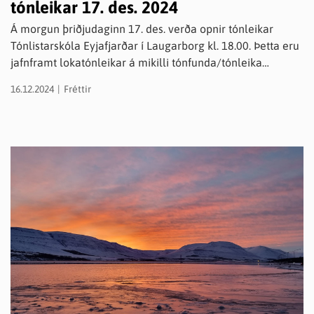
tónleikar 17. des. 2024
Á morgun þriðjudaginn 17. des. verða opnir tónleikar
Tónlistarskóla Eyjafjarðar í Laugarborg kl. 18.00. Þetta eru
jafnframt lokatónleikar á mikilli tónfunda/tónleika
dagskrá á aðventunni. Á tónleikunum koma fram
16.12.2024
Fréttir
nemendur af öllum okkar starfsstöðum og á öllum aldri.
Við munum m.a. heyra sexhent píanó frá Grenivík,
söngdúett frá Hrafnagili og harmonikku samspil þvert á
stöðvar sem og aðra efnilega nemendur frá
Svalbarðsströnd og úr Hörgársveit svo eitthvað sé nefnt.
Það eru allir velkomnir að heyra og sjá þverskurð af okkar
ágæta nemendahópi og fylgjast með okkar blómlega
starfi í Tónlistarskóla Eyjafjarðar. Verið velkomin.