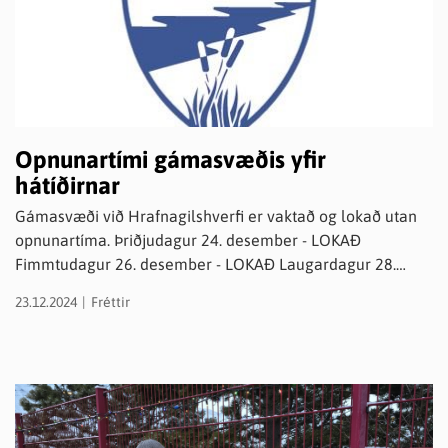
Opnunartími gámasvæðis yfir
hátíðirnar
Gámasvæði við Hrafnagilshverfi er vaktað og lokað utan
opnunartíma. Þriðjudagur 24. desember - LOKAÐ
Fimmtudagur 26. desember - LOKAÐ Laugardagur 28.
desember - OPIÐ kl. 13:00-17:00 Þriðjudagur 31. desember
23.12.2024
Fréttir
- LOKAÐ Venjulegur opnunartími eftir áramót þ.e. þriðju-,
föstu- og laugard. kl. 13:00-17:00.