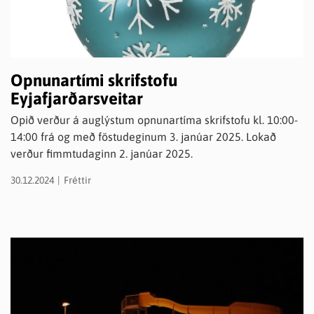
Opnunartími skrifstofu
Eyjafjarðarsveitar
Opið verður á auglýstum opnunartíma skrifstofu kl. 10:00-
14:00 frá og með föstudeginum 3. janúar 2025. Lokað
verður fimmtudaginn 2. janúar 2025.
30.12.2024
Fréttir