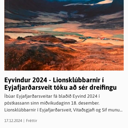
Eyvindur 2024 - Lionsklúbbarnir í
Eyjafjarðarsveit tóku að sér dreifingu
Íbúar Eyjafjarðarsveitar fá blaðið Eyvind 2024 í
póstkassann sinn miðvikudaginn 18. desember.
Lionsklúbbarnir í Eyjafjarðarsveit, Vitaðsgjafi og Sif munu
sjá um dreifingu á blaðinu til sveitar og þorps. Þeir íbúar
17.12.2024
Fréttir
sem ekki hafa póstkassa geta nálgast eintak af blaðinu á