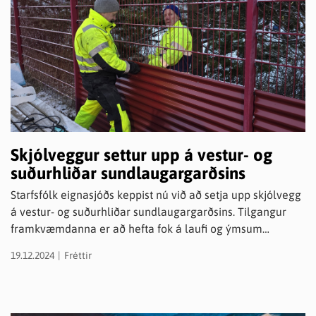
Skjólveggur settur upp á vestur- og
suðurhliðar sundlaugargarðsins
Starfsfólk eignasjóðs keppist nú við að setja upp skjólvegg
á vestur- og suðurhliðar sundlaugargarðsins. Tilgangur
framkvæmdanna er að hefta fok á laufi og ýmsum
jarðefnum inn á sundlaugarsvæðið og að sama skapi
19.12.2024
Fréttir
beisla að einhverju leyti vindhviður þangað inn. Þeir Davíð
Ágústsson og Hallgrímur Ævarsson voru á vettvangi í
morgun að festa járnplötur á girðinguna og virtist farast
það verkefni vel úr hendi.