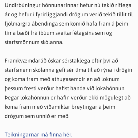
Undirbúningur hönnunarinnar hefur nú tekið ríflega
ár og hefur í fyrirliggjandi drögum verið tekið tillit til
fjölmargra ábendinga sem komið hafa fram á þeim
tíma bæði frá íbúum sveitarfélagsins sem og
starfsmönnum skólanna.
Framkvæmdaráð óskar sérstaklega eftir því að
starfsmenn skólanna gefi sér tíma til að rýna í drögin
og koma fram með athugasemdir en að loknum
þessum fresti verður hafist handa við lokahönnun.
Þegar lokahönnun er hafin verður ekki mögulegt að
koma fram með viðamiklar breytingar á þeim
drögum sem unnið er með.
Teikningarnar má finna hér.