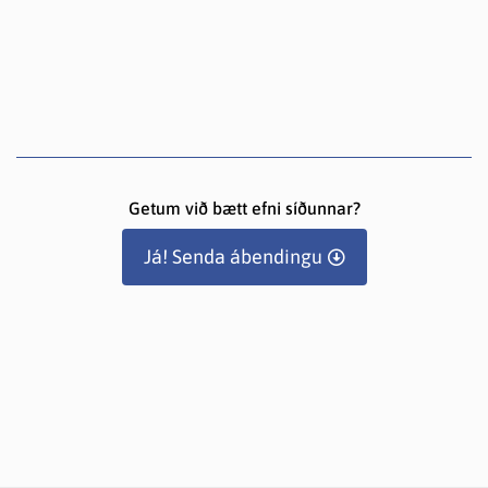
Getum við bætt efni síðunnar?
Já! Senda ábendingu