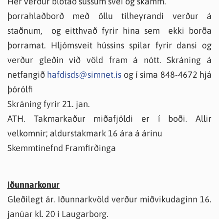
Hér verður blótað sussum svei og skamm.
þorrahlaðborð með öllu tilheyrandi verður á
staðnum, og eitthvað fyrir hina sem ekki borða
þorramat. Hljómsveit hússins spilar fyrir dansi og
verður gleðin við völd fram á nótt. Skráning á
netfangið
hafdisds@simnet.is
og í síma 848-4672 hjá
þórólfi
Skráning fyrir 21. jan.
ATH. Takmarkaður miðafjöldi er í boði. Allir
velkomnir; aldurstakmark 16 ára á árinu
Skemmtinefnd Framfirðinga
Iðunnarkonur
Gleðilegt ár. Iðunnarkvöld verður miðvikudaginn 16.
janúar kl. 20 í Laugarborg.