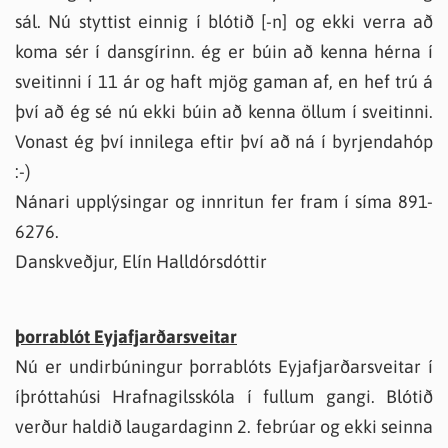
sál. Nú styttist einnig í blótið [-n] og ekki verra að
koma sér í dansgírinn. ég er búin að kenna hérna í
sveitinni í 11 ár og haft mjög gaman af, en hef trú á
því að ég sé nú ekki búin að kenna öllum í sveitinni.
Vonast ég því innilega eftir því að ná í byrjendahóp
:-)
Nánari upplýsingar og innritun fer fram í síma 891-
6276.
Danskveðjur, Elín Halldórsdóttir
þorrablót Eyjafjarðarsveitar
Nú er undirbúningur þorrablóts Eyjafjarðarsveitar í
íþróttahúsi Hrafnagilsskóla í fullum gangi. Blótið
verður haldið laugardaginn 2. febrúar og ekki seinna