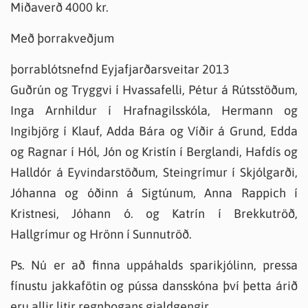
Miðaverð 4000 kr.
Með þorrakveðjum
þorrablótsnefnd Eyjafjarðarsveitar 2013
Guðrún og Tryggvi í Hvassafelli, Pétur á Rútsstöðum,
Inga Arnhildur í Hrafnagilsskóla, Hermann og
Ingibjörg í Klauf, Adda Bára og Víðir á Grund, Edda
og Ragnar í Hól, Jón og Kristín í Berglandi, Hafdís og
Halldór á Eyvindarstöðum, Steingrímur í Skjólgarði,
Jóhanna og óðinn á Sigtúnum, Anna Rappich í
Kristnesi, Jóhann ó. og Katrín í Brekkutröð,
Hallgrímur og Hrönn í Sunnutröð.
Ps. Nú er að finna uppáhalds sparikjólinn, pressa
fínustu jakkafötin og pússa dansskóna því þetta árið
eru allir litir regnbogans gjaldgengir.