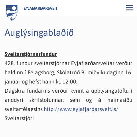
EYJAFJARÐARSVEIT
Auglýsingablaðið
Sveitarstjórnarfundur
428. fundur sveitarstjórnar Eyjafjarðarsveitar verður
haldinn í Félagsborg, Skólatröð 9, miðvikudaginn 16.
janúar og hefst hann kl. 12:00.
Dagskrá fundarins verður kynnt á upplýsingatöflu í
anddyri skrifstofunnar, sem og á heimasíðu
sveitarfélagsins
http://www.eyjafjardarsveit.is/
Sveitarstjóri