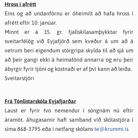
Hross í afrétt
Eins og að undanförnu er óheimilt að hafa hross í
afrétt eftir 10. janúar.
Minnt er á 35. gr. fjallskilasamþykktar fyrir
sveitarfélög við Eyjafjörð sem kveður á um að á
vetrum beri eigendum stórgripa skylda til að sjá um
að þeir gangi ekki á heimalönd annarra og eru þeir
ábyrgir fyrir tjóni og kostnaði er af því kann að leiða.
Sveitarstjóri
Frá Tónlistarskóla Eyjafjarðar
Laust er fyrir tvo nemendur í söngnám nú eftir
áramót. áhugasamir hafi samband við skólastjóra í
síma 868-3795 eða í netfang skólans
te@krummi.is