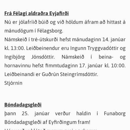
Frá Félagi aldraðra Eyjafirði
Nú er jólafríið búið og við höldum áfram að hittast á
mánudögum í Félagsborg.
Námskeið í tré-útskurði hefst mánudaginn 14. janúar
kl. 13:00. Leiðbeinendur eru Ingunn Tryggvadóttir og
Ingibjörg Jónsdóttir. Námskeið í beina- og
hornavinnu hefst fimmtudaginn 17. janúar kl. 10:00.
Leiðbeinandi er Guðrún Steingrímsdóttir.
Stjórnin
Bóndadagsgleði
þann 25. janúar verður haldin í Funaborg
Bóndadagsgleði af Eyfirðingum fram!