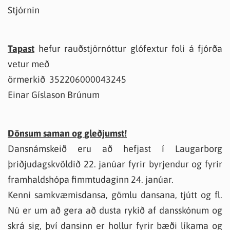
Stjórnin
Tapast
hefur rauðstjörnóttur glófextur foli á fjórða
vetur með
örmerkið 352206000043245
Einar Gíslason Brúnum
Dönsum saman og gleðjumst!
Dansnámskeið eru að hefjast í Laugarborg
þriðjudagskvöldið 22. janúar fyrir byrjendur og fyrir
framhaldshópa fimmtudaginn 24. janúar.
Kenni samkvæmisdansa, gömlu dansana, tjútt og fl.
Nú er um að gera að dusta rykið af dansskónum og
skrá sig, því dansinn er hollur fyrir bæði líkama og