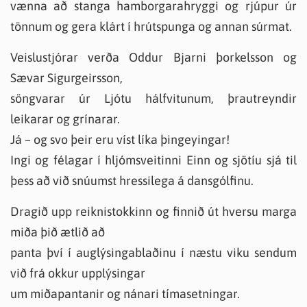
vænna að stanga hamborgarahryggi og rjúpur úr
tönnum og gera klárt í hrútspunga og annan súrmat.
Veislustjórar verða Oddur Bjarni þorkelsson og
Sævar Sigurgeirsson,
söngvarar úr Ljótu hálfvitunum, þrautreyndir
leikarar og grínarar.
Já – og svo þeir eru víst líka þingeyingar!
Ingi og félagar í hljómsveitinni Einn og sjötíu sjá til
þess að við snúumst hressilega á dansgólfinu.
Dragið upp reiknistokkinn og finnið út hversu marga
miða þið ætlið að
panta því í auglýsingablaðinu í næstu viku sendum
við frá okkur upplýsingar
um miðapantanir og nánari tímasetningar.