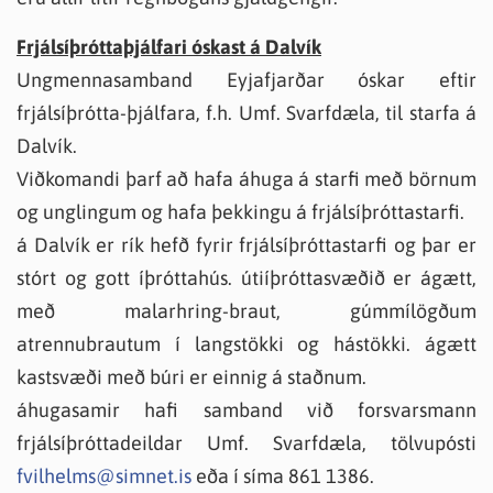
Frjálsíþróttaþjálfari óskast á Dalvík
Ungmennasamband Eyjafjarðar óskar eftir
frjálsíþrótta-þjálfara, f.h. Umf. Svarfdæla, til starfa á
Dalvík.
Viðkomandi þarf að hafa áhuga á starfi með börnum
og unglingum og hafa þekkingu á frjálsíþróttastarfi.
á Dalvík er rík hefð fyrir frjálsíþróttastarfi og þar er
stórt og gott íþróttahús. útiíþróttasvæðið er ágætt,
með malarhring-braut, gúmmílögðum
atrennubrautum í langstökki og hástökki. ágætt
kastsvæði með búri er einnig á staðnum.
áhugasamir hafi samband við forsvarsmann
frjálsíþróttadeildar Umf. Svarfdæla, tölvupósti
fvilhelms@simnet.is
eða í síma 861 1386.