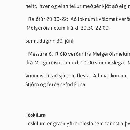
heitt, hver og einn tekur með sér kjöt að eigin
• Reiðtúr 20:30-22: Að loknum kvöldmat verðu
Melgerðismelum frá kl. 20:30-22:00.
Sunnudaginn 30. júní:
• Messureið. Riðið verður frá Melgerðismelum 
frá Melgerðismelum kl. 10:00 stundvíslega. M
Vonumst til að sjá sem flesta. Allir velkomnir.
Stjórn og ferðanefnd Funa
í óskilum
í óskilum er græn yfirbreiðsla sem fannst á þ