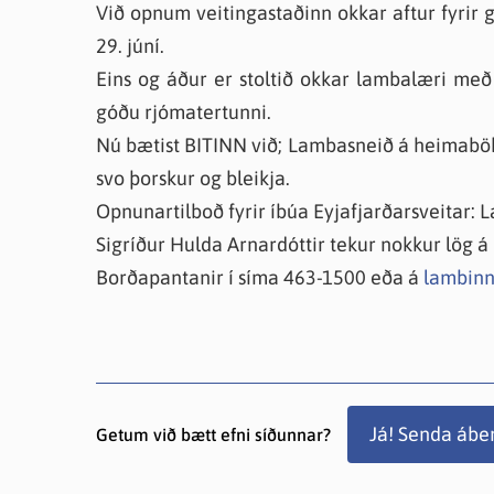
Við opnum veitingastaðinn okkar aftur fyrir
29. júní.
Eins og áður er stoltið okkar lambalæri m
góðu rjómatertunni.
Nú bætist BITINN við; Lambasneið á heimaböku
svo þorskur og bleikja.
Opnunartilboð fyrir íbúa Eyjafjarðarsveitar: 
Sigríður Hulda Arnardóttir tekur nokkur lög á
Borðapantanir í síma 463-1500 eða á
lambinn
Já! Senda ábe
Getum við bætt efni síðunnar?