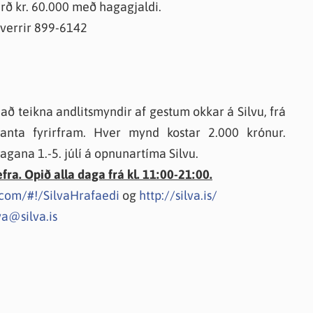
Verð kr. 60.000 með hagagjaldi.
verrir 899-6142
ð teikna andlitsmyndir af gestum okkar á Silvu, frá
panta fyrirfram. Hver mynd kostar 2.000 krónur.
gana 1.-5. júlí á opnunartíma Silvu.
ra. Opið alla daga frá kl. 11:00-21:00.
com/#!/SilvaHrafaedi
og
http://silva.is/
va@silva.is