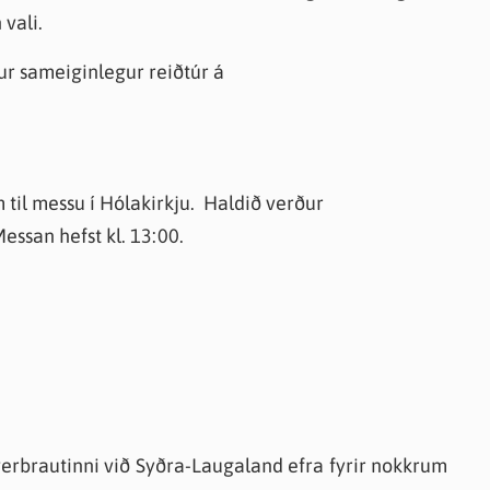
 vali.
r sameiginlegur reiðtúr á
til messu í Hólakirkju. Haldið verður
essan hefst kl. 13:00.
verbrautinni við Syðra-Laugaland efra fyrir nokkrum