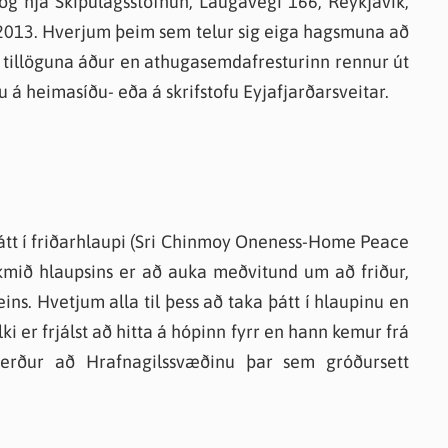
 og hjá Skipulagsstofnun, Laugavegi 166, Reykjavík,
knir
t 2013. Hverjum þeim sem telur sig eiga hagsmuna að
 útgefið efni
 tillöguna áður en athugasemdafresturinn rennur út
u á heimasíðu- eða á skrifstofu Eyjafjarðarsveitar.
þátt í friðarhlaupi (Sri Chinmoy Oneness-Home Peace
kmið hlaupsins er að auka meðvitund um að friður,
 eins. Hvetjum alla til þess að taka þátt í hlaupinu en
lki er frjálst að hitta á hópinn fyrr en hann kemur frá
 verður að Hrafnagilssvæðinu þar sem gróðursett