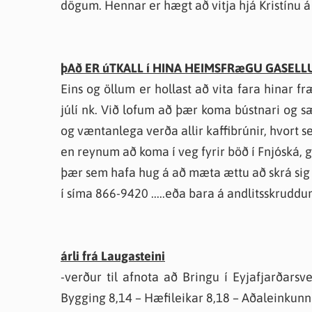
dögum. Hennar er hægt að vitja hjá Kristínu á
þAð ER úTKALL í HINA HEIMSFRæGU GASELL
Eins og öllum er hollast að vita fara hinar fr
júlí nk. Við lofum að þær koma bústnari og sæ
og væntanlega verða allir kaffibrúnir, hvort 
en reynum að koma í veg fyrir böð í Fnjóská, 
þær sem hafa hug á að mæta ættu að skrá si
í síma 866-9420 .....eða bara á andlitsskruddun
árli frá Laugasteini
-verður til afnota að Bringu í Eyjafjarðarsveit
Bygging 8,14 – Hæfileikar 8,18 – Aðaleinkunn