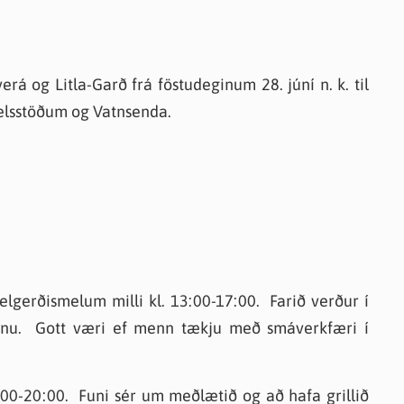
rá og Litla-Garð frá föstudeginum 28. júní n. k. til
fkelsstöðum og Vatnsenda.
gerðismelum milli kl. 13:00-17:00. Farið verður í
innu. Gott væri ef menn tækju með smáverkfæri í
9:00-20:00. Funi sér um meðlætið og að hafa grillið