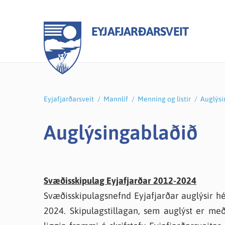
EYJAFJARÐARSVEIT
Eyjafjarðarsveit
/
Mannlíf
/
Menning og listir
/
Auglýsi
Stjórnkerfi
Málaflokkar
Íþróttir og útivist
Skjöl
Menn
Menni
Auglýsingablaðið
Sveitarstjórn
Atvinnumál
Heilsueflandi Eyjafjarðarsveit
Fund
Grunn
Menni
Sveitarstjóri
Félagsmál
Íþróttamiðstöð
Fjár
Leiks
Bóka
Nefndir og ráð
Heilbrigðiseftirlit
Sundlaug Eyjafjarðarsveitar
Ársre
Tónli
Kirkj
Svæðisskipulag Eyjafjarðar 2012-2024
Fundagátt
Menningarmál
Göngu- og hjólaleiðir
Gjald
Féla
Smám
Svæðisskipulagsnefnd Eyjafjarðar auglýsir hé
Bókasafn Eyjafjarðarsveitar
Frisbígolf
Samþ
Vinnu
Freyv
2024. Skipulagstillagan, sem auglýst er með
Eldri borgarar
Aldísarlundur
Áben
Auglý