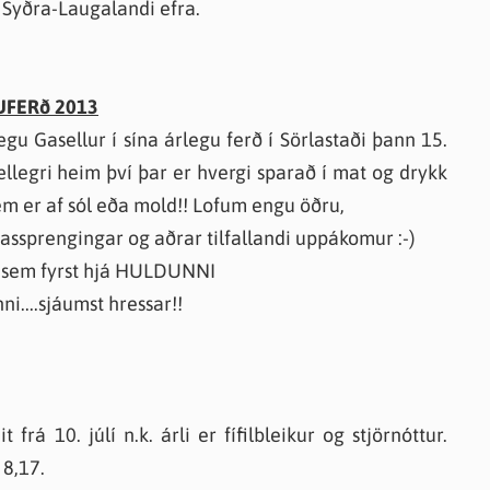
 Syðra-Laugalandi efra.
UFERð 2013
ægu Gasellur í sína árlegu ferð í Sörlastaði þann 15.
llegri heim því þar er hvergi sparað í mat og drykk
sem er af sól eða mold!! Lofum engu öðru,
gassprengingar og aðrar tilfallandi uppákomur :-)
g sem fyrst hjá HULDUNNI
ni....sjáumst hressar!!
 frá 10. júlí n.k. árli er fífilbleikur og stjörnóttur.
 8,17.