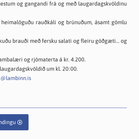
 gestum og gangandi frá og með laugardagskvöldinu
eð heimalöguðu rauðkáli og brúnuðum, ásamt gömlu
ðu brauði með fersku salati og fleiru góðgæti... og
Lambalæri og rjómaterta á kr. 4.200.
 laugardagskvöldið um kl. 20:00.
@lambinn.is
ndingu