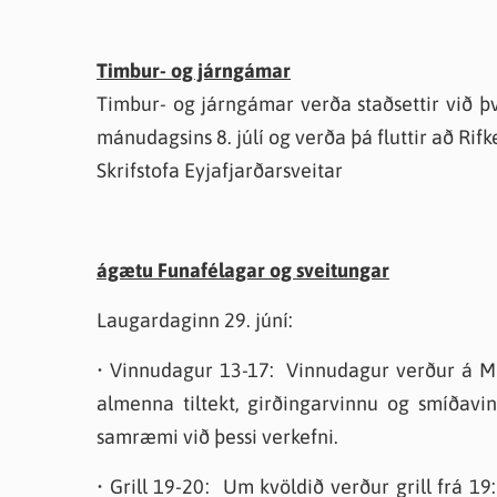
Timbur- og járngámar
Timbur- og járngámar verða staðsettir við þve
mánudagsins 8. júlí og verða þá fluttir að Ri
Skrifstofa Eyjafjarðarsveitar
ágætu Funafélagar og sveitungar
Laugardaginn 29. júní:
• Vinnudagur 13-17: Vinnudagur verður á Mel
almenna tiltekt, girðingarvinnu og smíðav
samræmi við þessi verkefni.
• Grill 19-20: Um kvöldið verður grill frá 1