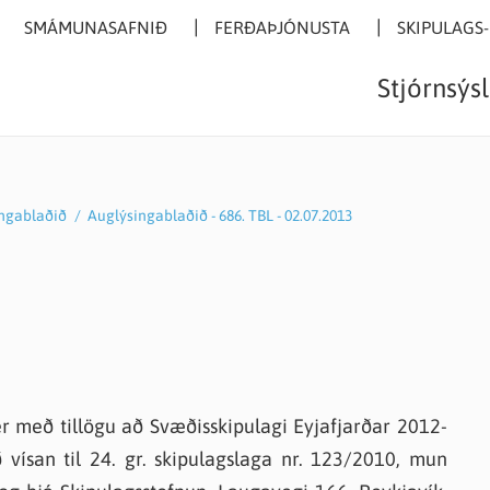
SMÁMUNASAFNIÐ
FERÐAÞJÓNUSTA
SKIPULAGS
Stjórnsýs
ngablaðið
/
Auglýsingablaðið - 686. TBL - 02.07.2013
 og útgefið efni
tun
ng og listir
Eyjafjarðarsveit
Umhverfismál
Frístundastarf
argerðir
skóli
ng og listir
Skrifstofa
Sorphirða / Gámasvæði
Félagsmiðstöð
hagsáætlun
kóli
safn
Starfsfólk
Flokkun til framtíðar
Kórastarf
ikningar
starskóli
urnar
Persónuvernd
Söfnun á landbúnaðarplas
Hestamannafélagið Funi
(leiðbeiningar)
skrár
gsmiðstöð
unasafnið
Um Eyjafjarðarsveit
Hjálparsveitin Dalbjörg
r með tillögu að Svæðisskipulagi Eyjafjarðar 2012-
ykktir
skóli
angsleikhúsið
Viltu búa í Eyjafjarðarsvei
Ungmennafélagið Samher
 vísan til 24. gr. skipulagslaga nr. 123/2010, mun
dingar
singablaðið
Kvenfélögin