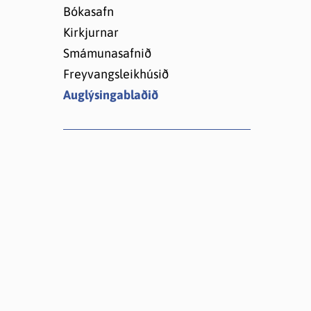
Lóðir í Hrafnagilshverfi
Bókasafn
Kirkjurnar
Smámunasafnið
Freyvangsleikhúsið
Auglýsingablaðið