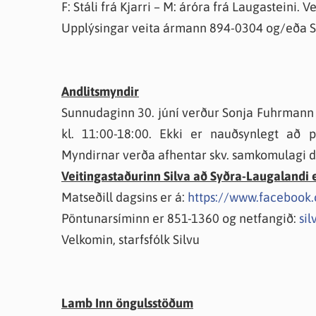
F: Stáli frá Kjarri – M: áróra frá Laugasteini. 
Upplýsingar veita ármann 894-0304 og/eða S
Andlitsmyndir
Sunnudaginn 30. júní verður Sonja Fuhrmann a
kl. 11:00-18:00. Ekki er nauðsynlegt að 
Myndirnar verða afhentar skv. samkomulagi da
Veitingastaðurinn Silva að Syðra-Laugalandi ef
Matseðill dagsins er á:
https://www.facebook.
Pöntunarsíminn er 851-1360 og netfangið:
sil
Velkomin, starfsfólk Silvu
Lamb Inn öngulsstöðum