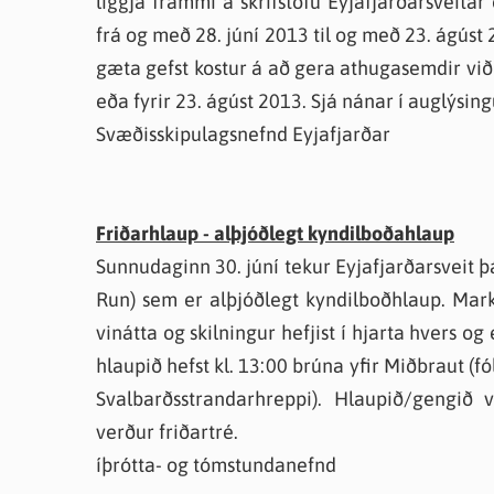
liggja frammi á skrifstofu Eyjafjarðarsveitar
Farsæld barna
Íþrótta- og tómstundastyrkur
Umsó
frá og með 28. júní 2013 til og með 23. ágús
Annað
gæta gefst kostur á að gera athugasemdir við
eða fyrir 23. ágúst 2013. Sjá nánar í auglýsing
Svæðisskipulagsnefnd Eyjafjarðar
Friðarhlaup - alþjóðlegt kyndilboðahlaup
Sunnudaginn 30. júní tekur Eyjafjarðarsveit 
Run) sem er alþjóðlegt kyndilboðhlaup. Mar
vinátta og skilningur hefjist í hjarta hvers og
hlaupið hefst kl. 13:00 brúna yfir Miðbraut (fó
Svalbarðsstrandarhreppi). Hlaupið/gengið
verður friðartré.
íþrótta- og tómstundanefnd