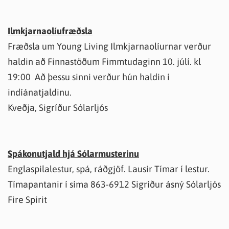
Ilmkjarnaolíufræðsla
Fræðsla um Young Living Ilmkjarnaolíurnar verður
haldin að Finnastöðum Fimmtudaginn 10. júlí. kl
19:00 Að þessu sinni verður hún haldin í
indíánatjaldinu.
Kveðja, Sigríður Sólarljós
Spákonutjald hjá Sólarmusterinu
Englaspilalestur, spá, ráðgjöf. Lausir Tímar í lestur.
Tímapantanir í síma 863-6912 Sigríður ásný Sólarljós
Fire Spirit