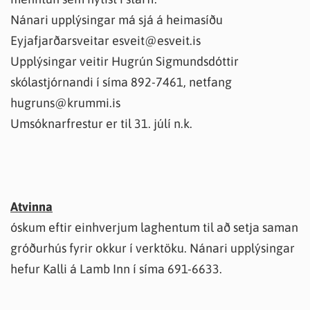
Nánari upplýsingar má sjá á heimasíðu
Eyjafjarðarsveitar esveit@esveit.is
Upplýsingar veitir Hugrún Sigmundsdóttir
skólastjórnandi í síma 892-7461, netfang
hugruns@krummi.is
Umsóknarfrestur er til 31. júlí n.k.
Atvinna
óskum eftir einhverjum laghentum til að setja saman
gróðurhús fyrir okkur í verktöku. Nánari upplýsingar
hefur Kalli á Lamb Inn í síma 691-6633.