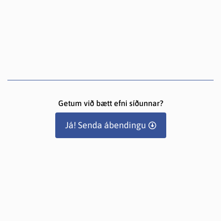
Getum við bætt efni síðunnar?
Já! Senda ábendingu