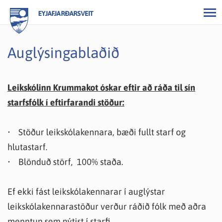
EYJAFJARÐARSVEIT
Auglýsingablaðið
Leikskólinn Krummakot óskar eftir að ráða til sín
starfsfólk í eftirfarandi stöður:
• Stöður leikskólakennara, bæði fullt starf og
hlutastarf.
• Blönduð störf, 100% staða.
Ef ekki fást leikskólakennarar í auglýstar
leikskólakennarastöður verður ráðið fólk með aðra
menntun sem nýtist í starfi.