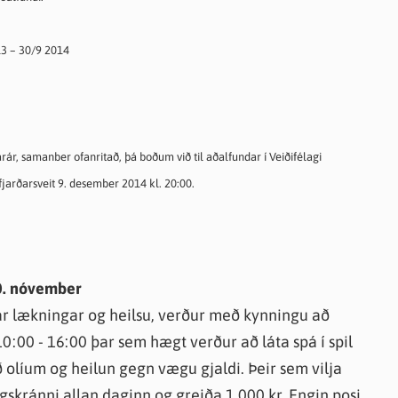
013 – 30/9 2014
rár, samanber ofanritað, þá boðum við til aðalfundar í Veiðifélagi
jarðarsveit 9. desember 2014 kl. 20:00.
30. nóvember
ar lækningar og heilsu, verður með kynningu að
 10:00 - 16:00 þar sem hægt verður að láta spá í spil
 olíum og heilun gegn vægu gjaldi. Þeir sem vilja
gskránni allan daginn og greiða 1.000 kr. Engin posi