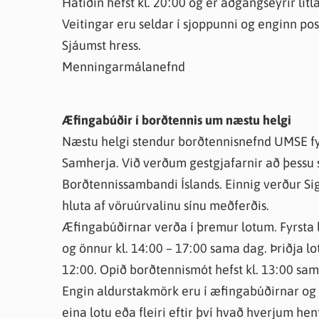
Hátíðin hefst kl. 20:00 og er aðgangseyrir litla
Veitingar eru seldar í sjoppunni og enginn po
Sjáumst hress.
Menningarmálanefnd
Æfingabúðir í borðtennis um næstu helgi
Næstu helgi stendur borðtennisnefnd UMSE fy
Samherja. Við verðum gestgjafarnir að þessu s
Borðtennissambandi Íslands. Einnig verður Si
hluta af vöruúrvalinu sínu meðferðis.
Æfingabúðirnar verða í þremur lotum. Fyrsta 
og önnur kl. 14:00 – 17:00 sama dag. Þriðja l
12:00. Opið borðtennismót hefst kl. 13:00 sam
Engin aldurstakmörk eru í æfingabúðirnar og 
eina lotu eða fleiri eftir því hvað hverjum he