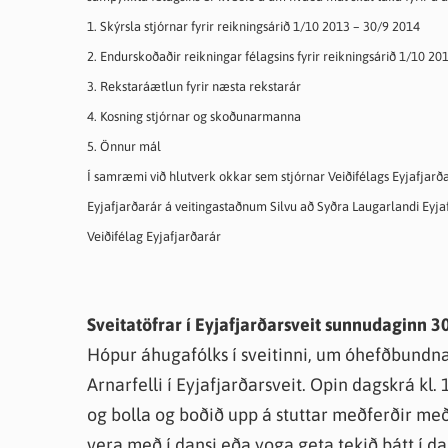
1. Skýrsla stjórnar fyrir reikningsárið 1/10 2013 – 30/9 2014
2. Endurskoðaðir reikningar félagsins fyrir reikningsárið 1/10 2
3. Rekstaráætlun fyrir næsta rekstarár
4. Kosning stjórnar og skoðunarmanna
5. Önnur mál
Í samræmi við hlutverk okkar sem stjórnar Veiðifélags Eyjafjarða
Eyjafjarðarár á veitingastaðnum Silvu að Syðra Laugarlandi Eyjaf
Veiðifélag Eyjafjarðarár
Sveitatöfrar í Eyjafjarðarsveit sunnudaginn 
Hópur áhugafólks í sveitinni, um óhefðbundn
Arnarfelli í Eyjafjarðarsveit. Opin dagskrá kl.
og bolla og boðið upp á stuttar meðferðir með
vera með í dansi eða yoga geta tekið þátt í da