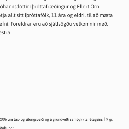
Jóhannsdóttir íþróttafræðingur og Ellert Örn
a allt sitt íþróttafólk, 11 ára og eldri, til að mæta
fni. Foreldrar eru að sjálfsögðu velkomnir með.
estra.
2006 um lax- og silungsveiði og á grundvelli samþykkta félagsins. Í 9 gr.
ðalfundi: