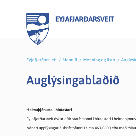
EYJAFJARÐARSVEIT
Eyjafjarðarsveit
/
Mannlíf
/
Menning og listir
/
Auglýsi
Stjórnkerfi
Málaflokkar
Íþróttir og útivist
Skjöl
Menn
Menni
Auglýsingablaðið
Sveitarstjórn
Atvinnumál
Heilsueflandi Eyjafjarðarsveit
Fund
Grunn
Menni
Sveitarstjóri
Félagsmál
Íþróttamiðstöð
Fjár
Leiks
Bóka
Nefndir og ráð
Heilbrigðiseftirlit
Sundlaug Eyjafjarðarsveitar
Ársre
Tónli
Kirkj
Heimaþjónusta - hlutastarf
Fundagátt
Menningarmál
Göngu- og hjólaleiðir
Gjald
Féla
Smám
Eyjafjarðarsveit óskar eftir starfsmanni í hlutastarf í heimaþjónus
Bókasafn Eyjafjarðarsveitar
Frisbígolf
Samþ
Vinnu
Freyv
Nánari upplýsingar á skrifstofunni í síma 463-0600 eða með tölvup
Eldri borgarar
Aldísarlundur
Áben
Auglý