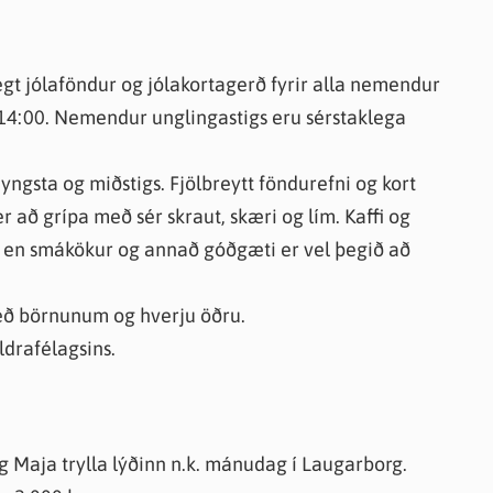
knir
 útgefið efni
egt jólaföndur og jólakortagerð fyrir alla nemendur
14:00. Nemendur unglingastigs eru sérstaklega
ngsta og miðstigs. Fjölbreytt föndurefni og kort
 að grípa með sér skraut, skæri og lím. Kaffi og
ns en smákökur og annað góðgæti er vel þegið að
ð börnunum og hverju öðru.
ldrafélagsins.
og Maja trylla lýðinn n.k. mánudag í Laugarborg.