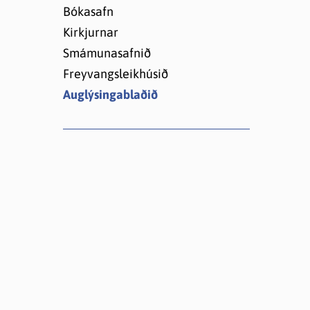
Lóðir í Hrafnagilshverfi
Bókasafn
Kirkjurnar
Smámunasafnið
Freyvangsleikhúsið
Auglýsingablaðið