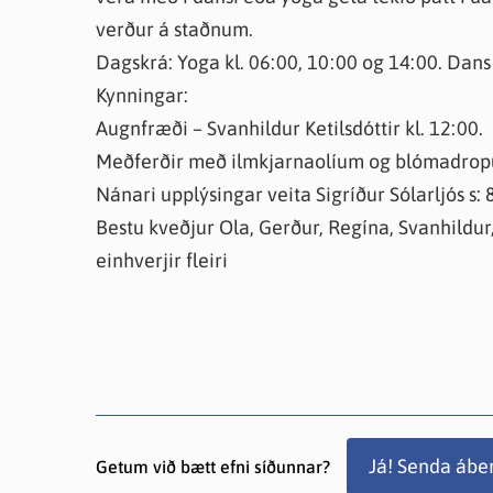
verður á staðnum.
Dagskrá: Yoga kl. 06:00, 10:00 og 14:00. Dan
Kynningar:
Augnfræði – Svanhildur Ketilsdóttir kl. 12:00.
Meðferðir með ilmkjarnaolíum og blómadropum 
Nánari upplýsingar veita Sigríður Sólarljós s:
Bestu kveðjur Ola, Gerður, Regína, Svanhildur,
einhverjir fleiri
Já! Senda ábe
Getum við bætt efni síðunnar?