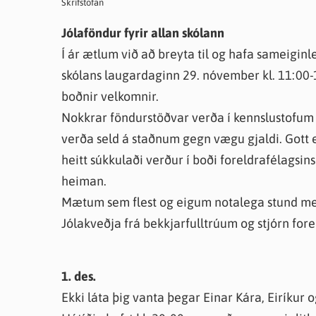
Skrifstofan
Farsæld barna
Íþrótta- og tómstundastyrkur
Umsó
Jólaföndur fyrir allan skólann
Annað
Í ár ætlum við að breyta til og hafa sameiginl
skólans laugardaginn 29. nóvember kl. 11:00-
boðnir velkomnir.
Nokkrar föndurstöðvar verða í kennslustofum y
verða seld á staðnum gegn vægu gjaldi. Gott er
heitt súkkulaði verður í boði foreldrafélagsi
heiman.
Mætum sem flest og eigum notalega stund me
Jólakveðja frá bekkjarfulltrúum og stjórn fore
1. des.
Ekki láta þig vanta þegar Einar Kára, Eiríkur 