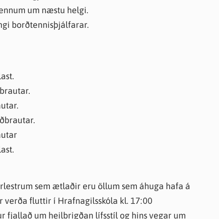
lmennum um næstu helgi.
ngi borðtennisþjálfarar.
ast.
brautar.
utar.
ðbrautar.
autar
ast.
rlestrum sem ætlaðir eru öllum sem áhuga hafa á
 verða fluttir í Hrafnagilsskóla kl. 17:00
 fjallað um heilbrigðan lífsstíl og hins vegar um