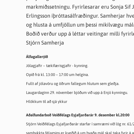
markmiðssetningu. Fyrirlesarar eru Sonja Sif 
Erlingsson íþróttasálfræðingur. Samherjar hvetj
og hlusta á umfjöllun um þessi mikilvægu mále
Boðið verður upp á léttar veitingar milli fyrirl
Stjórn Samherja
Álfagallerýið
Jólagjafir – tækifærisgjafir - kynning.
Opið frá kl. 13:00 – 17:00 um helgina.
Fullt af jólavöru og öðrum fallegum hlutum sem gleðja.
Laugardaginn 29. nóvember bjóðum við upp á Enjó kynningu.
Hlökkum til að sjá ykkur
Aðalfundarboð Veiðifélags Eyjafjarðarár 9. desember kl.20:00
Stjórn Veiðifélags Eyjafjarðarár starfar í samræmi við lög nr. 61/
samþykkta félagsins er kveðið á um hvaða mál skal taka fyrir á a