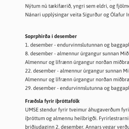
Nýtum nú tækifærið, yngri sem eldri, og fjö
Nánari upplýsingar veita Sigurður og Ólafur I
Soprphirða í desember
1. desember - endurvinnslutunnan og baggapl
8. desember - almennur úrgangur sunnan Mið
Almennur og lífrænn úrgangur norðan miðbra
22. desember - almennur úrgangur sunnan Mi
Almennur og lífrænn úrgangur norðan miðbr
29. desember - endurvinnslutunna og baggapl
Fræðsla fyrir íþróttafólk
UMSE stendur fyrir tveimur áhugaverðum fyri
íþróttum og almennu heilbrigði. Fyrirlestrarnir
þriðjudaginn 2. desember. Annars vegar verður