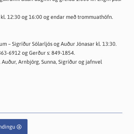
s kl. 12:30 og 16:00 og endar með trommuathöfn.
– Sigríður Sólarljós og Auður Jónasar kl. 13:30.
 863-6912 og Gerður s: 849-1854.
 Auður, Arnbjörg, Sunna, Sigríður og jafnvel
ndingu