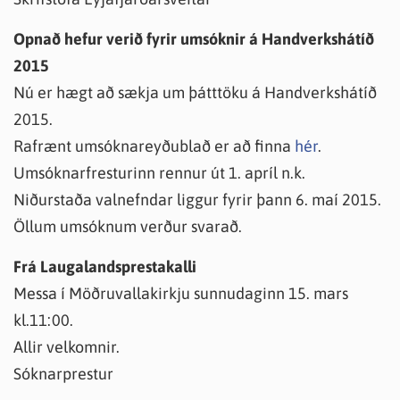
Opnað hefur verið fyrir umsóknir á Handverkshátíð
2015
Nú er hægt að sækja um þátttöku á Handverkshátíð
2015.
Rafrænt umsóknareyðublað er að finna
hér
.
Umsóknarfresturinn rennur út 1. apríl n.k.
Niðurstaða valnefndar liggur fyrir þann 6. maí 2015.
Öllum umsóknum verður svarað.
Frá Laugalandsprestakalli
Messa í Möðruvallakirkju sunnudaginn 15. mars
kl.11:00.
Allir velkomnir.
Sóknarprestur