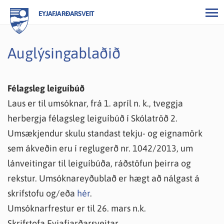
EYJAFJARÐARSVEIT
Auglýsingablaðið
Félagsleg leiguíbúð
Laus er til umsóknar, frá 1. apríl n. k., tveggja
herbergja félagsleg leiguíbúð í Skólatröð 2.
Umsækjendur skulu standast tekju- og eignamörk
sem ákveðin eru í reglugerð nr. 1042/2013, um
lánveitingar til leiguíbúða, ráðstöfun þeirra og
rekstur. Umsóknareyðublað er hægt að nálgast á
skrifstofu og/eða
hér
.
Umsóknarfrestur er til 26. mars n.k.
Skrifstofa Eyjafjarðarsveitar