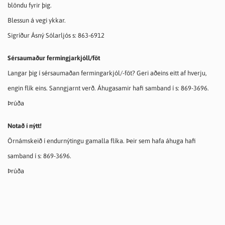
blöndu fyrir þig.
Blessun á vegi ykkar.
Sigríður Ásný Sólarljós s: 863-6912
Sérsaumaður fermingjarkjóll/föt
Langar þig í sérsaumaðan fermingarkjól/-föt? Geri aðeins eitt af hverju,
engin flík eins. Sanngjarnt verð. Áhugasamir hafi samband í s: 869-3696.
Þrúða
Notað í nýtt!
Örnámskeið í endurnýtingu gamalla flíka. Þeir sem hafa áhuga hafi
samband í
s: 869-3696.
Þrúða