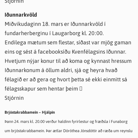
Stjórnin
Iðunnarkvöld
Miðvikudaginn 18. mars er Iðunnarkvöld í
fundarherberginu í Laugarborg kl. 20:00.
Endilega mætum sem flestar, síðast var mjög gaman
eins og sést á facebooksíðu Kvenfélagsins Iðunnar.
Hvetjum nýjar konur til að koma og kynnast hressum
Iðunnarkonum á öllum aldri, sjá og heyra hvað
félagið er að gera og hvort þetta sé ekki einmitt sá
félagsskapur sem hentar þeim 
Stjórnin
Brjóstakrabbamein – Hjálpin
Þann 24. mars kl. 20.00 verður haldinn fyrirlestur og fræðsla í Funaborg
um brjóstakrabbamein. Þar ætlar Dóróthea Jónsdóttir að ræða um reynslu