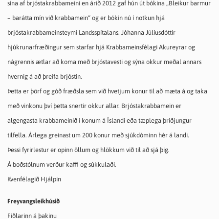
sína af brjóstakrabbameini en árið 2012 gaf hún út bókina „Bleikur barmur
– barátta mín við krabbamein“ og er bókin nú í notkun hjá
brjóstakrabbameinsteymi Landsspítalans. Jóhanna Júlíusdóttir
hjúkrunarfræðingur sem starfar hjá Krabbameinsfélagi Akureyrar og
nágrennis ætlar að koma með brjóstavesti og sýna okkur meðal annars
hvernig á að þreifa brjóstin.
Þetta er þörf og góð fræðsla sem við hvetjum konur til að mæta á og taka
með vinkonu því þetta snertir okkur allar. Brjóstakrabbamein er
algengasta krabbameinið í konum á Íslandi eða tæplega þriðjungur
tilfella. Árlega greinast um 200 konur með sjúkdóminn hér á landi.
Þessi fyrirlestur er opinn öllum og hlökkum við til að sjá þig.
Á boðstólnum verður kaffi og súkkulaði.
Kvenfélagið Hjálpin
Freyvangsleikhúsið
Fiðlarinn á þakinu