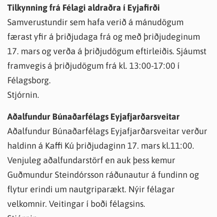
Tilkynning frá Félagi aldraðra í Eyjafirði
Samverustundir sem hafa verið á mánudögum
færast yfir á þriðjudaga frá og með þriðjudeginum
17. mars og verða á þriðjudögum eftirleiðis. Sjáumst
framvegis á þriðjudögum frá kl. 13:00-17:00 í
Félagsborg.
Stjórnin.
Aðalfundur Búnaðarfélags Eyjafjarðarsveitar
Aðalfundur Búnaðarfélags Eyjafjarðarsveitar verður
haldinn á Kaffi Kú þriðjudaginn 17. mars kl.11:00.
Venjuleg aðalfundarstörf en auk þess kemur
Guðmundur Steindórsson ráðunautur á fundinn og
flytur erindi um nautgriparækt. Nýir félagar
velkomnir. Veitingar í boði félagsins.