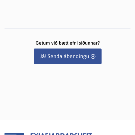
Getum við bætt efni síðunnar?
Já! Senda ábendingu