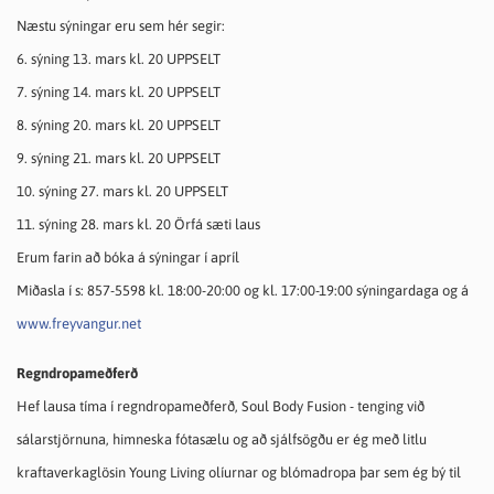
Næstu sýningar eru sem hér segir:
6. sýning 13. mars kl. 20 UPPSELT
7. sýning 14. mars kl. 20 UPPSELT
8. sýning 20. mars kl. 20 UPPSELT
9. sýning 21. mars kl. 20 UPPSELT
10. sýning 27. mars kl. 20 UPPSELT
11. sýning 28. mars kl. 20 Örfá sæti laus
Erum farin að bóka á sýningar í apríl
Miðasla í s: 857-5598 kl. 18:00-20:00 og kl. 17:00-19:00 sýningardaga og á
www.freyvangur.net
Regndropameðferð
Hef lausa tíma í regndropameðferð, Soul Body Fusion - tenging við
sálarstjörnuna, himneska fótasælu og að sjálfsögðu er ég með litlu
kraftaverkaglösin Young Living olíurnar og blómadropa þar sem ég bý til