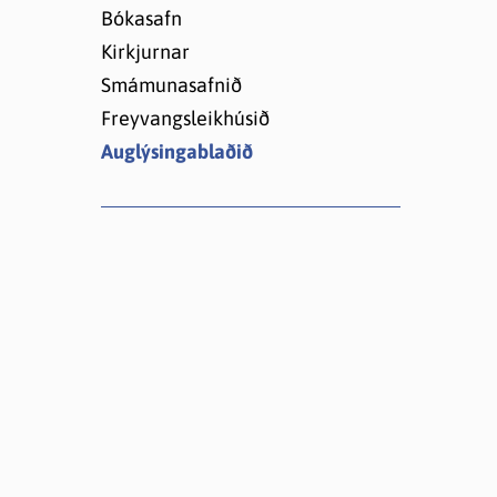
Lóðir í Hrafnagilshverfi
Bókasafn
Kirkjurnar
Smámunasafnið
Freyvangsleikhúsið
Auglýsingablaðið