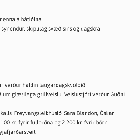
knir
 útgefið efni
lmenna á hátíðina.
 sýnendur, skipulag svæðisins og dagskrá
r verður haldin laugardagskvöldið
á um glæsilega grillveislu. Veislustjóri verður Guðni
alls, Freyvangsleikhúsið, Sara Blandon, Óskar
00 kr. fyrir fullorðna og 2.200 kr. fyrir börn.
Eyjafjarðarsveit