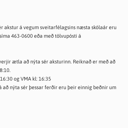
 akstur á vegum sveitarfélagsins næsta skólaár eru
 síma 463-0600 eða með tölvupósti á
verjir ætla að nýta sér aksturinn. Reiknað er með að
8:10.
 16:30 og VMA kl: 16:35
að nýta sér þessar ferðir eru þeir einnig beðnir um