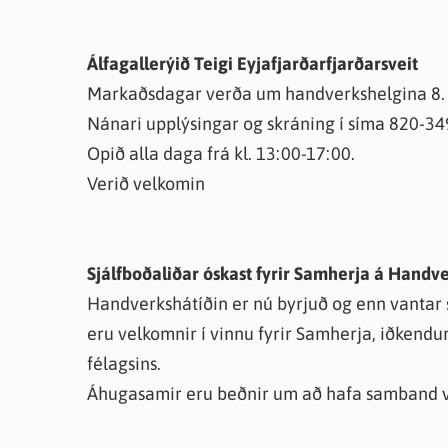
Álfagallerýið Teigi Eyjafjarðarfjarðarsveit
Markaðsdagar verða um handverkshelgina 8. o
Nánari upplýsingar og skráning í síma 820-34
Opið alla daga frá kl. 13:00-17:00.
Verið velkomin
Sjálfboðaliðar óskast fyrir Samherja á Handv
Handverkshátíðin er nú byrjuð og enn vantar sjá
eru velkomnir í vinnu fyrir Samherja, iðkendur
félagsins.
Áhugasamir eru beðnir um að hafa samband v