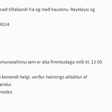
nað tilfallandi frá og með haustinu. Reykleysi og
9024.
munasafninu sem er alla fimmtudaga milli kl. 13:00
m komandi helgi, verður helmings-afsláttur af
endur.
imsókn.