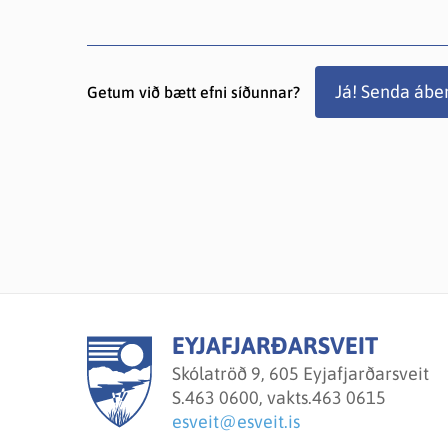
Já! Senda ábe
Getum við bætt efni síðunnar?
EYJAFJARÐARSVEIT
Skólatröð 9, 605 Eyjafjarðarsveit
S.
463 0600, vakts.463 0615
esveit@esveit.is