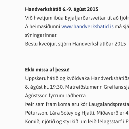
Farsæld barna
Íþrótta- og tómstundastyrkur
Umsó
Handverkshátíð 6.-9. ágúst 2015
Annað
Við hvetjum íbúa Eyjafjarðarsveitar til að fjö
Á heimasíðunni
www.handverkshatid.is
má sjá
sýningarinnar.
Bestu kveðjur, stjórn Handverkshátíðar 2015
Ekki missa af þessu!
Uppskeruhátíð og kvöldvaka Handverkshátíða
8. ágúst kl. 19:30. Matreiðslumenn Greifans sj
Ágústsson fyrrum ráðherra.
Þeir sem fram koma eru kór Laugalandsprestak
Pétursson, Lára Sóley og Hjalti. Miðaverð er 4.1
Komið, njótið og styrkið um leið félagsstarf í 