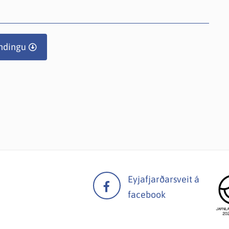
ndingu
Eyjafjarðarsveit á
facebook