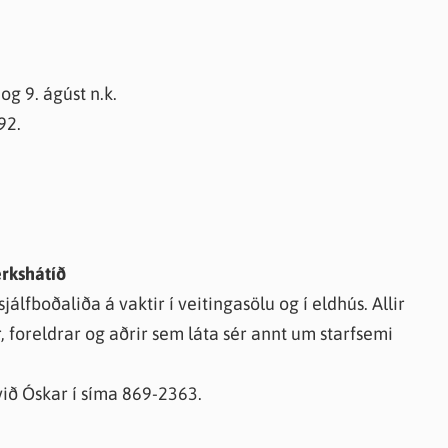
g 9. ágúst n.k.
92.
erkshátíð
lfboðaliða á vaktir í veitingasölu og í eldhús. Allir
, foreldrar og aðrir sem láta sér annt um starfsemi
ið Óskar í síma 869-2363.