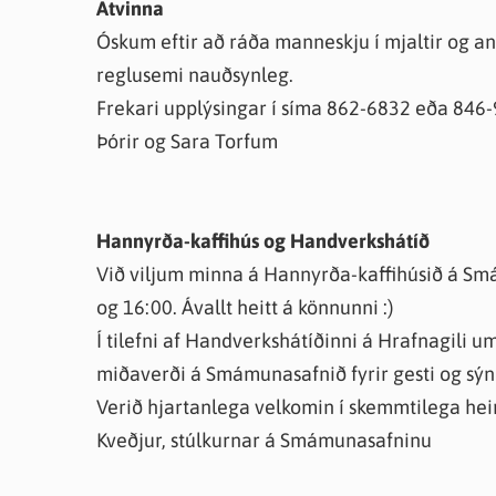
Atvinna
Óskum eftir að ráða manneskju í mjaltir og an
reglusemi nauðsynleg.
Frekari upplýsingar í síma 862-6832 eða 846-
Þórir og Sara Torfum
Hannyrða-kaffihús og Handverkshátíð
Við viljum minna á Hannyrða-kaffihúsið á Smá
og 16:00. Ávallt heitt á könnunni :)
Í tilefni af Handverkshátíðinni á Hrafnagili u
miðaverði á Smámunasafnið fyrir gesti og sýn
Verið hjartanlega velkomin í skemmtilega he
Kveðjur, stúlkurnar á Smámunasafninu