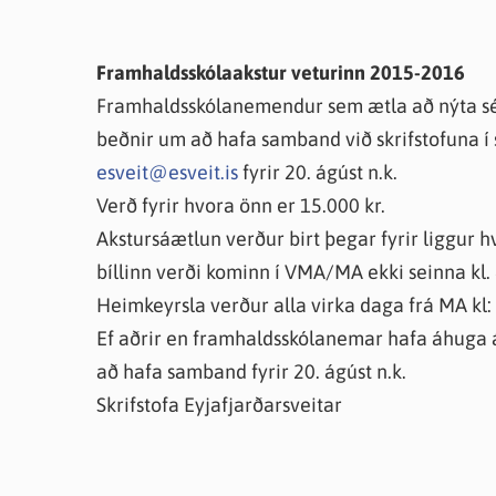
Framhaldsskólaakstur veturinn 2015-2016
Framhaldsskólanemendur sem ætla að nýta sér
beðnir um að hafa samband við skrifstofuna í
esveit@esveit.is
fyrir 20. ágúst n.k.
Verð fyrir hvora önn er 15.000 kr.
Akstursáætlun verður birt þegar fyrir liggur h
bíllinn verði kominn í VMA/MA ekki seinna kl. 
Heimkeyrsla verður alla virka daga frá MA kl:
Ef aðrir en framhaldsskólanemar hafa áhuga á 
að hafa samband fyrir 20. ágúst n.k.
Skrifstofa Eyjafjarðarsveitar