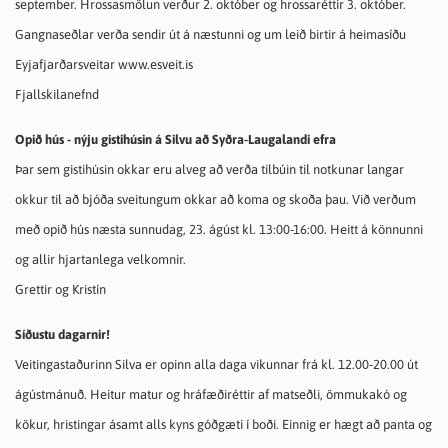
september. Hrossasmölun verður 2. október og hrossaréttir 3. október.
Gangnaseðlar verða sendir út á næstunni og um leið birtir á heimasíðu
Eyjafjarðarsveitar www.esveit.is
Fjallskilanefnd
Opið hús - nýju gistihúsin á Silvu að Syðra-Laugalandi efra
Þar sem gistihúsin okkar eru alveg að verða tilbúin til notkunar langar
okkur til að bjóða sveitungum okkar að koma og skoða þau. Við verðum
með opið hús næsta sunnudag, 23. ágúst kl. 13:00-16:00. Heitt á könnunni
og allir hjartanlega velkomnir.
Grettir og Kristín
Síðustu dagarnir!
Veitingastaðurinn Silva er opinn alla daga vikunnar frá kl. 12.00-20.00 út
ágústmánuð. Heitur matur og hráfæðiréttir af matseðli, ömmukakó og
kökur, hristingar ásamt alls kyns góðgæti í boði. Einnig er hægt að panta og