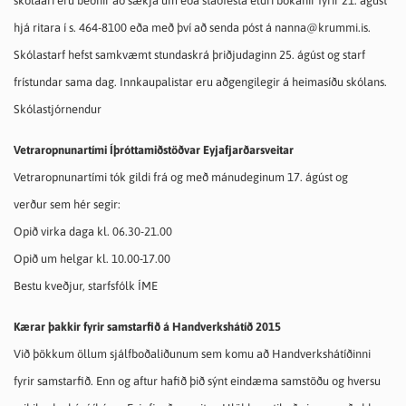
skólaári eru beðnir að sækja um eða staðfesta eldri bókanir fyrir 21. ágúst
hjá ritara í
s. 464-8100 eða með því að senda póst á nanna@krummi.is.
Skólastarf hefst samkvæmt stundaskrá þriðjudaginn 25. ágúst og starf
frístundar sama dag. Innkaupalistar eru aðgengilegir á heimasíðu skólans.
Skólastjórnendur
Vetraropnunartími Íþróttamiðstöðvar Eyjafjarðarsveitar
Vetraropnunartími tók gildi frá og með mánudeginum 17. ágúst og
verður
sem hér segir:
Opið virka daga kl. 06.30-21.00
Opið um helgar kl. 10.00-17.00
Bestu kveðjur, starfsfólk ÍME
Kærar þakkir fyrir samstarfið á Handverkshátíð 2015
Við þökkum öllum sjálfboðaliðunum sem komu að Handverkshátíðinni
fyrir samstarfið. Enn og aftur hafið þið sýnt eindæma samstöðu og hversu