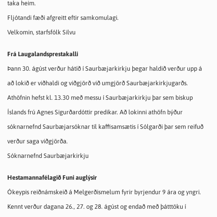
taka heim.
Fljótandi fæði afgreitt eftir samkomulagi.
Velkomin, starfsfólk Silvu
Frá Laugalandsprestakalli
Þann 30. ágúst verður hátíð í Saurbæjarkirkju þegar haldið verður upp á
að lokið er viðhaldi og viðgjörð við umgjörð Saurbæjarkirkjugarðs.
Athöfnin hefst kl. 13.30 með messu í Saurbæjarkirkju þar sem biskup
Íslands frú Agnes Sigurðardóttir predikar. Að lokinni athöfn býður
sóknarnefnd Saurbæjarsóknar til kaffisamsætis í Sólgarði þar sem reifuð
verður saga viðgjörða.
Sóknarnefnd Saurbæjarkirkju
Hestamannafélagið Funi auglýsir
Ókeypis reiðnámskeið á Melgerðismelum fyrir byrjendur 9 ára og yngri.
Kennt verður dagana 26., 27. og 28. ágúst og endað með þátttöku í