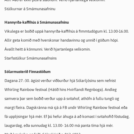
Stúlkurnar á Smámunasafninu
Hannyrða-kaffihús á Smámunasafninu
Vikulega er boðið uppá hannyrða-kaffihús á fimmtudögum kl. 13.00-16.00.
Allir geta komið með hverskonar handavinnu og unnið í góðum hópi.
Ávallt heitt á könnunni. Verið hjartanlega velkomin.
Starfsstúlkur Smámunasafnsins
Sólarmusterið Finnastöðum
Dagana 27.-30. ágúst verður viðburður hjá Sólarljósinu sem nefnist
Whirling Rainbow festival (Hátíð hins Hvirflandi Regnboga). Andleg
samvera þar sem boðið verður upp á svitahof, athöfn á fullu tungli og
margt fleira. Dagskránna má sjá á FB undir Whirling Rainbow festival eða
fá upplýsingar hjá mér. Ef þú hefur áhuga á að komast í svitahofið föstudag,
laugardag, eða sunnudag kl. 13.00- 16.00 má panta tíma hjá mér.