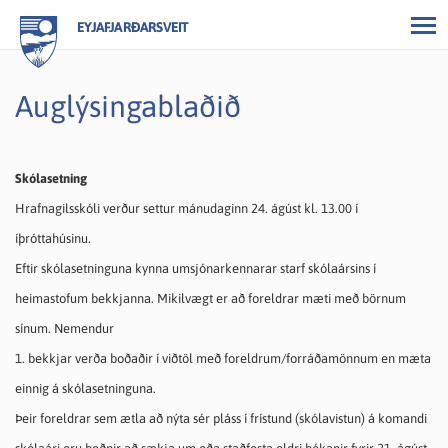
EYJAFJARÐARSVEIT
Auglýsingablaðið
Skólasetning
Hrafnagilsskóli verður settur mánudaginn 24. ágúst kl. 13.00 í
íþróttahúsinu.
Eftir skólasetninguna kynna umsjónarkennarar starf skólaársins í
heimastofum bekkjanna. Mikilvægt er að foreldrar mæti með börnum
sínum. Nemendur
1. bekkjar verða boðaðir í viðtöl með foreldrum/forráðamönnum en mæta
einnig á skólasetninguna.
Þeir foreldrar sem ætla að nýta sér pláss í frístund (skólavistun) á komandi