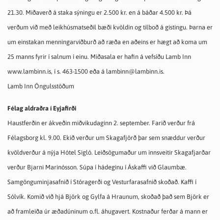
21.30. Miðaverð á staka sýningu er 2.500 kr. en á báðar 4.500 kr. Þá
verðum við með leikhúsmatseðil bæði kvöldin og tilboð á gistingu. Þarna er
um einstakan menningarviðburð að ræða en aðeins er hægt að koma um
25 manns fyrir í salnum í einu. Miðasala er hafin á vefsíðu Lamb Inn
www.lambinn.is, í s. 463-1500 eða á lambinn@lambinn.is.
Lamb Inn Öngulsstöðum
Félag aldraðra í Eyjafirði
Haustferðin er ákveðin miðvikudaginn 2. september. Farið verður frá
Félagsborg
kl. 9.00. Ekið verður um Skagafjörð þar sem snæddur verður
kvöldverður á nýja Hótel Sigló. Leiðsögumaður um innsveitir Skagafjarðar
verður Bjarni Marinósson. Súpa í hádeginu í Áskaffi við Glaumbæ.
Samgönguminjasafnið í Stóragerði og Vesturfarasafnið skoðað. Kaffi í
Sólvík. Komið við hjá Björk og Gylfa á Hraunum, skoðað það sem Björk er
að framleiða úr æðadúninum o.fl. áhugavert. Kostnaður ferðar á mann er