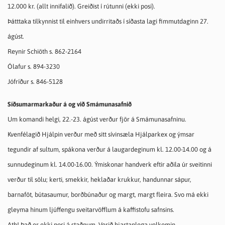
12.000 kr. (allt innifalið). Greiðist í rútunni (ekki posi).
Þátttaka tilkynnist til einhvers undirritaðs í síðasta lagi fimmutdaginn 27.
ágúst.
Reynir Schiöth s. 862-2164
Ólafur s. 894-3230
Jófríður s. 846-5128
Síðsumarmarkaður á og við Smámunasafnið
Um komandi helgi, 22.-23. ágúst verður fjör á Smámunasafninu.
Kvenfélagið Hjálpin verður með sitt sívinsæla Hjálparkex og ýmsar
tegundir af sultum, spákona verður á laugardeginum kl. 12.00-14.00 og á
sunnudeginum kl. 14.00-16.00. Ýmiskonar handverk eftir aðila úr sveitinni
verður til sölu; kerti, smekkir, heklaðar krukkur, handunnar sápur,
barnaföt, bútasaumur, borðbúnaður og margt, margt fleira. Svo má ekki
gleyma hinum ljúffengu sveitarvöfflum á kaffistofu safnsins.
Ath! Það er ekki posi á staðnum. Verið hjartanlega velkomin.