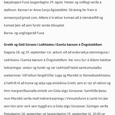
bæjakeppni Funa laugardaginn 29. ágúst. Hestar og reiðtygi verða á
staðnum. Kennari er Anna Sonja Ágústsdóttir. Skráning fer fram á
annasonja@gmail.com. Aðeins 6 krakkar komast að á námskeiðið og
komast þeir að sem fyrstir senda tölvupóst.
Barna- og unglingaráð Funa
Grettir og Gísli Súrsson í Leikhúsinu í Gamla bænum á Öngulsstöðum
Dagana 18. og 19. september n.k. ætlum við að endurvekja stemninguna í
Leikhúsinu í Gamla bænum á Öngulsstöðum. Þar voru fyrr á öldum haldnar
leiksýningar, veislur og fundir og var Leikhúsið helsti samkomustaður
sveitarinnar. Við höfum fengið Elfar Loga og Marsibil úr Kómedíuleikhúsinu
á Ísafirði til að koma og setja upp einleikina Gretti, sem er nýr af nálinni og
hinn margverðlaunaða einleik um Gísla sögu Súrssonar. Samhliða þessu
mun Marsibil verða með málverkasýningu í Vinnustofunni á Lamb Inn þar
sem hún sýnir verk sem byggð eru á Gísla sögu Súrssonar. Sýningar verða
föstudaginn 18. september og laugardaginn 19. september kl. 20.00 og