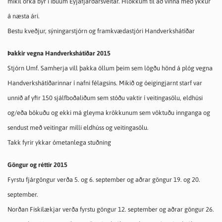
mikil orka býr í íbúum Eyjafjarðarsveitar. Hlökkum til að vinna með ykkur
á næsta ári.
Bestu kveðjur, sýningarstjórn og framkvædastjóri Handverkshátíðar
Þakkir vegna Handverkshátíðar 2015
Stjórn Umf. Samherja vill þakka öllum þeim sem lögðu hönd á plóg vegna
Handverkshátíðarinnar í nafni félagsins. Mikið og óeigingjarnt starf var
unnið af yfir 150 sjálfboðaliðum sem stóðu vaktir í veitingasölu, eldhúsi
og/eða bökuðu og ekki má gleyma krökkunum sem vöktuðu innganga og
sendust með veitingar milli eldhúss og veitingasölu.
Takk fyrir ykkar ómetanlega stuðning
Göngur og réttir 2015
Fyrstu fjárgöngur verða 5. og 6. september og aðrar göngur 19. og 20.
september.
Norðan Fiskilækjar verða fyrstu göngur 12. september og aðrar göngur
26.