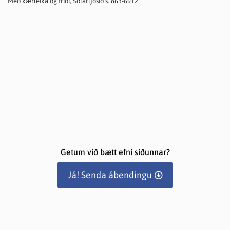
Með kærleika og friði, Sólarljósið s. 863-6912
Getum við bætt efni síðunnar?
Já! Senda ábendingu