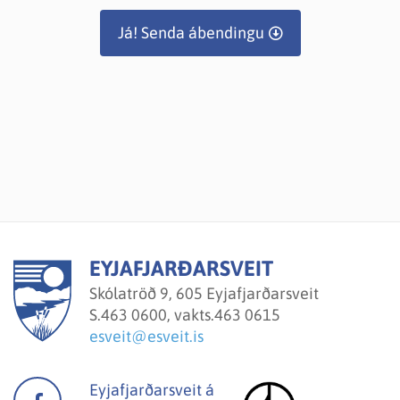
Já! Senda ábendingu
EYJAFJARÐARSVEIT
Skólatröð 9, 605 Eyjafjarðarsveit
S.
463 0600, vakts.463 0615
esveit@esveit.is
Eyjafjarðarsveit á