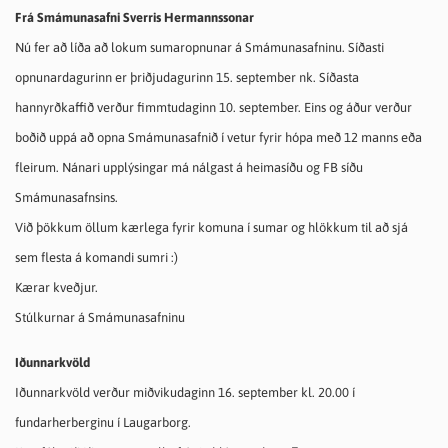
Frá Smámunasafni Sverris Hermannssonar
Nú fer að líða að lokum sumaropnunar á Smámunasafninu. Síðasti
opnunardagurinn er þriðjudagurinn 15. september nk. Síðasta
hannyrðkaffið verður fimmtudaginn 10. september. Eins og áður verður
boðið uppá að opna Smámunasafnið í vetur fyrir hópa með 12 manns eða
fleirum. Nánari upplýsingar má nálgast á heimasíðu og FB síðu
Smámunasafnsins.
Við þökkum öllum kærlega fyrir komuna í sumar og hlökkum til að sjá
sem flesta á komandi sumri :)
Kærar kveðjur.
Stúlkurnar á Smámunasafninu
Iðunnarkvöld
Iðunnarkvöld verður miðvikudaginn 16. september kl. 20.00 í
fundarherberginu í Laugarborg.