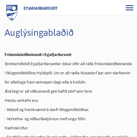
EYJAFJARÐARSVEIT
Auglýsingablaðið
Frístundaleiðbeinandi í Eyjafjarðarsveit
Íþróttamiðstöð Eyjafjarðarsveitar óskar eftir að ráða frístundaleiðbeinanda
í félagsmiðstöðina Hyldýpið. Um er að ræða hlutastarf þar sem starfsemin
fer aðallega fram seinnipart dags eða á kvöldin.
Æskilegt er að viðkomandi geti hafið störf sem fyrst.
Helstu verkefni eru:
• Aðstoð og framkvæmd á starfi félagsmiðstöðvar.
• Verkefna- og viðburðastjórnun með ungu fólki.
Hæfniskröfur: