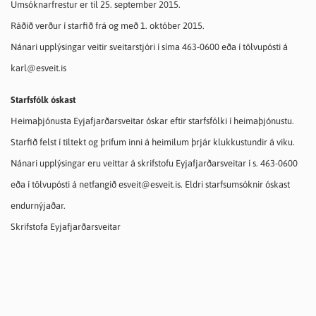
Umsóknarfrestur er til 25. september 2015.
Ráðið verður í starfið frá og með 1. október 2015.
Nánari upplýsingar veitir sveitarstjóri í síma 463-0600 eða í tölvupósti á
karl@esveit.is
Starfsfólk óskast
Heimaþjónusta Eyjafjarðarsveitar óskar eftir starfsfólki í heimaþjónustu.
Starfið felst í tiltekt og þrifum inni á heimilum þrjár klukkustundir á viku.
Nánari upplýsingar eru veittar á skrifstofu Eyjafjarðarsveitar í s. 463-0600
eða í tölvupósti á netfangið esveit@esveit.is. Eldri starfsumsóknir óskast
endurnýjaðar.
Skrifstofa Eyjafjarðarsveitar