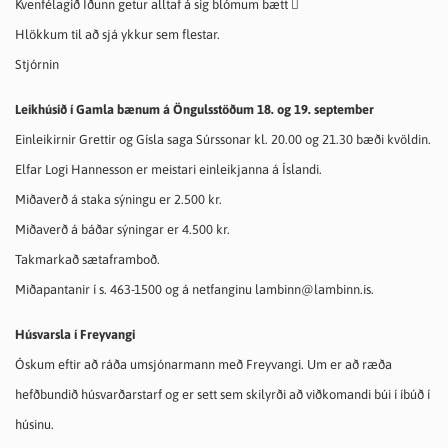
Kvenfélagið Iðunn getur alltaf á sig blómum bætt 
Hlökkum til að sjá ykkur sem flestar.
Stjórnin
Leikhúsið í Gamla bænum á Öngulsstöðum 18. og 19. september
Einleikirnir Grettir og Gísla saga Súrssonar kl. 20.00 og 21.30 bæði kvöldin.
Elfar Logi Hannesson er meistari einleikjanna á Íslandi.
Miðaverð á staka sýningu er 2.500 kr.
Miðaverð á báðar sýningar er 4.500 kr.
Takmarkað sætaframboð.
Miðapantanir í s. 463-1500 og á netfanginu lambinn@lambinn.is.
Húsvarsla í Freyvangi
Óskum eftir að ráða umsjónarmann með Freyvangi. Um er að ræða
hefðbundið húsvarðarstarf og er sett sem skilyrði að viðkomandi búi í íbúð í
húsinu.