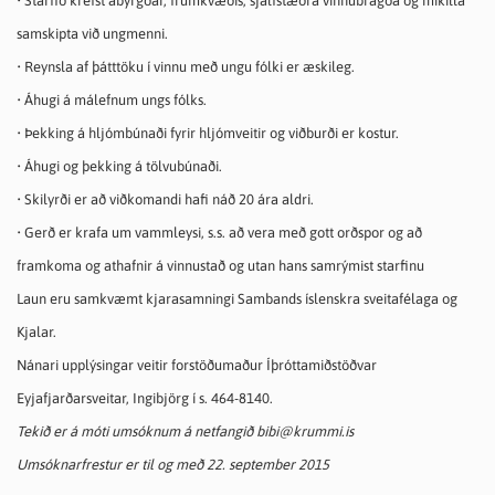
• Starfið krefst ábyrgðar, frumkvæðis, sjálfstæðra vinnubragða og mikilla
samskipta við ungmenni.
• Reynsla af þátttöku í vinnu með ungu fólki er æskileg.
• Áhugi á málefnum ungs fólks.
• Þekking á hljómbúnaði fyrir hljómveitir og viðburði er kostur.
• Áhugi og þekking á tölvubúnaði.
• Skilyrði er að viðkomandi hafi náð 20 ára aldri.
• Gerð er krafa um vammleysi, s.s. að vera með gott orðspor og að
framkoma og athafnir á vinnustað og utan hans samrýmist starfinu
Laun eru samkvæmt kjarasamningi Sambands íslenskra sveitafélaga og
Kjalar.
Nánari upplýsingar veitir forstöðumaður Íþróttamiðstöðvar
Eyjafjarðarsveitar, Ingibjörg í s. 464-8140.
Tekið er á móti umsóknum á netfangið bibi@krummi.is
Umsóknarfrestur er til og með 22. september 2015