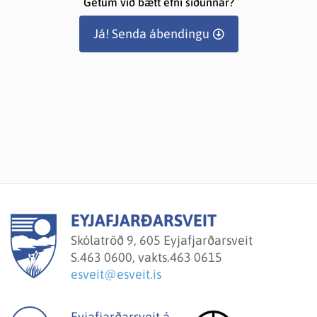
Getum við bætt efni síðunnar?
Já! Senda ábendingu
EYJAFJARÐARSVEIT
Skólatröð 9, 605 Eyjafjarðarsveit
S.
463 0600, vakts.463 0615
esveit@esveit.is
Eyjafjarðarsveit á