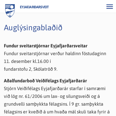
EYJAFJARÐARSVEIT
Auglýsingablaðið
Fundur sveitarstjórnar Eyjafjarðarsveitar
Fundur sveitarstjórnar verður haldinn föstudaginn
11. desember kl.16.00 í
fundarstofu 2, Skólatröð 9.
Aðalfundarboð Veiðifélags Eyjafjarðarár
Stjórn Veiðifélags Eyjafjarðarár starfar í samræmi
við lög nr. 61/2006 um lax- og silungsveiði og á
grundvelli samþykkta félagsins. Í 9 gr. samþykkta
félagsins er kveðið á um hvaða mál skuli taka fyrir á