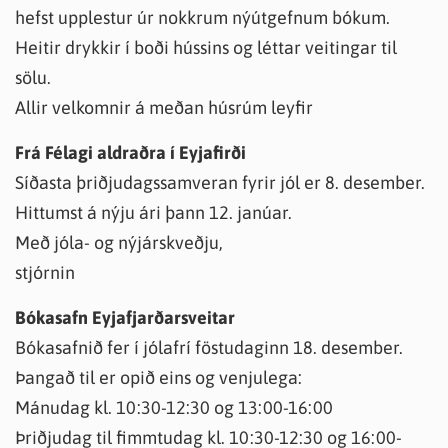
hefst upplestur úr nokkrum nýútgefnum bókum.
Heitir drykkir í boði hússins og léttar veitingar til
sölu.
Allir velkomnir á meðan húsrúm leyfir
Frá Félagi aldraðra í Eyjafirði
Síðasta þriðjudagssamveran fyrir jól er 8. desember.
Hittumst á nýju ári þann 12. janúar.
Með jóla- og nýjárskveðju,
stjórnin
Bókasafn Eyjafjarðarsveitar
Bókasafnið fer í jólafrí föstudaginn 18. desember.
Þangað til er opið eins og venjulega:
Mánudag kl. 10:30-12:30 og 13:00-16:00
Þriðjudag til fimmtudag kl. 10:30-12:30 og 16:00-