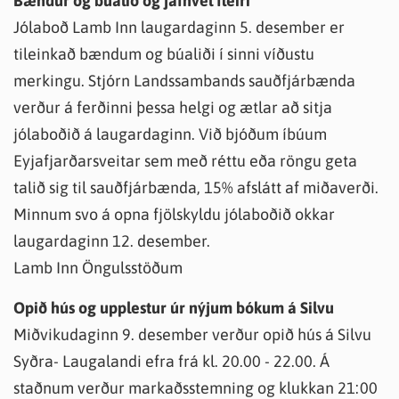
Bændur og búalið og jafnvel fleiri
Jólaboð Lamb Inn laugardaginn 5. desember er
tileinkað bændum og búaliði í sinni víðustu
merkingu. Stjórn Landssambands sauðfjárbænda
verður á ferðinni þessa helgi og ætlar að sitja
jólaboðið á laugardaginn. Við bjóðum íbúum
Eyjafjarðarsveitar sem með réttu eða röngu geta
talið sig til sauðfjárbænda, 15% afslátt af miðaverði.
Minnum svo á opna fjölskyldu jólaboðið okkar
laugardaginn 12. desember.
Lamb Inn Öngulsstöðum
Opið hús og upplestur úr nýjum bókum á Silvu
Miðvikudaginn 9. desember verður opið hús á Silvu
Syðra- Laugalandi efra frá kl. 20.00 - 22.00. Á
staðnum verður markaðsstemning og klukkan 21:00