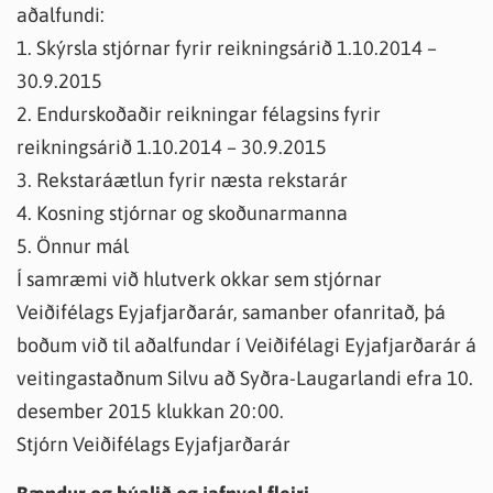
aðalfundi:
1. Skýrsla stjórnar fyrir reikningsárið 1.10.2014 –
30.9.2015
2. Endurskoðaðir reikningar félagsins fyrir
reikningsárið 1.10.2014 – 30.9.2015
3. Rekstaráætlun fyrir næsta rekstarár
4. Kosning stjórnar og skoðunarmanna
5. Önnur mál
Í samræmi við hlutverk okkar sem stjórnar
Veiðifélags Eyjafjarðarár, samanber ofanritað, þá
boðum við til aðalfundar í Veiðifélagi Eyjafjarðarár á
veitingastaðnum Silvu að Syðra-Laugarlandi efra 10.
desember 2015 klukkan 20:00.
Stjórn Veiðifélags Eyjafjarðarár