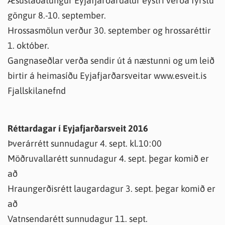
Æsustaðatungur Eyjafjarðardalur eystri verða fyrstu
göngur 8.-10. september.
Hrossasmölun verður 30. september og hrossaréttir
1. október.
Gangnaseðlar verða sendir út á næstunni og um leið
birtir á heimasíðu Eyjafjarðarsveitar www.esveit.is
Fjallskilanefnd
Réttardagar í Eyjafjarðarsveit 2016
Þverárrétt sunnudagur 4. sept. kl.10:00
Möðruvallarétt sunnudagur 4. sept. þegar komið er
að
Hraungerðisrétt laugardagur 3. sept. þegar komið er
að
Vatnsendarétt sunnudagur 11. sept.