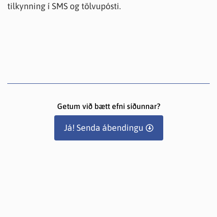
tilkynning í SMS og tölvupósti.
Getum við bætt efni síðunnar?
Já! Senda ábendingu