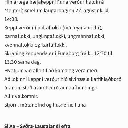
Hin árlega bæjakeppni Funa verður haldin á
Melgerðismelum laugardaginn 27. ágúst nk. kl.
14:00.
Keppt verður í pollaflokki (má teyma undir),
barnaflokki, unglingaflokki, ungmennaflokki,
kvennaflokki og karlaflokki.
Skráning keppenda er í Funaborg frá kl. 12:30 til
13:30 sama dag.
Hvetjum við alla til að koma og vera með.
Að lokinni keppni verður hið sívinsæla kaffihlaðborð
á sínum stað ásamt verðlaunaafhendingu.
Allir velkomnir.
Stjórn, mótanefnd og húsnefnd Funa
Silva – Syðra-Laugalandi efra