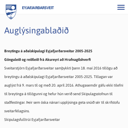
EYJAFJARÐARSVEIT
Auglýsingablaðið
Breytingu á aðalskipulagi Eyjafjarðarsveitar 2005-2025
Gönguleið og reiðleið frá Akureyri að Hrafnagilshverfi
Sveitarstjórn Eyjafjarðarsveitar samþykkti þann 18. maí 2016 tillögu að
breytingu á aðalskipulagi Eyjafjarðarsveitar 2005-2025. Tillagan var
auglýst frá 9. mars til og með 20. apríl 2016. Athugasemdir gáfu ekki tilefni
til breytinga á tillögunni og hefur hún verið send Skipulagsstofnun til
staðfestingar. Þeir sem óska nánari upplýsinga geta snúið sér til skrifstofu
sveitarfélagsins.
Skipulagsfulltrúi Eyjafjarðarsveitar