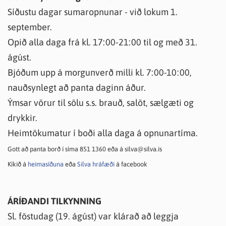
Síðustu dagar sumaropnunar - við lokum 1.
september.
Opið alla daga frá kl. 17:00-21:00 til og með 31.
ágúst.
Bjóðum upp á morgunverð milli kl. 7:00-10:00,
nauðsynlegt að panta daginn áður.
Ýmsar vörur til sölu s.s. brauð, salöt, sælgæti og
drykkir.
Heimtökumatur í boði alla daga á opnunartíma.
Gott að panta borð í síma 851 1360 eða á silva@silva.is
Kíkið á
heimasíðuna
eða
Silva hráfæði
á facebook
ÁRÍÐANDI TILKYNNING
Sl. föstudag (19. ágúst) var klárað að leggja