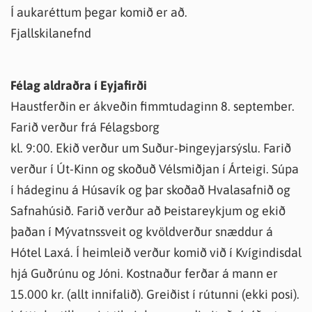
Í aukaréttum þegar komið er að.
Fjallskilanefnd
Félag aldraðra í Eyjafirði
Haustferðin er ákveðin fimmtudaginn 8. september.
Farið verður frá Félagsborg
kl. 9:00. Ekið verður um Suður-Þingeyjarsýslu. Farið
verður í Út-Kinn og skoðuð Vélsmiðjan í Árteigi. Súpa
í hádeginu á Húsavík og þar skoðað Hvalasafnið og
Safnahúsið. Farið verður að Þeistareykjum og ekið
þaðan í Mývatnssveit og kvöldverður snæddur á
Hótel Laxá. Í heimleið verður komið við í Kvígindisdal
hjá Guðrúnu og Jóni. Kostnaður ferðar á mann er
15.000 kr. (allt innifalið). Greiðist í rútunni (ekki posi).