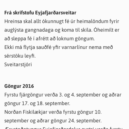
Frá skrifstofu Eyjafjarðarsveitar
Hreinsa skal allt ókunnugt fé úr heimalöndum fyrir
auglýsta gangnadaga og koma til skila. Óheimilt er
að sleppa fé í afrétt að loknum göngum.
Ekki má flytja sauðfé yfir varnarlínur nema með
sérstöku leyfi.
Sveitarstjóri
Göngur 2016
Fyrstu fjárgöngur verða 3. og 4. september og aðrar
göngur 17. og 18. september.
Norðan Fiskilækjar verða fyrstu göngur 10.
september og aðrar göngur 24. september.