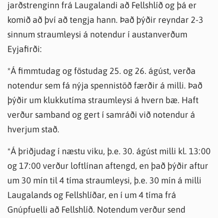
jarðstrenginn frá Laugalandi að Fellshlíð og þá er
komið að því að tengja hann. Það þýðir reyndar 2-3
sinnum straumleysi á notendur í austanverðum
Eyjafirði:
*Á fimmtudag og föstudag 25. og 26. ágúst, verða
notendur sem fá nýja spennistöð færðir á milli. Það
þýðir um klukkutíma straumleysi á hvern bæ. Haft
verður samband og gert í samráði við notendur á
hverjum stað.
*Á þriðjudag í næstu viku, þ.e. 30. ágúst milli kl. 13:00
og 17:00 verður loftlínan aftengd, en það þýðir aftur
um 30 mín til 4 tíma straumleysi, þ.e. 30 mín á milli
Laugalands og Fellshlíðar, en í um 4 tíma frá
Gnúpfuelli að Fellshlíð. Notendum verður send