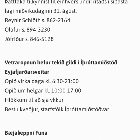
Þátttaka tilkynnist til einhvers undirritaðs í síðasta
lagi miðvikudaginn 31. ágúst.
Reynir Schiöth s. 862-2164
Ólafur s. 894-3230
Jófríður s. 846-5128
Vetraropnun hefur tekið gildi í Íþróttamiðstöð
Eyjafjarðarsveitar
Opið virka daga kl. 6:30-21:00
Opið um helgar kl. 10:00-17:00
Hlökkum til að sjá ykkur.
Bestu kveðjur, starfsfólk Íþróttamiðstöðvar
Bæjakeppni Funa