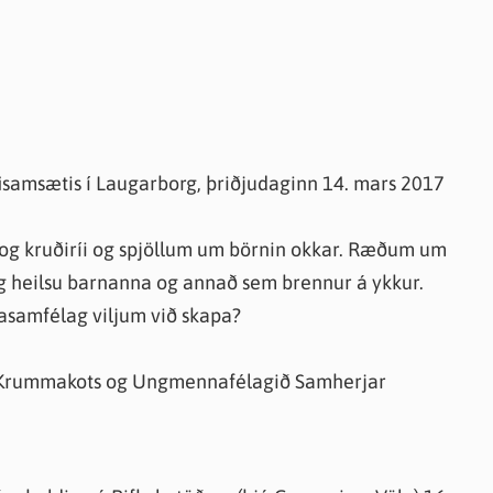
knir
 útgefið efni
isamsætis í Laugarborg, þriðjudaginn 14. mars 2017
og kruðiríi og spjöllum um börnin okkar. Ræðum um
g heilsu barnanna og annað sem brennur á ykkur.
asamfélag viljum við skapa?
ag Krummakots og Ungmennafélagið Samherjar