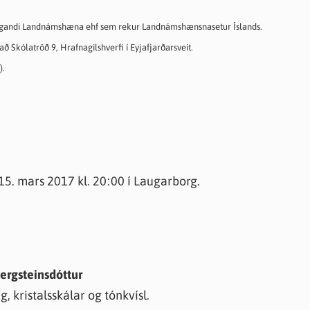
eigandi Landnámshæna ehf sem rekur Landnámshænsnasetur Íslands.
að Skólatröð 9, Hrafnagilshverfi í Eyjafjarðarsveit.
).
5. mars 2017 kl. 20:00 í Laugarborg.
Bergsteinsdóttur
 kristalsskálar og tónkvísl.