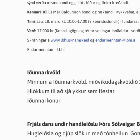
sýnd verða mismunandi egg, ílát , fóður og fleira fræðandi.
Kennari:
Júlíus Már Baldursson bóndi og ræktandi í Þykkvabæ, 
Tími:
Lau. 18. mars, kl. 10:00-17:00 (9 kennslustundir) í fundarsal 
Verð:
17.000 kr (Kennslugögn og léttar veitingar innifaldar í verði
Skráningar á
www.lbhi.is/namskeid
og
endurmenntun@lbhi.is
Endurmenntun – LbhÍ
Iðunnarkvöld
Minnum á Iðunnarkvöld, miðvikudagskvöldið 1
Hlökkum til að sjá ykkur sem flestar.
Iðunnarkonur
Frjáls dans undir handleiðslu Þóru Sólveigar 
Hugleiðsla og djúp slökun með tónheilun. Gong,