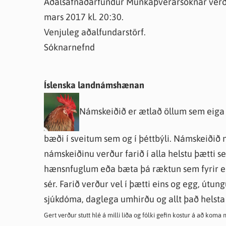
Aðalsafnaðarfundur Munkaþverársóknar verður
mars 2017 kl. 20:30.
Venjuleg aðalfundarstörf.
Sóknarnefnd
Íslenska landnámshænan
Námskeiðið er ætlað öllum sem eiga 
bæði í sveitum sem og í þéttbýli. Námskeiðið
námskeiðinu verður farið í alla helstu þætti s
hænsnfuglum eða bæta þá ræktun sem fyrir er
sér. Farið verður vel í þætti eins og egg, útun
sjúkdóma, daglega umhirðu og allt það helst
Gert verður stutt hlé á milli liða og fólki gefin kostur á að ko