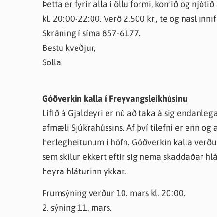
Þetta er fyrir alla í öllu formi, komið og njót
kl. 20:00-22:00. Verð 2.500 kr., te og nasl innif
Skráning í síma 857-6177.
Bestu kveðjur,
Solla
Góðverkin kalla í Freyvangsleikhúsinu
Lífið á Gjaldeyri er nú að taka á sig endanlega
afmæli Sjúkrahússins. Af því tilefni er enn og 
herlegheitunum í höfn. Góðverkin kalla verð
sem skilur ekkert eftir sig nema skaddaðar hlá
heyra hláturinn ykkar.
Frumsýning verður 10. mars kl. 20:00.
2. sýning 11. mars.