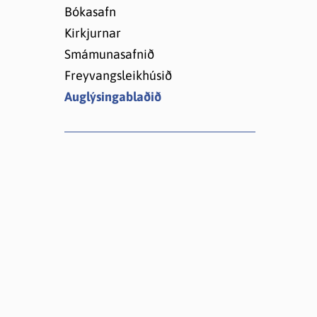
Lóðir í Hrafnagilshverfi
Bókasafn
Kirkjurnar
Smámunasafnið
Freyvangsleikhúsið
Auglýsingablaðið