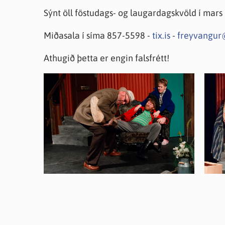
Sýnt öll föstudags- og laugardagskvöld í mars 
Miðasala í síma 857-5598 -
tix.is
-
freyvangur
Athugið þetta er engin falsfrétt!