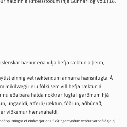
 haldinn á Rifkelsstöðum (hjá Gunnari og Völu) 16.
íslenskar hænur eða vilja hefja ræktun á þeim,
 nýtist einnig vel ræktendum annarra hænsnfugla. Á
em mikilvægir eru fólki sem vill hefja ræktun á
 nú eða bara halda nokkrar fugla í garðinum hjá
gun, ungaeldi, atferli/ræktun, fóðrun, aðbúnað,
a er viðkemur hænsnahaldi.
ma með spurningar ef einhverjar eru. Skýringamyndum verður varpað á tjald,