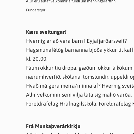
Allir eru alltaf velkomnir á fundi um menningararfinn.
Farsæld barna
Íþrótta- og tómstundastyrkur
Umsó
Fundarstjóri
Annað
Kæru sveitungar!
Hvernig er að vera barn í Eyjafjarðarsveit?
Hagsmunafélög barnanna bjóða ykkur til kaff
kl. 20:00.
Fáum okkur tíu dropa, gæðum okkur á kökum 
nærumhverfið, skólana, tómstundir, uppeldi o
Hvað má gera meira/minna af? Hvernig sveit
Allir velkomnir sem vilja láta sig málið varða.
Foreldrafélag Hrafnagilsskóla, Foreldrafél
Frá Munkaþverárkirkju