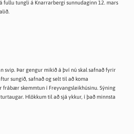
ið á fullu tungli á Knarrarbergi sunnudaginn 12. mars
alið.
n svip. Þar gengur mikið á því nú skal safnað fyrir
aftur sungið, safnað og selt til að koma
ur frábær skemmtun í Freyvangsleikhúsinu. Sýning
turtaugar. Hlökkum til að sjá ykkur, í það minnsta