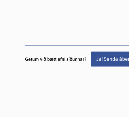
Já! Senda ábe
Getum við bætt efni síðunnar?