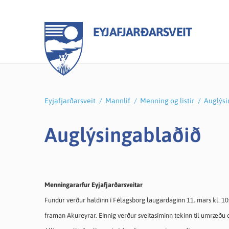
EYJAFJARÐARSVEIT
Eyjafjarðarsveit
/
Mannlíf
/
Menning og listir
/
Auglýsi
Stjórnkerfi
Málaflokkar
Íþróttir og útivist
Skjöl
Menn
Menni
Auglýsingablaðið
Sveitarstjórn
Atvinnumál
Heilsueflandi Eyjafjarðarsveit
Fund
Grunn
Menni
Sveitarstjóri
Félagsmál
Íþróttamiðstöð
Fjár
Leiks
Bóka
Nefndir og ráð
Heilbrigðiseftirlit
Sundlaug Eyjafjarðarsveitar
Ársre
Tónli
Kirkj
Menningararfur Eyjafjarðarsveitar
Fundagátt
Menningarmál
Göngu- og hjólaleiðir
Gjald
Féla
Smám
Fundur verður haldinn í Félagsborg laugardaginn 11. mars kl. 
Bókasafn Eyjafjarðarsveitar
Frisbígolf
Samþ
Vinnu
Freyv
framan Akureyrar. Einnig verður sveitasíminn tekinn til umræðu og f
Eldri borgarar
Aldísarlundur
Áben
Auglý