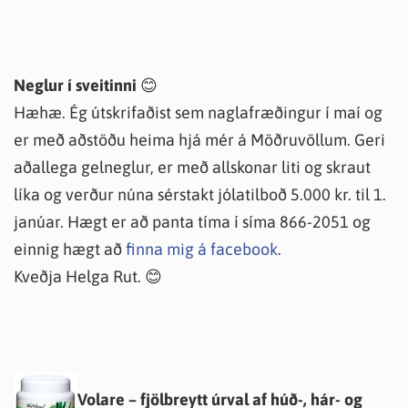
Neglur í sveitinni
😊
Hæhæ. Ég útskrifaðist sem naglafræðingur í maí og
er með aðstöðu heima hjá mér á Möðruvöllum. Geri
aðallega gelneglur, er með allskonar liti og skraut
líka og verður núna sérstakt jólatilboð 5.000 kr. til 1.
janúar. Hægt er að panta tíma í síma 866-2051 og
einnig hægt að
finna mig á facebook
.
Kveðja Helga Rut. 😊
Volare – fjölbreytt úrval af húð-, hár- og