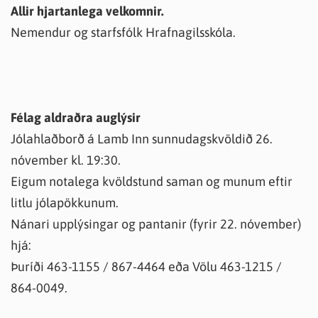
Allir hjartanlega velkomnir.
Nemendur og starfsfólk Hrafnagilsskóla.
Félag aldraðra auglýsir
Jólahlaðborð á Lamb Inn sunnudagskvöldið 26.
nóvember kl. 19:30.
Eigum notalega kvöldstund saman og munum eftir
litlu jólapökkunum.
Nánari upplýsingar og pantanir (fyrir 22. nóvember)
hjá:
Þuríði 463-1155 / 867-4464 eða Völu 463-1215 /
864-0049.