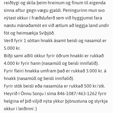
reiðtygi og skila þeim hreinum og fínum til eigenda
sinna aftur gegn vægu gjaldi. Peningurinn mun svo
nýtast okkur í fræðsluferð sem við hyggjumst fara
næstu mánaðamót en við ætlum að leggja land undir
fót og heimsækja Svíþjóð.
Verð fyrir 1 sóttan hnakk ásamt beisli og nasamúl er
5.000 kr.
Biðji sami aðili okkur fyrir öðrum hnakki er rukkað
4.000 kr fyrir hann (nasamúll og beisli innifalið).
Fyrir fleiri hnakka umfram það er rukkað 3.000 kr. á
hnakk (nasamúll og beisli innifalið).
Fyrir stök beisli eða nasamúla er rukkað 500 kr/stk.
Heyrið í Önnu Sonju í síma 846-1087/463-1262 fyrir
helgina ef þið viljið nýta ykkur þjónustuna og styrkja
okkur í leiðinni :)