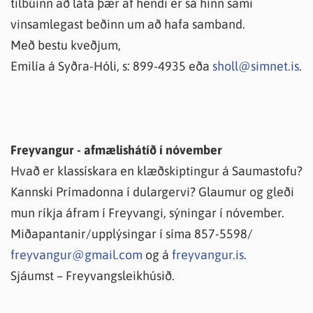
tilbúinn að láta þær af hendi er sá hinn sami
vinsamlegast beðinn um að hafa samband.
Með bestu kveðjum,
Emilía á Syðra-Hóli, s: 899-4935 eða
sholl@simnet.is
.
Freyvangur - afmælishátíð í nóvember
Hvað er klassískara en klæðskiptingur á Saumastofu?
Kannski Prímadonna í dulargervi? Glaumur og gleði
mun ríkja áfram í Freyvangi, sýningar í nóvember.
Miðapantanir/upplýsingar í síma 857-5598/
freyvangur@gmail.com
og á
freyvangur.is
.
Sjáumst – Freyvangsleikhúsið.