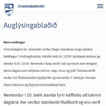
EYJAFJARÐARSVEIT
Auglýsingablaðið
Kæru sveitungar
Fimmtudaginn 16. nóvember verður Dagur íslenskrar tungu haldinn
hátíðlegur í Hrafnagilsskóla. Hátíðin hefst kl. 13:00 í íþróttasal skólans og
stendur til kl. 15:00. Nemendur flytja atriði í tali og tónum sem tengjast
þema dagsins sem að þessu sinni er rapp, rímur og ljóð. Tónlistaratriði
verður frá Tónlistarskóla Eyjafjarðar og nemendur 7. bekkjar minnast
Steins Steinarrs og flytja brot af kveðskap hans.
Nemendur í 10. bekk standa fyrir kaffisölu að lokinni
dagskrá. Þar verður standandi hlaðborð og eru verð