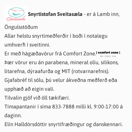
Snyrtistofan Sveitasæla
- er á Lamb inn,
Öngulsstöðum
Allar helstu snyrtimeðferðir í boði í notalegu
umhverfi í sveitinni.
Er með hágæðavörur frá Comfort Zone.
Þær vörur eru án parabena, mineral olíu, silikons,
litarefna, dýraafurða og MIT (rotvarnarefnis).
Gjafabréf til sölu, þú velur ákveðna meðferð eða
upphæð að eigin vali.
Tilvalin gjöf við öll tækifæri.
Tímapantanir í síma 833-7888 milli kl. 9:00-17:00 á
daginn.
Elín Halldórsdóttir snyrtifræðingur og danskennari.