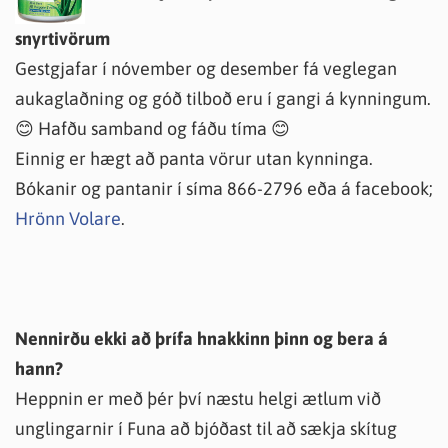
snyrtivörum
Gestgjafar í nóvember og desember fá veglegan
aukaglaðning og góð tilboð eru í gangi á kynningum.
😊 Hafðu samband og fáðu tíma 😊
Einnig er hægt að panta vörur utan kynninga.
Bókanir og pantanir í síma 866-2796 eða á facebook;
Hrönn Volare
.
Nennirðu ekki að þrífa hnakkinn þinn og bera á
hann?
Heppnin er með þér því næstu helgi ætlum við
unglingarnir í Funa að bjóðast til að sækja skítug