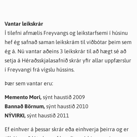
Vantar leikskrár
Í tilefni afmælis Freyvangs og leikstarfsemi í húsinu
hef ég safnað saman leikskrám til viðbótar þeim sem
ég á. Nú vantar aðeins 3 leikskrár til að hægt sé að
setja á Héraðsskjalasafnið skrár yfir allar uppfærslur
í Freyvangi frá vígslu hússins.
Þær sem vantar eru:
Memento Mori,
sýnt haustið 2009
Bannað Börnum,
sýnt haustið 2010
NÝVIRKI,
sýnt haustið 2011
Ef einhver á þessar skrár eða einhverja þeirra og er