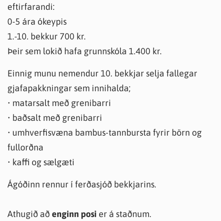
eftirfarandi:
0-5 ára ókeypis
1.-10. bekkur 700 kr.
Þeir sem lokið hafa grunnskóla 1.400 kr.
Einnig munu nemendur 10. bekkjar selja fallegar
gjafapakkningar sem innihalda;
• matarsalt með grenibarri
• baðsalt með grenibarri
• umhverfisvæna bambus-tannbursta fyrir börn og
fullorðna
• kaffi og sælgæti
Ágóðinn rennur í ferðasjóð bekkjarins.
Athugið að
enginn posi
er á staðnum.