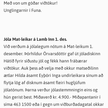
Með von um góðar viðtökur!
Unglingarnir í Funa.
Jóla Mat-leikar á Lamb Inn 1. des.
Við verðum á jólalegum nótum á Mat-leikum 1.
desember. Þórhildur Örvarsdóttir gaf út jóladiskinn
Hátíð fyrir síðustu jól og fékk hann frábærar
viðtökur. Auk þess að velja með okkur matseðilinn
ætlar Hilda ásamt Eyþóri Inga undirleikara sínum að
flytja lög af disknum ásamt fleiri hugljúfum
jólatónum. Þarna verður jólastemmningin eins og
hún gerist best. Miðaverð kr. 4.900.- Miðapantanir í
síma 463 1500 eða í gegn um viðburðadagatal okkar