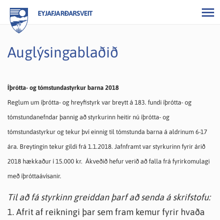
EYJAFJARÐARSVEIT
Auglýsingablaðið
Íþrótta- og tómstundastyrkur barna 2018
Reglum um íþrótta- og hreyfistyrk var breytt á 183. fundi íþrótta- og
tómstundanefndar þannig að styrkurinn heitir nú íþrótta- og
tómstundastyrkur og tekur því einnig til tómstunda barna á aldrinum 6-17
ára. Breytingin tekur gildi frá 1.1.2018. Jafnframt var styrkurinn fyrir árið
2018 hækkaður í 15.000 kr.
Ákveðið hefur verið að falla frá fyrirkomulagi
með íþróttaávísanir.
Til að fá styrkinn greiddan þarf að senda á skrifstofu:
1. Afrit af reikningi þar sem fram kemur fyrir hvaða