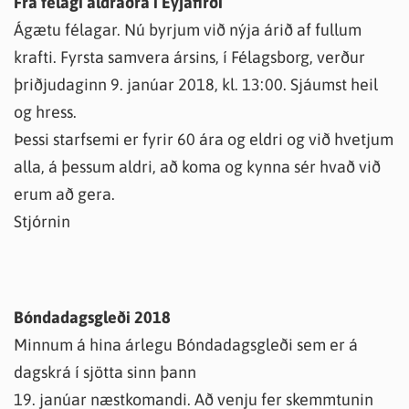
Frá félagi aldraðra í Eyjafirði
Ágætu félagar. Nú byrjum við nýja árið af fullum
krafti. Fyrsta samvera ársins, í Félagsborg, verður
þriðjudaginn 9. janúar 2018, kl. 13:00. Sjáumst heil
og hress.
Þessi starfsemi er fyrir 60 ára og eldri og við hvetjum
alla, á þessum aldri, að koma og kynna sér hvað við
erum að gera.
Stjórnin
Bóndadagsgleði 2018
Minnum á hina árlegu Bóndadagsgleði sem er á
dagskrá í sjötta sinn þann
19. janúar næstkomandi. Að venju fer skemmtunin