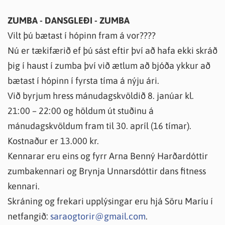
ZUMBA - DANSGLEÐI - ZUMBA
Vilt þú bætast í hópinn fram á vor????
Nú er tækifærið ef þú sást eftir því að hafa ekki skráð
þig í haust í zumba því við ætlum að bjóða ykkur að
bætast í hópinn í fyrsta tíma á nýju ári.
Við byrjum hress mánudagskvöldið 8. janúar kl.
21:00 – 22:00 og höldum út stuðinu á
mánudagskvöldum fram til 30. apríl (16 tímar).
Kostnaður er 13.000 kr.
Kennarar eru eins og fyrr Arna Benný Harðardóttir
zumbakennari og Brynja Unnarsdóttir dans fitness
kennari.
Skráning og frekari upplýsingar eru hjá Söru Maríu í
netfangið:
saraogtorir@gmail.com
.