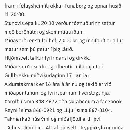
fram í félagsheimili okkar Funaborg og opnar húsið
kl. 20:00.
Stundvíslega kl. 20:30 verður fögnuðurinn settur
með borðhaldi og skemmtiatriðum.
Miðaverði er stillt í hóf, 7.000 kr. og innifalið er allur
matur sem þú getur í þig látið.
Hljómsveit leikur fyrir dansi og drykk.
Miðar verða seldir og afhentir milli mjalta í
Gullbrekku miðvikudaginn 17. janúar.
Aldurstakmark er 16 ára á árinu og tekið er við
miðapöntunum og fyrirspurnum hverslags hjá:
Þórólfi í síma 848-4672 eða skilaboðum á facebook,
Reyni í síma 866-0921 og Lilju í síma 867-8104.
Takmarkað húsrými og miðafjöldi eftir því.
- Allir velkomnir – Alltaf uppselt - tryggið ykkur miða