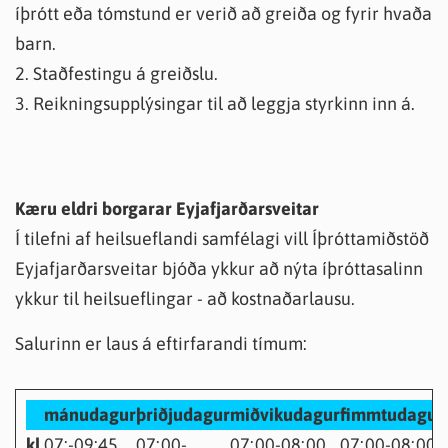
íþrótt eða tómstund er verið að greiða og fyrir hvaða
barn.
2. Staðfestingu á greiðslu.
3. Reikningsupplýsingar til að leggja styrkinn inn á.
Kæru eldri borgarar Eyjafjarðarsveitar
Í tilefni af heilsueflandi samfélagi vill Íþróttamiðstöð
Eyjafjarðarsveitar bjóða ykkur að nýta íþróttasalinn
ykkur til heilsueflingar - að kostnaðarlausu.
Salurinn er laus á eftirfarandi tímum:
mánudagur
þriðjudagur
miðvikudagur
fimmtudagur
kl.
07:-09:45
07:00-
07:00-08:00
07:00-08:00