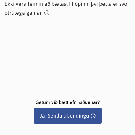
Ekki vera feimin að bætast í hópinn, því þetta er svo
ótrúlega gaman 🙂
Getum við bætt efni síðunnar?
Já! Senda ábendingu