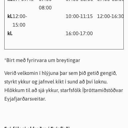
08:00
kl.
12:00-
10:00-11:15
12:00-16:30
15:00
kl.
16:00-17:00
*Birt með fyrirvara um breytingar
Verið velkomin í hlýjuna þar sem þið getið gengið,
styrkt ykkur og jafnvel kíkt í sund að því loknu.
Hlökkum til að sjá ykkur, starfsfólk Íþróttamiðstöðvar
Eyjafjarðarsveitar.