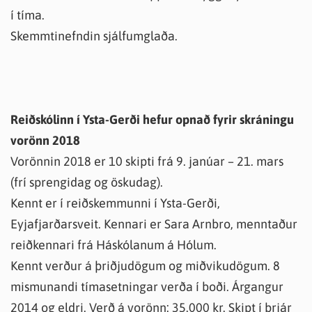
í tíma.
Skemmtinefndin sjálfumglaða.
Reiðskólinn í Ysta-Gerði hefur opnað fyrir skráningu
vorönn 2018
Vorönnin 2018 er 10 skipti frá 9. janúar – 21. mars
(frí sprengidag og öskudag).
Kennt er í reiðskemmunni í Ysta-Gerði,
Eyjafjarðarsveit. Kennari er Sara Arnbro, menntaður
reiðkennari frá Háskólanum á Hólum.
Kennt verður á þriðjudögum og miðvikudögum. 8
mismunandi tímasetningar verða í boði. Árgangur
2014 og eldri. Verð á vorönn: 35.000 kr. Skipt í þrjár