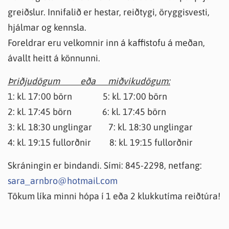
greiðslur. Innifalið er hestar, reiðtygi, öryggisvesti,
hjálmar og kennsla.
Foreldrar eru velkomnir inn á kaffistofu á meðan,
ávallt heitt á könnunni.
Þriðjudögum eða miðvikudögum:
1: kl. 17:00 börn 5: kl. 17:00 börn
2: kl. 17:45 börn 6: kl. 17:45 börn
3: kl. 18:30 unglingar 7: kl. 18:30 unglingar
4: kl. 19:15 fullorðnir 8: kl. 19:15 fullorðnir
Skráningin er bindandi. Sími: 845-2298, netfang:
sara_arnbro@hotmail.com
Tökum líka minni hópa í 1 eða 2 klukkutíma reiðtúra!