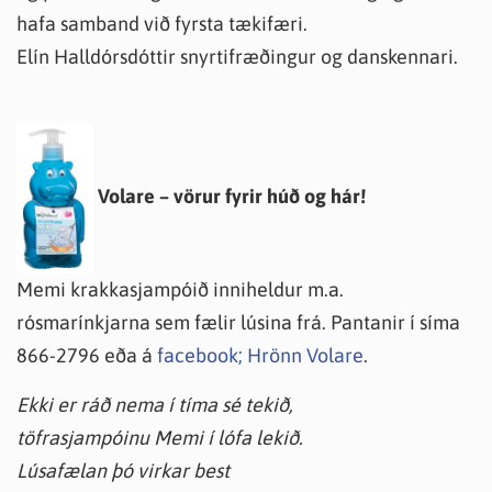
hafa samband við fyrsta tækifæri.
Elín Halldórsdóttir snyrtifræðingur og danskennari.
Volare – vörur fyrir húð og hár!
Memi krakkasjampóið inniheldur m.a.
rósmarínkjarna sem fælir lúsina frá. Pantanir í síma
866-2796 eða á
facebook; Hrönn Volare
.
Ekki er ráð nema í tíma sé tekið,
töfrasjampóinu Memi í lófa lekið.
Lúsafælan þó virkar best