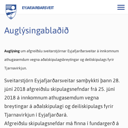
EYJAFJARÐARSVEIT
Auglýsingablaðið
Auglýsing
um afgreiðslu sveitarstjórnar Eyjafjarðarsveitar á innkomnum
athugasemdum vegna aðalskipulagsbreytingar og deiliskipulags fyrir
Tjarnavirkjun.
Sveitarstjórn Eyjafjarðarsveitar samþykkti þann 28.
júní 2018 afgreiðslu skipulagsnefndar frá 25. júní
2018 á innkomnum athugasemdum vegna
breytingar á aðalskipulagi og deiliskipulags fyrir
Tjarnavirkjun í Eyjafjarðará.
Afgreiðslu skipulagsnefdar má finna í fundargerð á