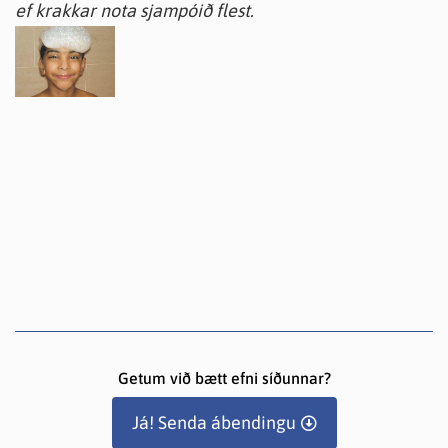
ef krakkar nota sjampóið flest.
Getum við bætt efni síðunnar?
Já! Senda ábendingu