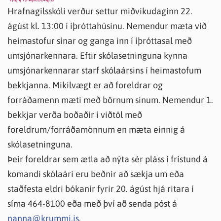
Hrafnagilsskóli verður settur miðvikudaginn 22.
ágúst kl. 13:00 í íþróttahúsinu. Nemendur mæta við
heimastofur sínar og ganga inn í íþróttasal með
umsjónarkennara. Eftir skólasetninguna kynna
umsjónarkennarar starf skólaársins í heimastofum
bekkjanna. Mikilvægt er að foreldrar og
forráðamenn mæti með börnum sínum. Nemendur 1.
bekkjar verða boðaðir í viðtöl með
foreldrum/forráðamönnum en mæta einnig á
skólasetninguna.
Þeir foreldrar sem ætla að nýta sér pláss í frístund á
komandi skólaári eru beðnir að sækja um eða
staðfesta eldri bókanir fyrir 20. ágúst hjá ritara í
síma 464-8100 eða með því að senda póst á
nanna@krummi.is
.