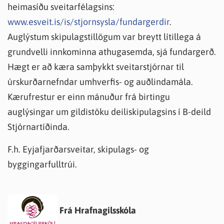
heimasíðu sveitarfélagsins:
www.esveit.is/is/stjornsysla/fundargerdir
.
Auglýstum skipulagstillögum var breytt lítillega á
grundvelli innkominna athugasemda, sjá fundargerð.
Hægt er að kæra samþykkt sveitarstjórnar til
úrskurðarnefndar umhverfis- og auðlindamála.
Kærufrestur er einn mánuður frá birtingu
auglýsingar um gildistöku deiliskipulagsins í B-deild
Stjórnartíðinda.
F.h. Eyjafjarðarsveitar, skipulags- og
byggingarfulltrúi.
Frá Hrafnagilsskóla