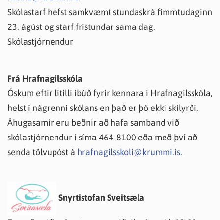
Skólastarf hefst samkvæmt stundaskrá fimmtudaginn
23. ágúst og starf frístundar sama dag.
Skólastjórnendur
Frá Hrafnagilsskóla
Óskum eftir lítilli íbúð fyrir kennara í Hrafnagilsskóla,
helst í nágrenni skólans en það er þó ekki skilyrði.
Áhugasamir eru beðnir að hafa samband við
skólastjórnendur í síma 464-8100 eða með því að
senda tölvupóst á
hrafnagilsskoli@krummi.is
.
Snyrtistofan Sveitsæla