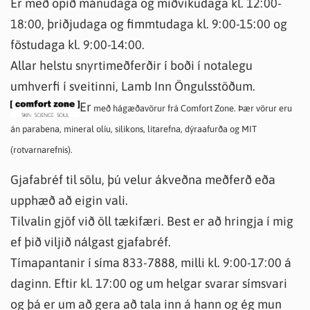
Er með opið mánudaga og miðvikudaga kl. 12:00-
18:00, þriðjudaga og fimmtudaga kl. 9:00-15:00 og
föstudaga kl. 9:00-14:00.
Allar helstu snyrtimeðferðir í boði í notalegu
umhverfi í sveitinni, Lamb Inn Öngulsstöðum.
Er
með hágæðavörur frá Comfort Zone. Þær vörur eru
án parabena, mineral olíu, silikons, litarefna, dýraafurða og MIT
(rotvarnarefnis).
Gjafabréf til sölu, þú velur ákveðna meðferð eða
upphæð að eigin vali.
Tilvalin gjöf við öll tækifæri. Best er að hringja í mig
ef þið viljið nálgast gjafabréf.
Tímapantanir í síma 833-7888, milli kl. 9:00-17:00 á
daginn. Eftir kl. 17:00 og um helgar svarar símsvari
og þá er um að gera að tala inn á hann og ég mun