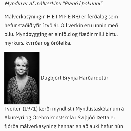
Myndin er af málverkinu "Píanó í þokunni".
Málverkasýningin H E I M F E R Ð er ferðalag sem
hefur staðið yfir í tvö ár. Öll verkin eru unnin með
olíu. Myndbygging er einföld og flæðir milli birtu,
myrkurs, kyrrðar og óróleika.
Dagbjört Brynja Harðardóttir
Tveiten (1971) lærði myndlist í Myndlistaskólanum á
Akureyri og Örebro konstskola í Svíþjóð. Þetta er
fjórða málverkasýning hennar en að auki hefur hún