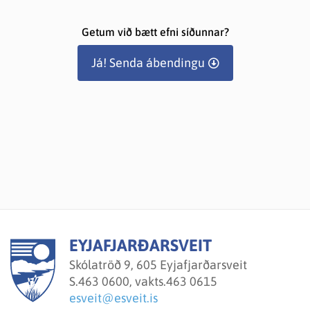
Getum við bætt efni síðunnar?
Já! Senda ábendingu
EYJAFJARÐARSVEIT
Skólatröð 9, 605 Eyjafjarðarsveit
S.
463 0600, vakts.463 0615
esveit@esveit.is