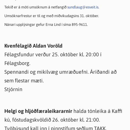
Tekið er á móti umsóknum á netfangið
sundlaug@esveit.is
.
Umsóknarfrestur er til og með miðvikudagsins 31. október.
Nánari upplýsingar gefur Erna Lind í síma 895-9611.
Kvenfélagið Aldan Voröld
Félagsfundur verður 25. október kl. 20:00 í
Félagsborg.
Spennandi og mikilvæg umræðuefni. Áríðandi að
sem flestar mæti.
Stjórnin
Helgi og hljóðfæraleikararnir
halda tónleika á Kaffi
kú, föstudagskvöldið 26. október kl. 21:00.
Tvöþúsund kall inn í pinnstífum seðlum TAKK.