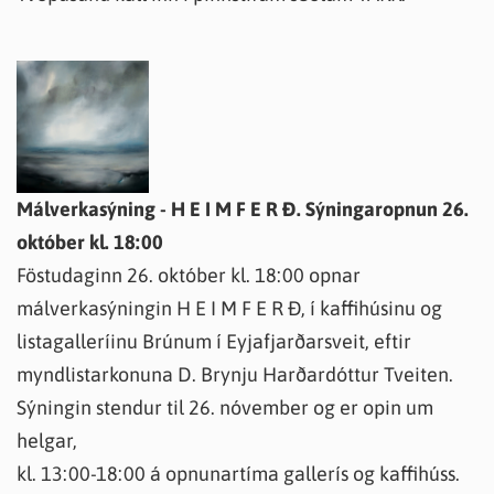
Málverkasýning - H E I M F E R Ð. Sýningaropnun 26.
október kl. 18:00
Föstudaginn 26. október kl. 18:00 opnar
málverkasýningin H E I M F E R Ð, í kaffihúsinu og
listagalleríinu Brúnum í Eyjafjarðarsveit, eftir
myndlistarkonuna D. Brynju Harðardóttur Tveiten.
Sýningin stendur til 26. nóvember og er opin um
helgar,
kl. 13:00-18:00 á opnunartíma gallerís og kaffihúss.