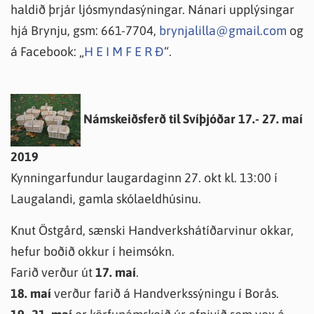
haldið þrjár ljósmyndasýningar. Nánari upplýsingar
hjá Brynju, gsm: 661-7704,
brynjalilla@gmail.com
og
á Facebook: „
H E I M F E R Ð
“.
Námskeiðsferð til Svíþjóðar 17.- 27. maí
2019
Kynningarfundur laugardaginn 27. okt kl. 13:00 í
Laugalandi, gamla skólaeldhúsinu.
Knut Östgård, sænski Handverkshátíðarvinur okkar,
hefur boðið okkur í heimsókn.
Farið verður út
17. maí
.
18. maí
verður farið á Handverkssýningu í Borås.