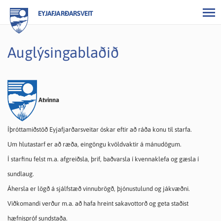
EYJAFJARÐARSVEIT
Auglýsingablaðið
Atvinna
Íþróttamiðstöð Eyjafjarðarsveitar óskar eftir að ráða konu til starfa.
Um hlutastarf er að ræða, eingöngu kvöldvaktir á mánudögum.
Í starfinu felst m.a. afgreiðsla, þrif, baðvarsla í kvennaklefa og gæsla í
sundlaug.
Áhersla er lögð á sjálfstæð vinnubrögð, þjónustulund og jákvæðni.
Viðkomandi verður m.a. að hafa hreint sakavottorð og geta staðist
hæfnispróf sundstaða.