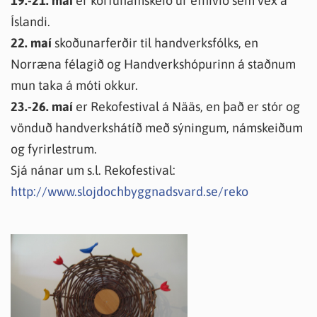
19.-21. maí
er körfunámskeið úr efnivið sem vex á
Íslandi.
22. maí
skoðunarferðir til handverksfólks, en
Norræna félagið og Handverkshópurinn á staðnum
mun taka á móti okkur.
23.-26. maí
er Rekofestival á Nääs, en það er stór og
vönduð handverkshátíð með sýningum, námskeiðum
og fyrirlestrum.
Sjá nánar um s.l. Rekofestival:
http://www.slojdochbyggnadsvard.se/reko