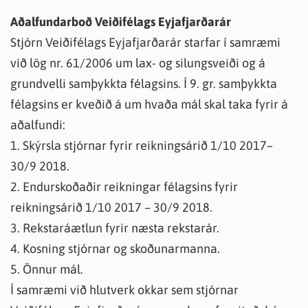
Aðalfundarboð Veiðifélags Eyjafjarðarár
Stjórn Veiðifélags Eyjafjarðarár starfar í samræmi
við lög nr. 61/2006 um lax- og silungsveiði og á
grundvelli samþykkta félagsins. Í 9. gr. samþykkta
félagsins er kveðið á um hvaða mál skal taka fyrir á
aðalfundi:
1. Skýrsla stjórnar fyrir reikningsárið 1/10 2017–
30/9 2018.
2. Endurskoðaðir reikningar félagsins fyrir
reikningsárið 1/10 2017 – 30/9 2018.
3. Rekstaráætlun fyrir næsta rekstarár.
4. Kosning stjórnar og skoðunarmanna.
5. Önnur mál.
Í samræmi við hlutverk okkar sem stjórnar