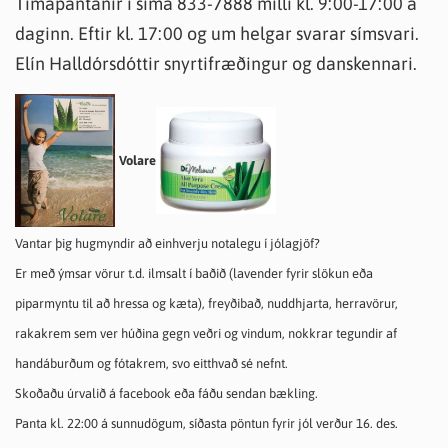
Tímapantanir í síma 833-7888 milli kl. 9:00-17:00 á
daginn. Eftir kl. 17:00 og um helgar svarar símsvari.
Elín Halldórsdóttir snyrtifræðingur og danskennari.
Volare
Vantar þig hugmyndir að einhverju notalegu í jólagjöf?
Er með ýmsar vörur t.d. ilmsalt í baðið (lavender fyrir slökun eða
piparmyntu til að hressa og kæta), freyðibað, nuddhjarta, herravörur,
rakakrem sem ver húðina gegn veðri og vindum, nokkrar tegundir af
handáburðum og fótakrem, svo eitthvað sé nefnt.
Skoðaðu úrvalið á facebook eða fáðu sendan bækling.
Panta kl. 22:00 á sunnudögum, síðasta pöntun fyrir jól verður 16. des.