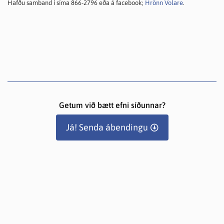
Hafðu samband í síma 866-2796 eða á facebook;
Hrönn Volare
.
Getum við bætt efni síðunnar?
Já! Senda ábendingu