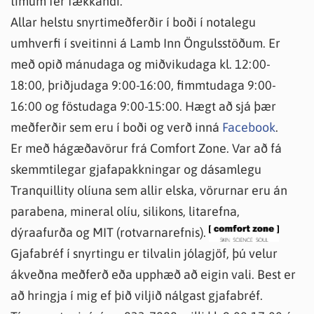
tímum fer fækkandi.
Allar helstu snyrtimeðferðir í boði í notalegu
umhverfi í sveitinni á Lamb Inn Öngulsstöðum. Er
með opið mánudaga og miðvikudaga kl. 12:00-
18:00, þriðjudaga 9:00-16:00, fimmtudaga 9:00-
16:00 og föstudaga 9:00-15:00. Hægt að sjá þær
meðferðir sem eru í boði og verð inná
Facebook
.
Er með hágæðavörur frá Comfort Zone. Var að fá
skemmtilegar gjafapakkningar og dásamlegu
Tranquillity olíuna sem allir elska, vörurnar eru án
parabena, mineral olíu, silikons, litarefna,
dýraafurða og MIT (rotvarnarefnis).
Gjafabréf í snyrtingu er tilvalin jólagjöf, þú velur
ákveðna meðferð eða upphæð að eigin vali. Best er
að hringja í mig ef þið viljið nálgast gjafabréf.