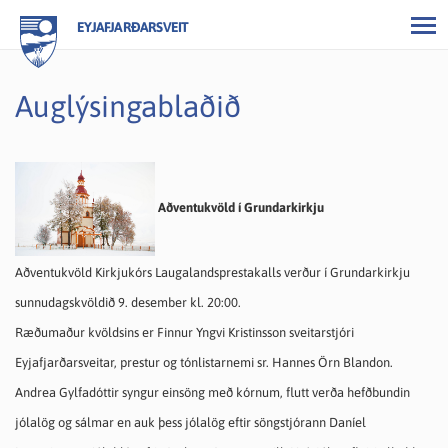
EYJAFJARÐARSVEIT
Auglýsingablaðið
Aðventukvöld í Grundarkirkju
Aðventukvöld Kirkjukórs Laugalandsprestakalls verður í Grundarkirkju
sunnudagskvöldið 9. desember kl. 20:00.
Ræðumaður kvöldsins er Finnur Yngvi Kristinsson sveitarstjóri
Eyjafjarðarsveitar, prestur og tónlistarnemi sr. Hannes Örn Blandon.
Andrea Gylfadóttir syngur einsöng með kórnum, flutt verða hefðbundin
jólalög og sálmar en auk þess jólalög eftir söngstjórann Daníel