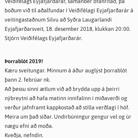
Veiðifélags Eyjafjarðarár, samanber ofanritað, þá
boðum við til aðalfundar í Veiðifélagi Eyjafjarðarár á
veitingastaðnum Silvu að Syðra Laugarlandi
Eyjafjarðarsveit, 18. desember 2018, klukkan 20:00.
Stjórn Veiðifélags Eyjafjarðarár.
Þorrablót 2019!
Kæru sveitungar. Minnum á áður auglýst þorrablót
þann 2. febrúar nk.
Að þessu sinni ætlum við að brydda upp á þeirri
nýbreytni að hafa matinn innifalinn í miðaverði og
verður jafnframt kappkostað að stilla verðlagi í hóf.
Meira um það síðar. Undirbúningur gengur vel og úr
nægu efni að moða.
Kveðja, nefndin.