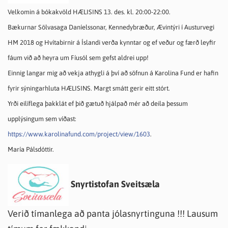
Velkomin á bókakvöld HÆLISINS 13. des. kl. 20:00-22:00.
Bækurnar Sölvasaga Daníelssonar, Kennedybræður, Ævintýri í Austurvegi
HM 2018 og Hvítabirnir á Íslandi verða kynntar og ef veður og færð leyfir
fáum við að heyra um Fíusól sem gefst aldrei upp!
Einnig langar mig að vekja athygli á því að söfnun á Karolina Fund er hafin
fyrir sýningarhluta HÆLISINS. Margt smátt gerir eitt stórt.
Yrði eilíflega þakklát ef þið gætuð hjálpað mér að deila þessum
upplýsingum sem víðast:
https://www.karolinafund.com/project/view/1603
.
María Pálsdóttir.
Snyrtistofan Sveitsæla
Verið tímanlega að panta jólasnyrtinguna !!! Lausum