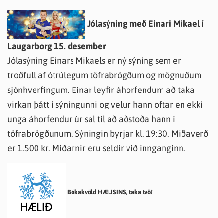
Jólasýning með Einari Mikael í
Laugarborg 15. desember
Jólasýning Einars Mikaels er ný sýning sem er
troðfull af ótrúlegum töfrabrögðum og mögnuðum
sjónhverfingum. Einar leyfir áhorfendum að taka
virkan þátt í sýningunni og velur hann oftar en ekki
unga áhorfendur úr sal til að aðstoða hann í
töfrabrögðunum. Sýningin byrjar kl. 19:30. Miðaverð
er 1.500 kr. Miðarnir eru seldir við innganginn.
Bókakvöld HÆLISINS, taka tvö!