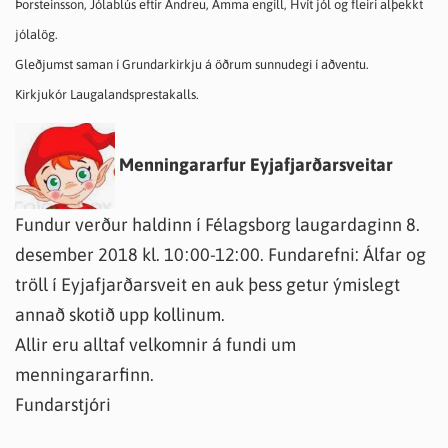
Þorsteinsson, Jólablús eftir Andreu, Amma engill, Hvít jól og fleiri alþekkt
jólalög.
Gleðjumst saman í Grundarkirkju á öðrum sunnudegi í aðventu.
Kirkjukór Laugalandsprestakalls.
Menningararfur Eyjafjarðarsveitar
Fundur verður haldinn í Félagsborg laugardaginn 8.
desember 2018 kl. 10:00-12:00. Fundarefni: Álfar og
tröll í Eyjafjarðarsveit en auk þess getur ýmislegt
annað skotið upp kollinum.
Allir eru alltaf velkomnir á fundi um
menningararfinn.
Fundarstjóri