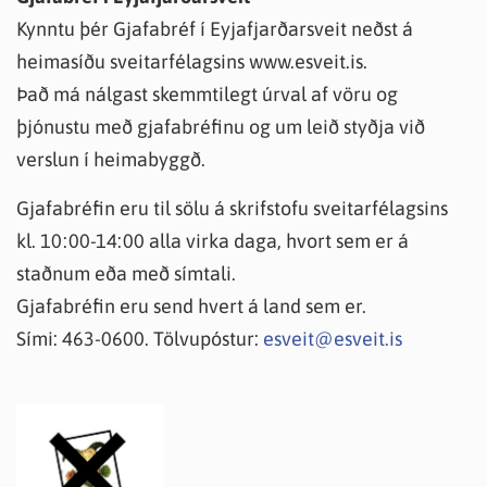
Kynntu þér Gjafabréf í Eyjafjarðarsveit neðst á
heimasíðu sveitarfélagsins www.esveit.is.
Það má nálgast skemmtilegt úrval af vöru og
þjónustu með gjafabréfinu og um leið styðja við
verslun í heimabyggð.
Gjafabréfin eru til sölu á skrifstofu sveitarfélagsins
kl. 10:00-14:00 alla virka daga, hvort sem er á
staðnum eða með símtali.
Gjafabréfin eru send hvert á land sem er.
Sími: 463-0600. Tölvupóstur:
esveit@esveit.is