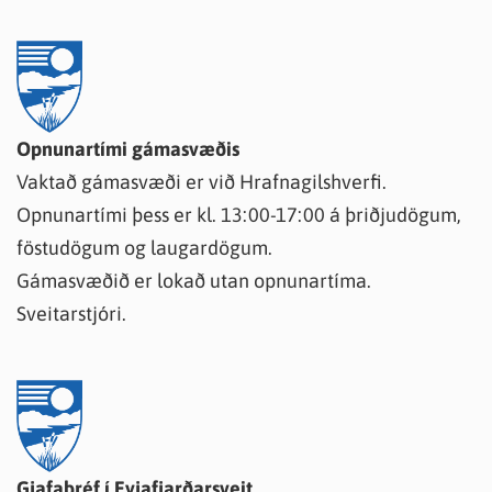
Opnunartími gámasvæðis
Vaktað gámasvæði er við Hrafnagilshverfi.
Opnunartími þess er kl. 13:00-17:00 á þriðjudögum,
föstudögum og laugardögum.
Gámasvæðið er lokað utan opnunartíma.
Sveitarstjóri.
Gjafabréf í Eyjafjarðarsveit