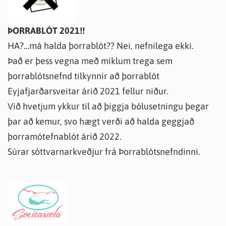
ÞORRABLÓT 2021!!
HA?…má halda þorrablót?? Nei, nefnilega ekki.
Það er þess vegna með miklum trega sem
þorrablótsnefnd tilkynnir að þorrablót
Eyjafjarðarsveitar árið 2021 fellur niður.
Við hvetjum ykkur til að þiggja bólusetningu þegar
þar að kemur, svo hægt verði að halda geggjað
þorramótefnablót árið 2022.
Súrar sóttvarnarkveðjur frá Þorrablótsnefndinni.