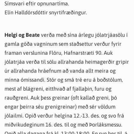
Símsvari eftir opnunartíma.
Elín Halldórsdóttir snyrtifræðingur.
Helgi og Beate
verða með sína árlegu jólatrjáasölu í
gamla góða vagninum sem staðsettur verður fyrir
framan verslunina Flóru, Hafnarstræti 90. Auk
jólatrjáa verða til sölu allrahanda heimagerðir gripir
úr allrahanda hráefnum að vanda allt meira og
minna ómissandi. Stór og smá tré eru á boðstólum,
mest af blágreni, eitthvað af fjallaþin, furu og
rauðgreni. Auk þess greinar (oft kallað greni, þó
engar þeirra séu grenigreinar) með sér völdum
jólailmi. Opið verður helgina 12.-13. des. og svo frá
miðvikudeginum 16. des. til og með Þorláksmessu.
Opið alla dagana frá kl. 13:00-18:00. En svo ber til, á