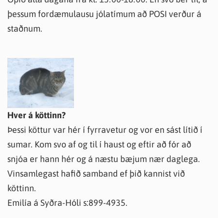
þessum fordæmulausu jólatímum að POSI verður á
staðnum.
Hver á köttinn?
Þessi köttur var hér í fyrravetur og vor en sást lítið í
sumar. Kom svo af og til í haust og eftir að fór að
snjóa er hann hér og á næstu bæjum nær daglega.
Vinsamlegast hafið samband ef þið kannist við
köttinn.
Emilía á Syðra-Hóli s:899-4935.