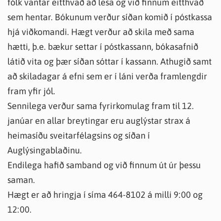
fólk vantar eitthvað að lesa og við finnum eitthvað
sem hentar. Bókunum verður síðan komið í póstkassa
hjá viðkomandi. Hægt verður að skila með sama
hætti, þ.e. bækur settar í póstkassann, bókasafnið
látið vita og þær síðan sóttar í kassann. Athugið samt
að skiladagar á efni sem er í láni verða framlengdir
fram yfir jól.
Sennilega verður sama fyrirkomulag fram til 12.
janúar en allar breytingar eru auglýstar strax á
heimasíðu sveitarfélagsins og síðan í
Auglýsingablaðinu.
Endilega hafið samband og við finnum út úr þessu
saman.
Hægt er að hringja í síma 464-8102 á milli 9:00 og
12:00.