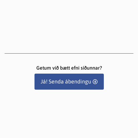
Getum við bætt efni síðunnar?
Já! Senda ábendingu