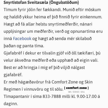
Snyrtistofan Sveitasæla (Öngulsstöðum)
Tímum fyrir jólin fer fækkandi. Munið eftir möskum
og haldið ykkur heima ef þið finnið fyrir einkennum.
Hægt að fá allar helstu snyrtimeðferðir, nánari
upplýsingar um meðferðir, verð og opnunartíma eru
inná
Facebook
og hægt að senda mér skilaboð
þaðan og panta tíma.
Gjafabréf í dekur er tilvalin gjöf við öll tækifæri, þú
velur ákveðna meðferð eða upphæð að eigin vali.
Best er að hringja í mig ef þið viljið nálgast
gjafabréf.
Er með hágæðavörur frá Comfort Zone og Skin
Regimen í vinnuvöru og til sölu.
Tímapantanir í síma 833-7888 milli kl. 9.00-17.00 á
daginn.