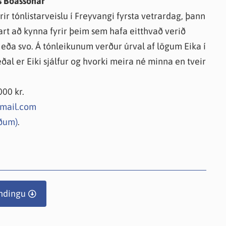
ks Bóassonar
ir tónlistarveislu í Freyvangi fyrsta vetrardag, þann
vart að kynna fyrir þeim sem hafa eitthvað verið
 eða svo. Á tónleikunum verður úrval af lögum Eika í
al er Eiki sjálfur og hvorki meira né minna en tveir
00 kr.
mail.com
rðum)
.
ndingu