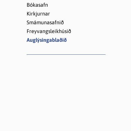
Lóðir í Hrafnagilshverfi
Bókasafn
Kirkjurnar
Smámunasafnið
Freyvangsleikhúsið
Auglýsingablaðið