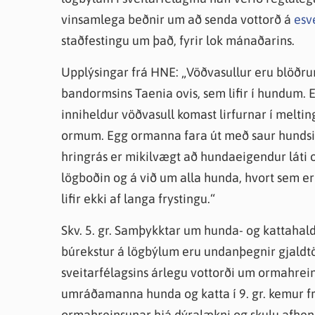
vinsamlega beðnir um að senda vottorð á
esv
staðfestingu um það, fyrir lok mánaðarins.
Upplýsingar frá HNE: „Vöðvasullur eru blöðrur
bandormsins Taenia ovis, sem lifir í hundum. 
inniheldur vöðvasull komast lirfurnar í melt
ormum. Egg ormanna fara út með saur hundsins
hringrás er mikilvægt að hundaeigendur láti
lögboðin og á við um alla hunda, hvort sem er í
lifir ekki af langa frystingu.“
Skv. 5. gr. Samþykktar um hunda- og kattahal
búrekstur á lögbýlum eru undanþegnir gjaldtök
sveitarfélagsins árlegu vottorði um ormahr
umráðamanna hunda og katta í 9. gr. kemur fra
ormahreinsunar hjá dýralækni og skulu afhen