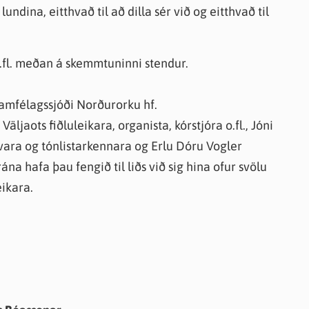
 lundina, eitthvað til að dilla sér við og eitthvað til
 o.fl. meðan á skemmtuninni stendur.
 samfélagssjóði Norðurorku hf.
ljaots fiðluleikara, organista, kórstjóra o.fl., Jóni
vara og tónlistarkennara og Erlu Dóru Vogler
na hafa þau fengið til liðs við sig hina ofur svölu
ikara.