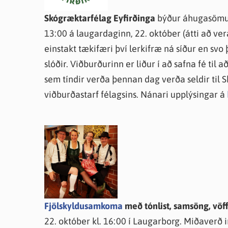
Skógræktarfélag Eyfirðinga
býður áhugasömum a
13:00 á laugardaginn, 22. október (átti að vera
einstakt tækifæri því lerkifræ ná síður en svo
slóðir. Viðburðurinn er liður í að safna fé til a
sem tíndir verða þennan dag verða seldir til S
viðburðastarf félagsins. Nánari upplýsingar á
Fjölskyldusamkoma
með tónlist, samsöng, vöf
22. október kl. 16:00 í Laugarborg. Miðaverð in