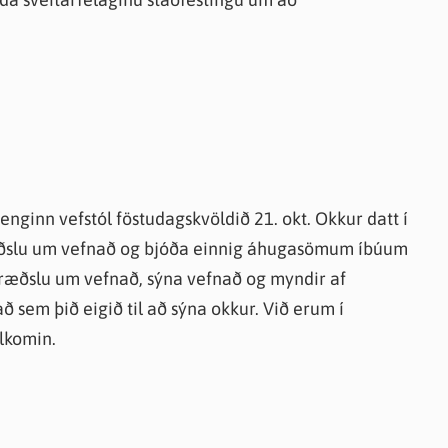
enginn vefstól föstudagskvöldið 21. okt. Okkur datt í
ræðslu um vefnað og bjóða einnig áhugasömum íbúum
fræðslu um vefnað, sýna vefnað og myndir af
sem þið eigið til að sýna okkur. Við erum í
elkomin.