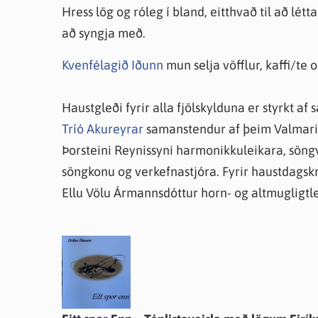
Hress lög og róleg í bland, eitthvað til að létta
að syngja með.
Kvenfélagið Iðunn
mun selja vöfflur, kaffi/te
Haustgleði fyrir alla fjölskylduna er styrkt af
Tríó Akureyrar
samanstendur af þeim Valmari Vä
Þorsteini Reynissyni harmonikkuleikara, söng
söngkonu og verkefnastjóra. Fyrir haustdagskrá
Ellu Völu Ármannsdóttur horn- og altmugligtle