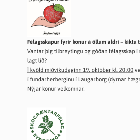
Félagsskapur fyrir konur á öllum aldri – kíktu ti
Vantar þig tilbreytingu og góðan félagsskap
lagt lið?
Í kvöld miðvikudaginn 19. október kl. 20:00
ve
í fundarherberginu í Laugarborg (dyrnar hæg
Nýjar konur velkomnar.