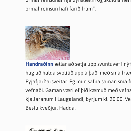
ormahreinsun hafi farið fram“.
Handraðinn
ætlar að setja upp svuntuvef í nýf
hug að halda svolítið upp á það, með smá f
Eyjafjarðarsveitar. Ég mun safna saman smá 
vefnaði. Gaman væri ef þið kæmuð með vefnað 
kjallaranum í Laugalandi, byrjum kl. 20.00. V
Bestu kveðjur, Hadda.