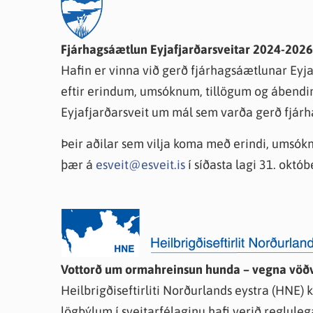
Farsæld barna
Íþrótta- og tómstundastyrkur
Umsó
Annað
Fjárhagsáætlun Eyjafjarðarsveitar 2024-2026
Hafin er vinna við gerð fjárhagsáætlunar Eyjaf
eftir erindum, umsóknum, tillögum og ábendi
Eyjafjarðarsveit um mál sem varða gerð fjár
Þeir aðilar sem vilja koma með erindi, umsókn
þær á
esveit@esveit.is
í síðasta lagi 31. októb
Vottorð um ormahreinsun hunda – vegna vöðv
Heilbrigðiseftirliti Norðurlands eystra (HNE) ka
lögbýlum í sveitarfélaginu hafi verið reglul