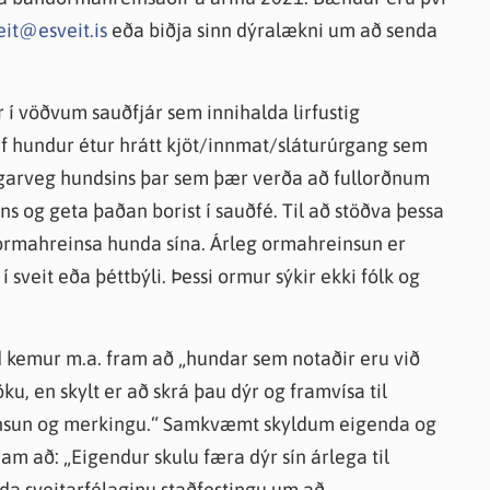
eit@esveit.is
eða biðja sinn dýralækni um að senda
 í vöðvum sauðfjár sem innihalda lirfustig
Ef hundur étur hrátt kjöt/innmat/sláturúrgang sem
ingarveg hundsins þar sem þær verða að fullorðnum
 og geta þaðan borist í sauðfé. Til að stöðva þessa
 ormahreinsa hunda sína. Árleg ormahreinsun er
 sveit eða þéttbýli. Þessi ormur sýkir ekki fólk og
d kemur m.a. fram að „hundar sem notaðir eru við
u, en skylt er að skrá þau dýr og framvísa til
einsun og merkingu.“ Samkvæmt skyldum eigenda og
m að: „Eigendur skulu færa dýr sín árlega til
da sveitarfélaginu staðfestingu um að