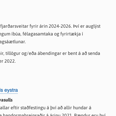
knir
 útgefið efni
jarðarsveitar fyrir árin 2024-2026. Því er auglýst
ngum íbúa, félagasamtaka og fyrirtækja í
hagsáætlunar.
ir, tillögur og/eða ábendingar er bent á að senda
er 2022.
asulls
llar eftir staðfestingu á því að allir hundar á
ega bandormahreinsaðir á árinu 2021. Bændur eru því