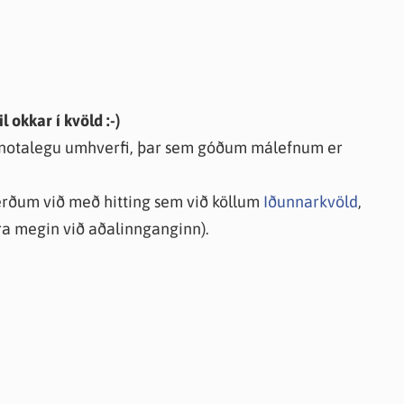
l okkar í kvöld :-)
 í notalegu umhverfi, þar sem góðum málefnum er
rðum við með hitting sem við köllum
Iðunnarkvöld
,
ra megin við aðalinnganginn).