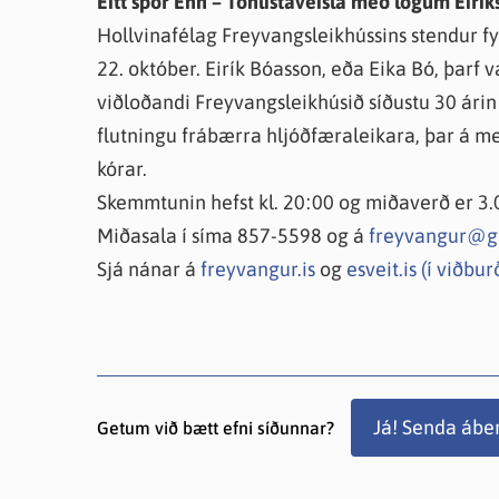
Eitt spor Enn – Tónlistaveisla með lögum Eirí
Hollvinafélag Freyvangsleikhússins stendur fyr
22. október. Eirík Bóasson, eða Eika Bó, þarf 
viðloðandi Freyvangsleikhúsið síðustu 30 árin
flutningu frábærra hljóðfæraleikara, þar á með
kórar.
Skemmtunin hefst kl. 20:00 og miðaverð er 3.0
Miðasala í síma 857-5598 og á
freyvangur@g
Sjá nánar á
freyvangur.is
og
esveit.is (í viðbu
Já! Senda ábe
Getum við bætt efni síðunnar?