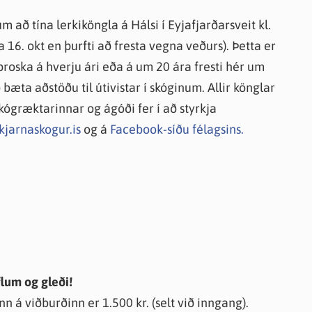
ð tína lerkiköngla á Hálsi í Eyjafjarðarsveit kl.
 16. okt en þurfti að fresta vegna veðurs). Þetta er
 þroska á hverju ári eða á um 20 ára fresti hér um
ð bæta aðstöðu til útivistar í skóginum. Allir könglar
kógræktarinnar og ágóði fer í að styrkja
kjarnaskogur.is
og á
Facebook-síðu félagsins.
flum og gleði!
n á viðburðinn er 1.500 kr. (selt við inngang).