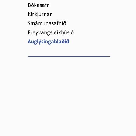
Lóðir í Hrafnagilshverfi
Bókasafn
Kirkjurnar
Smámunasafnið
Freyvangsleikhúsið
Auglýsingablaðið