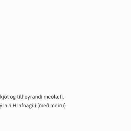
kjöt og tilheyrandi meðlæti.
stýra á Hrafnagili (með meiru).