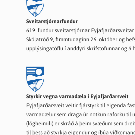
Farsæld barna
Íþrótta- og tómstundastyrkur
Umsó
Annað
Sveitarstjórnarfundur
619. fundur sveitarstjórnar Eyjafjarðarsveitar
Skólatröð 9, fimmtudaginn 26. október og hefs
upplýsingatöflu í anddyri skrifstofunnar og á 
Styrkir vegna varmadæla í Eyjafjarðarsveit
Eyjafjarðarsveit veitir fjárstyrk til eigenda fas
varmadælur sem draga úr notkun raforku til 
(lögheimili) er skráð á þeim svæðum sem dreifi
til þess að styrkja eigendur og íbúa viðkoman