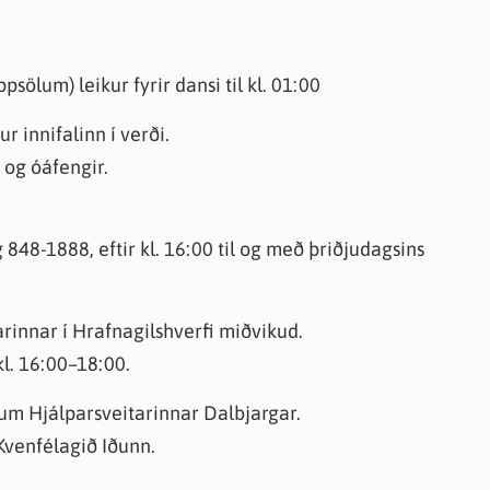
sölum) leikur fyrir dansi til kl. 01:00
 innifalinn í verði.
 og óáfengir.
48-1888, eftir kl. 16:00 til og með þriðjudagsins
rinnar í Hrafnagilshverfi miðvikud.
kl. 16:00–18:00.
vum Hjálparsveitarinnar Dalbjargar.
Kvenfélagið Iðunn.