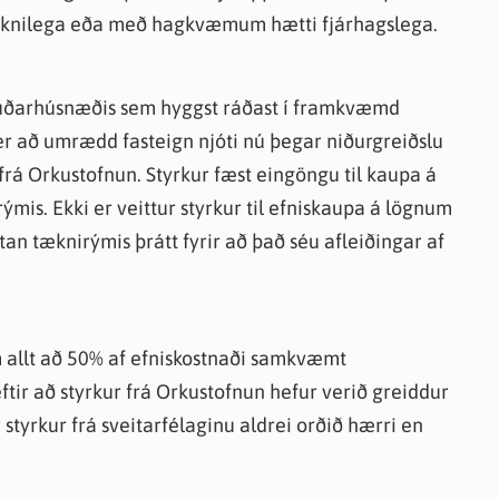
 tæknilega eða með hagkvæmum hætti fjárhagslega.
íbúðarhúsnæðis sem hyggst ráðast í framkvæmd
er að umrædd fasteign njóti nú þegar niðurgreiðslu
frá Orkustofnun. Styrkur fæst eingöngu til kaupa á
is. Ekki er veittur styrkur til efniskaupa á lögnum
tan tæknirýmis þrátt fyrir að það séu afleiðingar af
m allt að 50% af efniskostnaði samkvæmt
ftir að styrkur frá Orkustofnun hefur verið greiddur
 styrkur frá sveitarfélaginu aldrei orðið hærri en