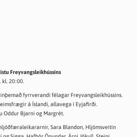
kistu Freyvangsleikhússins
 kl. 20:00.
ginþemað fyrrverandi félagar Freyvangsleikhússins.
imsfrægir á Íslandi, allavega í Eyjafirði.
ru Oddur Bjarni og Margrét.
hljóðfæraleikararnir, Sara Blandon, Hljómsveitin
og Sigga, Hafþór Önundar, Árni Jökull, Steini