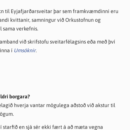
kn til Eyjafjarðarsveitar þar sem framkvæmdinni eru
gandi kvittanir, samningur við Orkustofnun og
il sama verkefnis.
samband við skrifstofu sveitarfélagsins eða með því
inna í
Umsóknir
.
eldri borgara?
lagið hverja vantar mögulega aðstoð við akstur til
udögum.
 starfið en sjá sér ekki fært á að mæta vegna