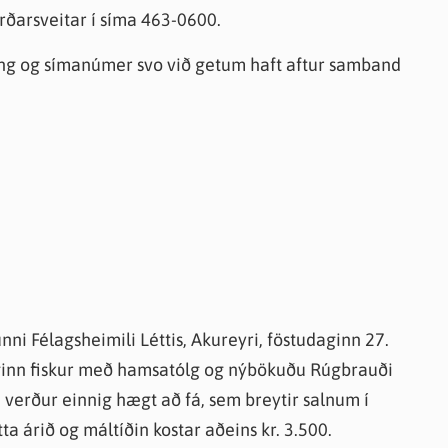
arðarsveitar í síma 463-0600.
fang og símanúmer svo við getum haft aftur samband
funni Félagsheimili Léttis, Akureyri, föstudaginn 27.
iginn fiskur með hamsatólg og nýbökuðu Rúgbrauði
 verður einnig hægt að fá, sem breytir salnum í
a árið og máltíðin kostar aðeins kr. 3.500.