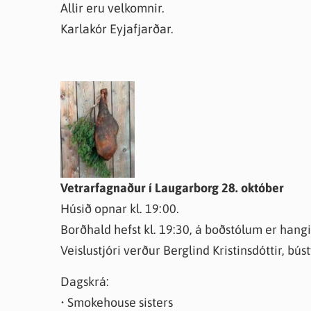
Allir eru velkomnir.
Karlakór Eyjafjarðar.
Vetrarfagnaður í Laugarborg 28. október
Húsið opnar kl. 19:00.
Borðhald hefst kl. 19:30, á boðstólum er hangi
Veislustjóri verður Berglind Kristinsdóttir, bú
Dagskrá:
• Smokehouse sisters