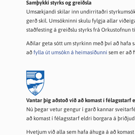
Samþykki styrks og greiðsla
Umsækjandi skilar inn undirritaðri styrkumsó
gerð skil. Umsókninni skulu fylgja allar viðei
staðfesting á greiðslu styrks frá Orkustofnun t
Aðilar geta sótt um styrkinn með því að hafa 
að
fylla út umsókn á heimasíðunni
sem er að f
Vantar þig aðstoð við að komast í félagsstarf 
Nú þegar vetur gengur í garð kannar sveitarfé
að komast í félagsstarf eldri borgara á þriðj
Hvetjum við alla sem hafa áhuga á að komast í