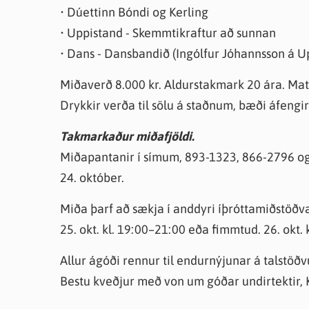
• Dúettinn Bóndi og Kerling
• Uppistand - Skemmtikraftur að sunnan
• Dans - Dansbandið (Ingólfur Jóhannsson á Upp
Miðaverð 8.000 kr. Aldurstakmark 20 ára. Matur
Drykkir verða til sölu á staðnum, bæði áfengir
Takmarkaður miðafjöldi.
Miðapantanir í símum, 893-1323, 866-2796 og 8
24. október.
Miða þarf að sækja í anddyri íþróttamiðstöðva
25. okt. kl. 19:00–21:00 eða fimmtud. 26. okt. 
Allur ágóði rennur til endurnýjunar á talstöð
Bestu kveðjur með von um góðar undirtektir, 