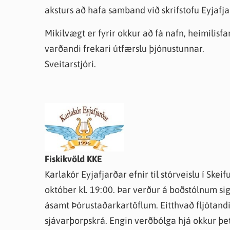
aksturs að hafa samband við skrifstofu Eyjafj
Mikilvægt er fyrir okkur að fá nafn, heimilis
varðandi frekari útfærslu þjónustunnar.
Sveitarstjóri.
Fiskikvöld KKE
Karlakór Eyjafjarðar efnir til stórveislu í Skei
október kl. 19:00. Þar verður á boðstólnum s
ásamt Þórustaðarkartöflum. Eitthvað fljótandi
sjávarþorpskrá. Engin verðbólga hjá okkur þett