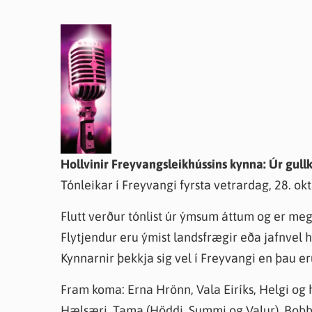
Hollvinir Freyvangsleikhússins kynna: Úr gull
Tónleikar í Freyvangi fyrsta vetrardag, 28. okt.
Flutt verður tónlist úr ýmsum áttum og er me
Flytjendur eru ýmist landsfrægir eða jafnvel he
Kynnarnir þekkja sig vel í Freyvangi en þau e
Fram koma: Erna Hrönn, Vala Eiríks, Helgi og 
Hælsæri, Tama (Höddi, Summi og Valur), Bobbi 