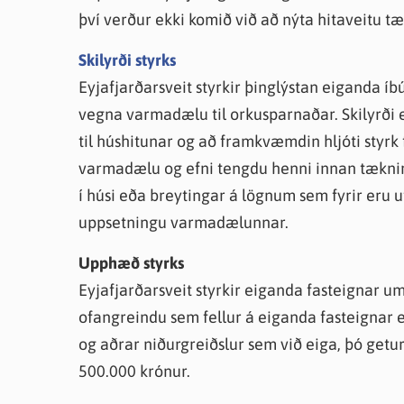
því verður ekki komið við að nýta hitaveitu
Skilyrði styrks
Eyjafjarðarsveit styrkir þinglýstan eiganda 
vegna varmadælu til orkusparnaðar. Skilyrði 
til húshitunar og að framkvæmdin hljóti styrk 
varmadælu og efni tengdu henni innan tæknirým
í húsi eða breytingar á lögnum sem fyrir eru u
uppsetningu varmadælunnar.
Upphæð styrks
Eyjafjarðarsveit styrkir eiganda fasteignar u
ofangreindu sem fellur á eiganda fasteignar e
og aðrar niðurgreiðslur sem við eiga, þó getur
500.000 krónur.