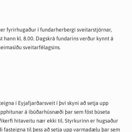
knir
 útgefið efni
 er fyrirhugaður í fundarherbergi sveitarstjórnar,
t hann kl. 8.00. Dagskrá fundarins verður kynnt á
heimasíðu sveitarfélagsins.
teigna í Eyjafjarðarsveit í því skyni að setja upp
upphitunar á íbúðarhúsnæði þar sem föst búseta
kerfi hitaveitu nær ekki til. Styrkurinn er hugsaður
di fasteigna til þess að setja upp varmadælu þar sem