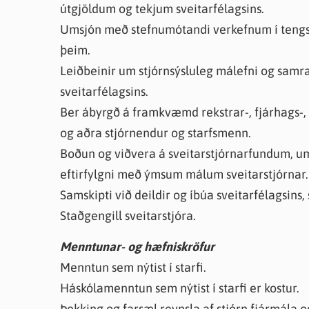
útgjöldum og tekjum sveitarfélagsins.
Umsjón með stefnumótandi verkefnum í tengslu
þeim.
Leiðbeinir um stjórnsýsluleg málefni og samræ
sveitarfélagsins.
Ber ábyrgð á framkvæmd rekstrar-, fjárhags-, 
og aðra stjórnendur og starfsmenn.
Boðun og viðvera á sveitarstjórnarfundum, um
eftirfylgni með ýmsum málum sveitarstjórnar.
Samskipti við deildir og íbúa sveitarfélagsins
Staðgengill sveitarstjóra.
Menntunar- og hæfniskröfur
Menntun sem nýtist í starfi.
Háskólamenntun sem nýtist í starfi er kostur.
Þekking og farsæl reynsla af stjórn fjármála o