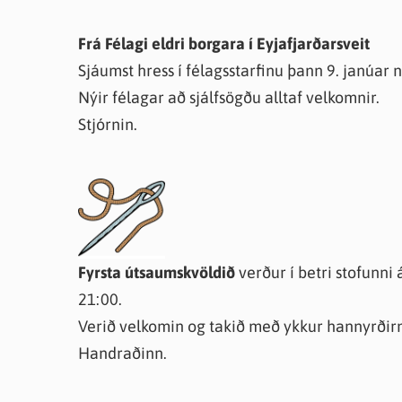
Frá Félagi eldri borgara í Eyjafjarðarsveit
Sjáumst hress í félagsstarfinu þann 9. janúar nk
Nýir félagar að sjálfsögðu alltaf velkomnir.
Stjórnin.
Fyrsta útsaumskvöldið
verður í betri stofunni
21:00.
Verið velkomin og takið með ykkur hannyrðirn
Handraðinn.