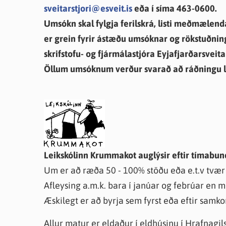
sveitarstjori@esveit.is
eða í síma 463-0600.
Umsókn skal fylgja ferilskrá, listi meðmælend
er grein fyrir ástæðu umsóknar og rökstuðning
skrifstofu- og fjármálastjóra Eyjafjarðarsveita
Öllum umsóknum verður svarað að ráðningu l
Leikskólinn Krummakot auglýsir eftir tímabun
Um er að ræða 50 - 100% stöðu eða e.t.v tvær
Afleysing a.m.k. bara í janúar og febrúar en m
Æskilegt er að byrja sem fyrst eða eftir samk
Allur matur er eldaður í eldhúsinu í Hrafnagi