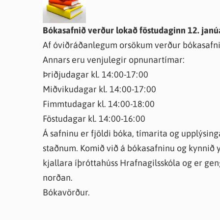
Bókasafnið verður lokað föstudaginn 12. janú
Af óviðráðanlegum orsökum verður bókasafnið
Annars eru venjulegir opnunartímar:
Þriðjudagar kl. 14:00-17:00
Miðvikudagar kl. 14:00-17:00
Fimmtudagar kl. 14:00-18:00
Föstudagar kl. 14:00-16:00
Á safninu er fjöldi bóka, tímarita og upplýsing
staðnum. Komið við á bókasafninu og kynnið yk
kjallara íþróttahúss Hrafnagilsskóla og er ge
norðan.
Bókavörður.