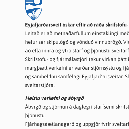
Farsæld barna
Íþrótta- og tómstundastyrkur
Umsó
Annað
Eyjafjarðarsveit óskar eftir að ráða skrifstofu
Leitað er að metnaðarfullum einstaklingi me
hefur sér skipulögð og vönduð vinnubrögð. Viðk
að efla innra og ytra starf og þjónustu sveitar
Skrifstofu- og fjármálastjóri tekur virkan þátt
margþætt verkefni er varðar stjórnsýslu og f
og samheldnu samfélagi Eyjafjarðarsveitar. Skr
sveitarstjóra.
Helstu verkefni og ábyrgð
Ábyrgð og stjórnun á daglegri starfsemi skrif
þjónustu.
Fjárhagsáætlanagerð og uppgjör fyrir sveitarfé