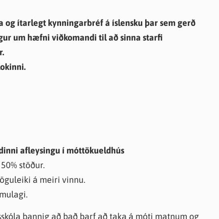
a og ítarlegt kynningarbréf á íslensku þar sem gerð
ur um hæfni viðkomandi til að sinna starfi
r.
okinni.
dinni afleysingu í móttökueldhús
 50% stöður.
öguleiki á meiri vinnu.
omulagi.
lsskóla þannig að það þarf að taka á móti matnum og