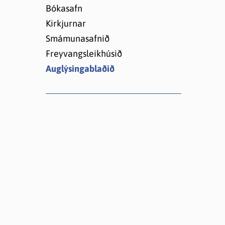
Lóðir í Hrafnagilshverfi
Bókasafn
Kirkjurnar
Smámunasafnið
Freyvangsleikhúsið
Auglýsingablaðið