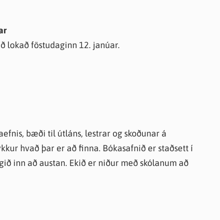
ar
 lokað föstudaginn 12. janúar.
aefnis, bæði til útláns, lestrar og skoðunar á
kur hvað þar er að finna. Bókasafnið er staðsett í
ngið inn að austan. Ekið er niður með skólanum að