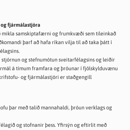
knir
 útgefið efni
- og fjármálastjóra
ð mikla samskiptafærni og frumkvæði sem tileinkað
omandi þarf að hafa ríkan vilja til að taka þátt í
félagsins.
 í stjórnun og stefnumótun sveitarfélagsins og leiðir
jármál á tímum framfara og þróunar í fjölskylduvænu
ifstofu- og fjármálastjóri er staðgengill
stofu þar með talið mannahaldi, þróun verklags og
lagið og stofnanir þess. Yfirsýn og eftirlit með