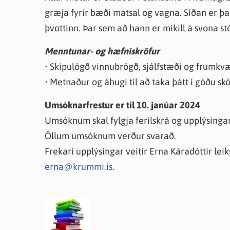
græja fyrir bæði matsal og vagna. Síðan er þ
þvottinn. Þar sem að hann er mikill á svona stó
Menntunar- og hæfniskröfur
• Skipulögð vinnubrögð, sjálfstæði og frumkv
• Metnaður og áhugi til að taka þátt í góðu skó
Umsóknarfrestur er til 10. janúar 2024
Umsóknum skal fylgja ferilskrá og upplýsin
Öllum umsóknum verður svarað.
Frekari upplýsingar veitir Erna Káradóttir lei
erna@krummi.is
.