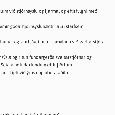
m við stjórnsýslu og fjármál og eftirfylgni með
mir góða stjórnsýsluhætti í allri starfsemi
launa- og starfsáætlana í samvinnu við sveitarstjóra
sýsla og ritun fundargerða sveitarstjórnar og
 Seta á nefndarfundum eftir þörfum.
, samskipti við ýmsa opinbera aðila.
g reksturs, þ.m.t. áætlanagerð.