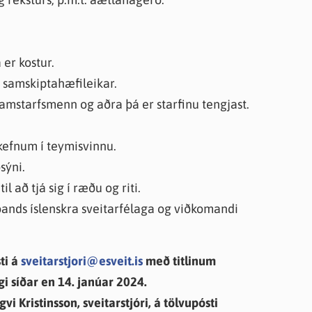
er kostur.
 samskiptahæfileikar.
mstarfsmenn og aðra þá er starfinu tengjast.
kefnum í teymisvinnu.
sýni.
 að tjá sig í ræðu og riti.
nds íslenskra sveitarfélaga og viðkomandi
ti á
sveitarstjori@esveit.is
með titlinum
gi síðar en 14. janúar 2024.
i Kristinsson, sveitarstjóri, á tölvupósti