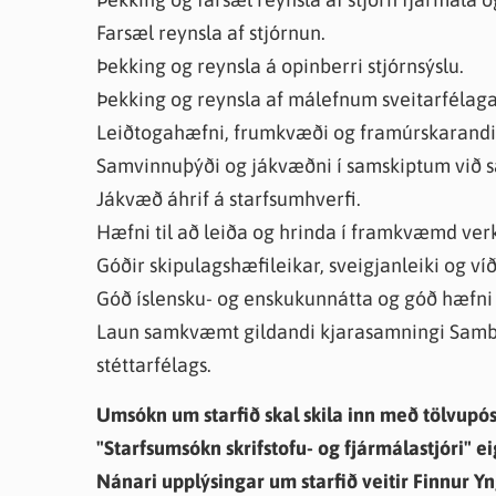
Farsæl reynsla af stjórnun.
Þekking og reynsla á opinberri stjórnsýslu.
Þekking og reynsla af málefnum sveitarfélaga 
Leiðtogahæfni, frumkvæði og framúrskarandi
Samvinnuþýði og jákvæðni í samskiptum við sa
Jákvæð áhrif á starfsumhverfi.
Hæfni til að leiða og hrinda í framkvæmd ver
Góðir skipulagshæfileikar, sveigjanleiki og víð
Góð íslensku- og enskukunnátta og góð hæfni til
Laun samkvæmt gildandi kjarasamningi Samba
stéttarfélags.
Umsókn um starfið skal skila inn með tölvupós
"Starfsumsókn skrifstofu- og fjármálastjóri" ei
Nánari upplýsingar um starfið veitir Finnur Yngv