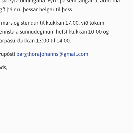
að skreyta búningana. Fyrir þá sem langar til að koma
ð þá eru þessar helgar til þess.
mars og stendur til klukkan 17:00, við tökum
 Kennsla á sunnudeginum hefst klukkan 10:00 og
arpásu klukkan 13:00 til 14:00.
lvupósti
bergthorajohanns@gmail.com
ds,