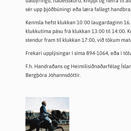
baldýringu, flauelsskurð, knippl og fleira til 
sér upp þjóðbúningi eða læra fallegt handbrag
Kennsla hefst klukkan 10:00 laugardaginn 16. 
klukkutíma pásu frá klukkan 13:00 til 14:00.
stendur fram til klukkan 17:00, við tökum mat
Frekari upplýsingar í síma 894-1064, eða í tö
F.h. Handraðans og Heimilisiðnaðarfélag Íslan
Bergþóra Jóhannsdóttir.