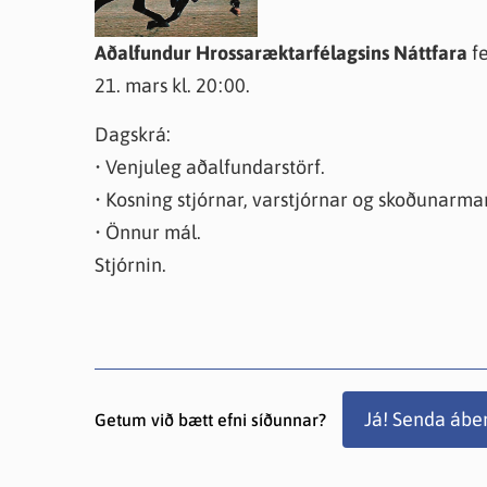
Aðalfundur Hrossaræktarfélagsins Náttfara
fe
21. mars kl. 20:00.
Dagskrá:
• Venjuleg aðalfundarstörf.
• Kosning stjórnar, varstjórnar og skoðunarma
• Önnur mál.
Stjórnin.
Já! Senda ábe
Getum við bætt efni síðunnar?