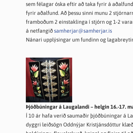
sem félagar óska eftir að taka fyrir á aðalfu
fyrir aðalfund. Að þessu sinni munu 2 stjórnar
framboðum 2 einstaklinga í stjórn og 1-2 v
á netfangið
samherjar@samherjar.is
Nánari upplýsingar um fundinn og lagabreytin
Þjóðbúningar á Laugalandi – helgin 16.-17. m
Í 10 ár hafa verið saumaðir þjóðbúningar á Laug
dyggri leiðsögn Oddnýjar Kristjánsdóttur klæð