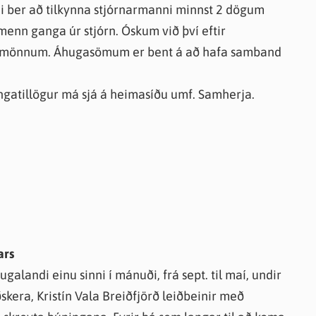
ndi ber að tilkynna stjórnarmanni minnst 2 dögum
menn ganga úr stjórn. Óskum við því eftir
aramönnum. Áhugasömum er bent á að hafa samband
gatillögur má sjá á heimasíðu umf. Samherja.
ars
alandi einu sinni í mánuði, frá sept. til maí, undir
skera, Kristín Vala Breiðfjörð leiðbeinir með