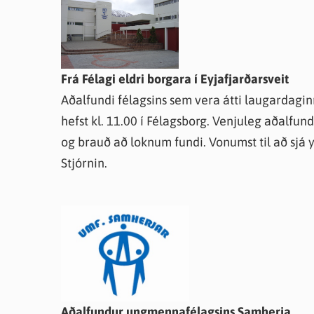
Farsæld barna
Íþrótta- og tómstundastyrkur
Umsó
Annað
Frá Félagi eldri borgara í Eyjafjarðarsveit
Aðalfundi félagsins sem vera átti laugardagin
hefst kl. 11.00 í Félagsborg. Venjuleg aðalfun
og brauð að loknum fundi. Vonumst til að sjá y
Stjórnin.
Aðalfundur ungmennafélagsins Samherja