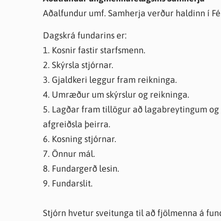
Aðalfundur umf. Samherja verður haldinn í Fé
Dagskrá fundarins er:
1. Kosnir fastir starfsmenn.
2. Skýrsla stjórnar.
3. Gjaldkeri leggur fram reikninga.
4. Umræður um skýrslur og reikninga.
5. Lagðar fram tillögur að lagabreytingum og a
afgreiðsla þeirra.
6. Kosning stjórnar.
7. Önnur mál.
8. Fundargerð lesin.
9. Fundarslit.
Stjórn hvetur sveitunga til að fjölmenna á fun