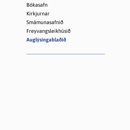
Lóðir í Hrafnagilshverfi
Bókasafn
Kirkjurnar
Smámunasafnið
Freyvangsleikhúsið
Auglýsingablaðið