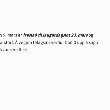
knir
 útgefið efni
n 9. mars er
frestað til laugardagsins 23. mars
og
darstörf. Á vegum félagsins verður boðið upp á súpu
kkur sem flest.