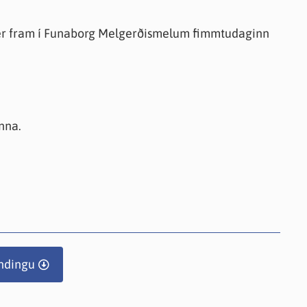
r fram í Funaborg Melgerðismelum fimmtudaginn
nna.
ndingu