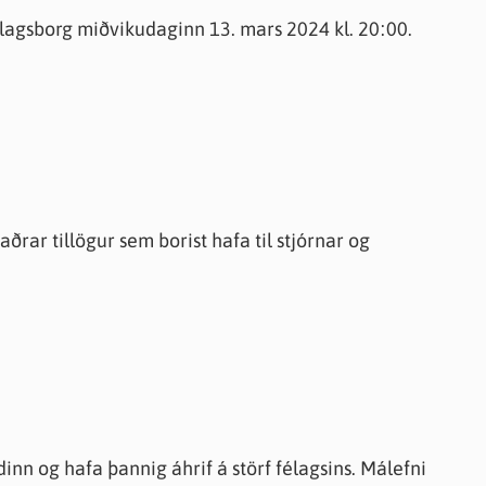
lagsborg miðvikudaginn 13. mars 2024 kl. 20:00.
ðrar tillögur sem borist hafa til stjórnar og
dinn og hafa þannig áhrif á störf félagsins. Málefni