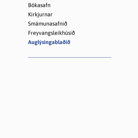
Lóðir í Hrafnagilshverfi
Bókasafn
Kirkjurnar
Smámunasafnið
Freyvangsleikhúsið
Auglýsingablaðið