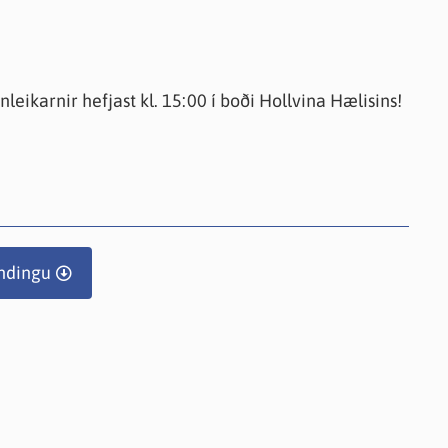
knir
 útgefið efni
leikarnir hefjast kl. 15:00 í boði Hollvina Hælisins!
ndingu