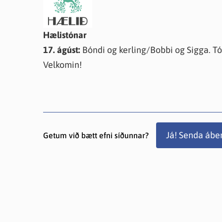
Farsæld barna
Íþrótta- og tómstundastyrkur
Umsó
Annað
Hælistónar
17. ágúst:
Bóndi og kerling/Bobbi og Sigga. Tón
Velkomin!
Já! Senda ábe
Getum við bætt efni síðunnar?