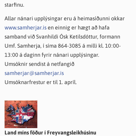
starfinu.
Allar nánari upplýsingar eru á heimasíðunni okkar
www.samherjar.is
en einnig er hægt að hafa
samband við Svanhildi Ósk Ketilsdóttur, formann
Umf. Samherja, í síma 864-3085 á milli kl. 10:00-
13:00 á daginn fyrir nánari upplýsingar.
Umsóknir sendist á netfangið
samherjar@samherjar.is
Umsóknarfrestur er til 1. apríl.
Land míns föður í Freyvangsleikhúsinu