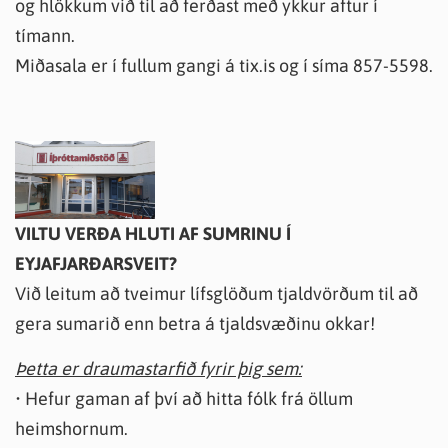
og hlökkum við til að ferðast með ykkur aftur í
tímann.
Miðasala er í fullum gangi á tix.is og í síma 857-5598.
VILTU VERÐA HLUTI AF SUMRINU Í
EYJAFJARÐARSVEIT?
Við leitum að tveimur lífsglöðum tjaldvörðum til að
gera sumarið enn betra á tjaldsvæðinu okkar!
Þetta er draumastarfið fyrir þig sem:
• Hefur gaman af því að hitta fólk frá öllum
heimshornum.