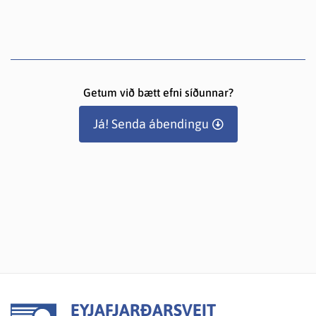
Getum við bætt efni síðunnar?
Já! Senda ábendingu
EYJAFJARÐARSVEIT