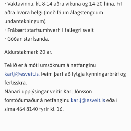
• Vaktavinnu, kl. 8-14 aðra vikuna og 14-20 hina. Frí
aðra hvora helgi (með fáum álagstengdum
undantekningum).
• Frábært starfsumhverfi í fallegri sveit
• Góðan starfsanda.
Aldurstakmark 20 ár.
Tekið er á móti umsóknum á netfanginu
karlj@esveit.is.
Þeim þarf að fylgja kynningarbréf og
ferlisskrá.
Nánari upplýsingar veitir Karl Jónsson
forstöðumaður á netfanginu
karlj@esveit.is
eða í
síma 464 8140 fyrir kl. 16.