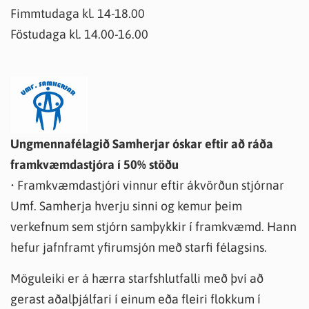
Fimmtudaga kl. 14-18.00
Föstudaga kl. 14.00-16.00
Ungmennafélagið Samherjar óskar eftir að ráða
framkvæmdastjóra í 50% stöðu
• Framkvæmdastjóri vinnur eftir ákvörðun stjórnar
Umf. Samherja hverju sinni og kemur þeim
verkefnum sem stjórn samþykkir í framkvæmd. Hann
hefur jafnframt yfirumsjón með starfi félagsins.
Möguleiki er á hærra starfshlutfalli með því að
gerast aðalþjálfari í einum eða fleiri flokkum í