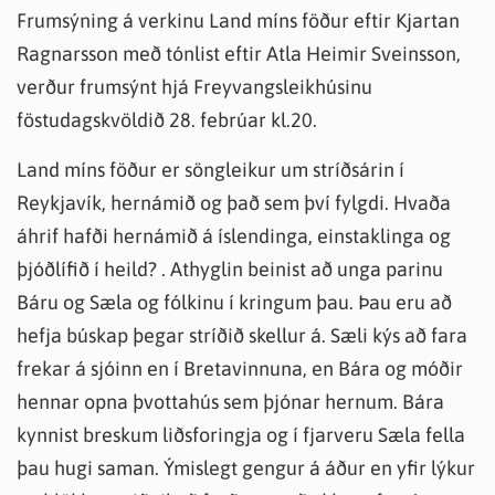
Frumsýning á verkinu Land míns föður eftir Kjartan
Ragnarsson með tónlist eftir Atla Heimir Sveinsson,
verður frumsýnt hjá Freyvangsleikhúsinu
föstudagskvöldið 28. febrúar kl.20.
Land míns föður er söngleikur um stríðsárin í
Reykjavík, hernámið og það sem því fylgdi. Hvaða
áhrif hafði hernámið á íslendinga, einstaklinga og
þjóðlífið í heild? . Athyglin beinist að unga parinu
Báru og Sæla og fólkinu í kringum þau. Þau eru að
hefja búskap þegar stríðið skellur á. Sæli kýs að fara
frekar á sjóinn en í Bretavinnuna, en Bára og móðir
hennar opna þvottahús sem þjónar hernum. Bára
kynnist breskum liðsforingja og í fjarveru Sæla fella
þau hugi saman. Ýmislegt gengur á áður en yfir lýkur