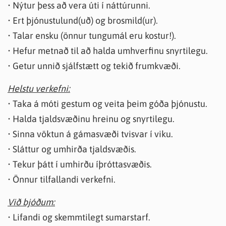
• Nýtur þess að vera úti í náttúrunni.
• Ert þjónustulund(uð) og brosmild(ur).
• Talar ensku (önnur tungumál eru kostur!).
• Hefur metnað til að halda umhverfinu snyrtilegu.
• Getur unnið sjálfstætt og tekið frumkvæði.
Helstu verkefni:
• Taka á móti gestum og veita þeim góða þjónustu.
• Halda tjaldsvæðinu hreinu og snyrtilegu.
• Sinna vöktun á gámasvæði tvisvar í viku.
• Sláttur og umhirða tjaldsvæðis.
• Tekur þátt í umhirðu íþróttasvæðis.
• Önnur tilfallandi verkefni.
Við bjóðum:
• Lifandi og skemmtilegt sumarstarf.