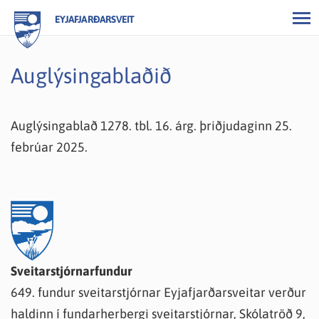
EYJAFJARÐARSVEIT
Auglýsingablaðið
Auglýsingablað 1278. tbl. 16. árg. þriðjudaginn 25.
febrúar 2025.
Sveitarstjórnarfundur
649. fundur sveitarstjórnar Eyjafjarðarsveitar verður
haldinn í fundarherbergi sveitarstjórnar, Skólatröð 9,