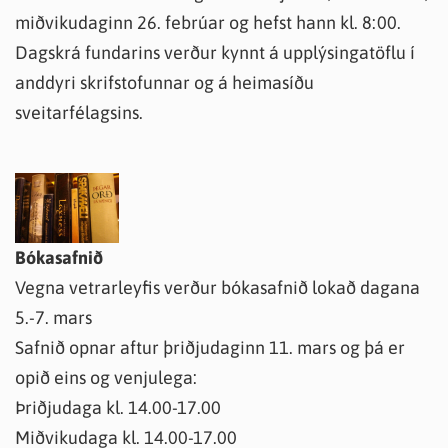
miðvikudaginn 26. febrúar og hefst hann kl. 8:00.
Dagskrá fundarins verður kynnt á upplýsingatöflu í
anddyri skrifstofunnar og á heimasíðu
sveitarfélagsins.
Bókasafnið
Vegna vetrarleyfis verður bókasafnið lokað dagana
5.-7. mars
Safnið opnar aftur þriðjudaginn 11. mars og þá er
opið eins og venjulega:
Þriðjudaga kl. 14.00-17.00
Miðvikudaga kl. 14.00-17.00