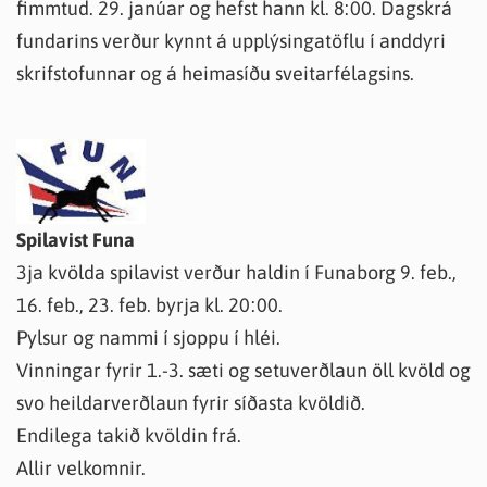
fimmtud. 29. janúar og hefst hann kl. 8:00. Dagskrá
fundarins verður kynnt á upplýsingatöflu í anddyri
skrifstofunnar og á heimasíðu sveitarfélagsins.
Spilavist Funa
3ja kvölda spilavist verður haldin í Funaborg 9. feb.,
16. feb., 23. feb. byrja kl. 20:00.
Pylsur og nammi í sjoppu í hléi.
Vinningar fyrir 1.-3. sæti og setuverðlaun öll kvöld og
svo heildarverðlaun fyrir síðasta kvöldið.
Endilega takið kvöldin frá.
Allir velkomnir.