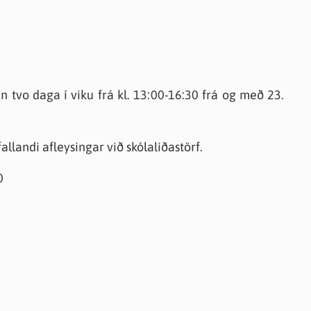
n tvo daga í viku frá kl. 13:00-16:30 frá og með 23.
allandi afleysingar við skólaliðastörf.
0