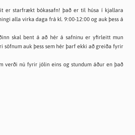
t er starfrækt bókasafn! það er til húsa í kjallara
ingi alla virka daga frá kl. 9:00-12:00 og auk þess á
nn skal bent á að hér á safninu er yfirleitt mun
i söfnum auk þess sem hér þarf ekki að greiða fyrir
m verði nú fyrir jólin eins og stundum áður en það