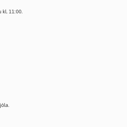
knir
 kl. 11:00.
 útgefið efni
jóla.