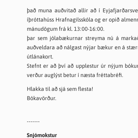
það muna auðvitað allir að í Eyjafjarðarsvei
íþróttahúss Hrafnagilsskóla og er opið almenn
mánudögum frá kl. 13:00-16:00.
þar sem jólabækurnar streyma nú á markaði
auðveldara að nálgast nýjar bækur en á stærr
útlánakort.
Stefnt er að því að upplestur úr nýjum bóku
verður auglýst betur í næsta fréttabréfi.
Hlakka til að sjá sem flesta!
Bókavörður.
-------
Snjómokstur