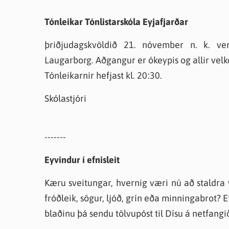
Tónleikar Tónlistarskóla Eyjafjarðar
þriðjudagskvöldið 21. nóvember n. k. ver
Laugarborg. Aðgangur er ókeypis og allir velk
Tónleikarnir hefjast kl. 20:30.
Skólastjóri
-------
Eyvindur í efnisleit
Kæru sveitungar, hvernig væri nú að staldra 
fróðleik, sögur, ljóð, grín eða minningabrot? 
blaðinu þá sendu tölvupóst til Dísu á netfang