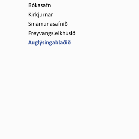
Lóðir í Hrafnagilshverfi
Bókasafn
Kirkjurnar
Smámunasafnið
Freyvangsleikhúsið
Auglýsingablaðið