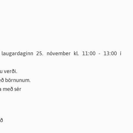
r laugardaginn 25. nóvember kl. 11:00 - 13:00 í
u verði.
eð börnunum.
a með sér
ið