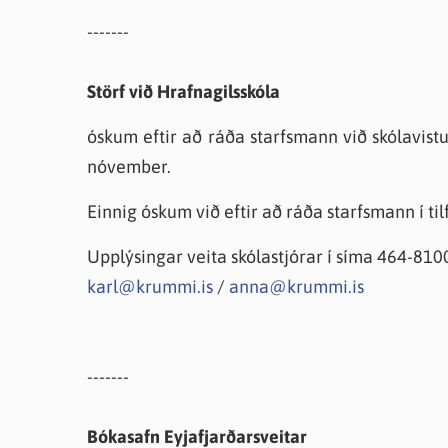
-------
Störf við Hrafnagilsskóla
óskum eftir að ráða starfsmann við skólavistu
nóvember.
Einnig óskum við eftir að ráða starfsmann í tilf
Upplýsingar veita skólastjórar í síma 464-810
karl@krummi.is
/
anna@krummi.is
-------
Bókasafn Eyjafjarðarsveitar