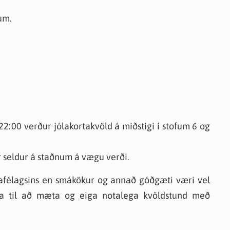
um.
2:00 verður jólakortakvöld á miðstigi í stofum 6 og
r seldur á staðnum á vægu verði.
drafélagsins en smákökur og annað góðgæti væri vel
ra til að mæta og eiga notalega kvöldstund með