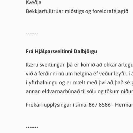
Kveðja
Bekkjarfulltrúar miðstigs og foreldrafélagið
-------
Frá Hjálparsveitinni Dalbjörgu
Kæru sveitungar. þá er komið að okkar árlegu
við á ferðinni nú um helgina ef veður leyfir. 
í yfirhalningu og er mælt með því að það sé 
annan eldvarnarbúnað til sölu og tökum niður 
Frekari upplýsingar í síma: 867 8586 - Herma
-------