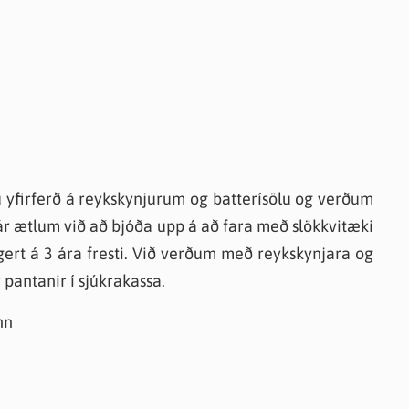
 yfirferð á reykskynjurum og batterísölu og verðum
í ár ætlum við að bjóða upp á að fara með slökkvitæki
gert á 3 ára fresti. Við verðum með reykskynjara og
pantanir í sjúkrakassa.
nn