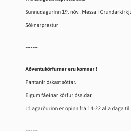
Farsæld barna
Íþrótta- og tómstundastyrkur
Umsó
Sunnudagurinn 19. nóv.: Messa í Grundarkirkju
Annað
Sóknarprestur
-------
Aðventukörfurnar eru komnar !
Pantanir óskast sóttar.
Eigum fáeinar körfur óseldar.
Jólagarðurinn er opinn frá 14-22 alla daga til 
-------