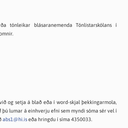
ða tónleikar blásaranemenda Tónlistarskólans í
omnir.
við og setja á blað eða í word-skjal þekkingarmola,
Ef þú lumar á einhverju efni sem myndi sóma sér vel í
ið
abs1@hi.is
eða hringdu í síma 4350033.