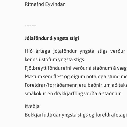
Ritnefnd Eyvindar
-------
Jólaföndur á yngsta stigi
Hið árlega jólaföndur yngsta stigs verðu
kennslustofum yngsta stigs.
Fjölbreytt föndurefni verður á staðnum á væg
Mætum sem flest og eigum notalega stund m
Foreldrar/forráðamenn eru beðnir um að tak
smákökur en drykkjarföng verða á staðnum.
Kveðja
Bekkjarfulltrúar yngsta stigs og foreldrafélag