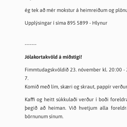
ég tek að mér mokstur á heimreiðum og plön
Upplýsingar í síma 895 5899 - Hlynur
-------
Jólakortakvöld á miðstigi!
Fimmtudagskvöldið 23. nóvember kl. 20:00 - 2
7.
Komið með lím, skæri og skraut, pappír verðu
Kaffi og heitt súkkulaði verður í boði forel
þegið að heiman. Við hvetjum alla foreld
börnunum sínum.