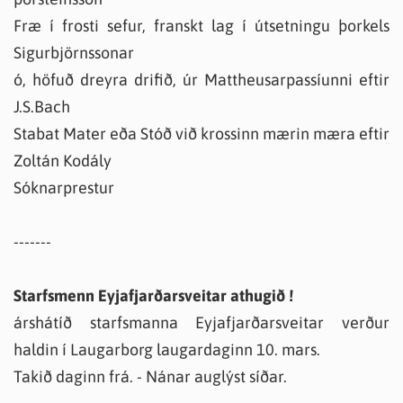
Fræ í frosti sefur, franskt lag í útsetningu þorkels
Sigurbjörnssonar
ó, höfuð dreyra drifið, úr Mattheusarpassíunni eftir
J.S.Bach
Stabat Mater eða Stóð við krossinn mærin mæra eftir
Zoltán Kodály
Sóknarprestur
-------
Starfsmenn Eyjafjarðarsveitar athugið !
árshátíð starfsmanna Eyjafjarðarsveitar verður
haldin í Laugarborg laugardaginn 10. mars.
Takið daginn frá. - Nánar auglýst síðar.