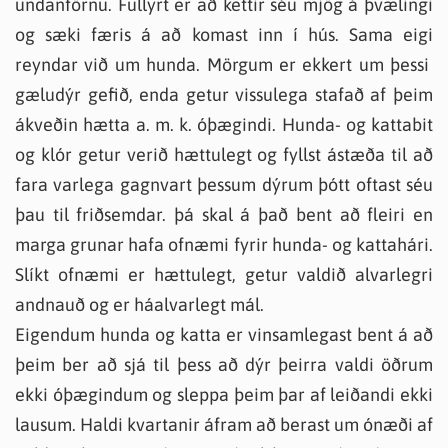
undanförnu. Fullyrt er að kettir séu mjög á þvælingi
og sæki færis á að komast inn í hús. Sama eigi
reyndar við um hunda. Mörgum er ekkert um þessi
gæludýr gefið, enda getur vissulega stafað af þeim
ákveðin hætta a. m. k. óþægindi. Hunda- og kattabit
og klór getur verið hættulegt og fyllst ástæða til að
fara varlega gagnvart þessum dýrum þótt oftast séu
þau til friðsemdar. þá skal á það bent að fleiri en
marga grunar hafa ofnæmi fyrir hunda- og kattahári.
Slíkt ofnæmi er hættulegt, getur valdið alvarlegri
andnauð og er háalvarlegt mál.
Eigendum hunda og katta er vinsamlegast bent á að
þeim ber að sjá til þess að dýr þeirra valdi öðrum
ekki óþægindum og sleppa þeim þar af leiðandi ekki
lausum. Haldi kvartanir áfram að berast um ónæði af