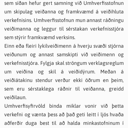
sem síðan hefur gert samning við Umhverfisstofnun
um skipulag veiðanna og framkvæmd á veiðihluta
verkefnisins. Umhverfisstofnun mun annast ráðningu
veiðimanna og leggur til sérstakan verkefnisstjóra
sem stýrir framkvæmd verksins.
Einn eða fleiri lykilveiðimenn á hverju svæði stjórna
veiðunum og annast samskipti við veiðimenn og
verkefnisstjóra. Fylgja skal ströngum verklagsreglum
um veiðina og skil á veiðidýrum. Meðan á
veiðiátakinu stendur verður ekki öðrum en þeim,
sem eru sérstaklega ráðnir til veiðanna, greidd
veiðilaun.
Umhverfisyfirvöld binda miklar vonir við þetta
verkefni og vænta þess að það geti leitt í ljós hvaða
aðferðir duga best til að halda minkastofninum í