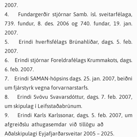
2007.
4. Fundargerðir stjórnar Samb. ísl. sveitarfélaga,
739. fundur, 8. des. 2006 og 740. fundar, 19. jan.
2007.
5. Erindi hverfisfélags Brúnahlíðar, dags. 5. feb.
2007.
6. Erindi stjórnar Foreldrafélags Krummakots, dags.
6. feb. 2007.
7. Erindi SAMAN-hópsins dags. 25. jan. 2007, beiðni
um fjárstyrk vegna forvarnarstarfs.
8. Erindi Svövu Svavarsdóttur, dags. 7. feb. 2007,
um skipulag í Leifsstaðabrúnum.
9. Erindi Karls Karlssonar, dags. 5. feb. 2007, um
afgreiðslu athugasemdar við tillögu að
Aðalskipulagi Eyjafjarðarsveitar 2005 – 2025.