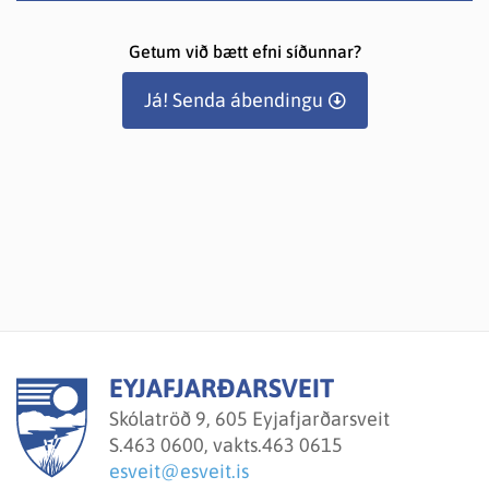
Getum við bætt efni síðunnar?
Já! Senda ábendingu
EYJAFJARÐARSVEIT
Skólatröð 9, 605 Eyjafjarðarsveit
S.
463 0600, vakts.463 0615
esveit@esveit.is