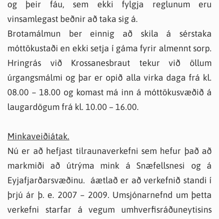
og þeir fáu, sem ekki fylgja reglunum eru
vinsamlegast beðnir að taka sig á.
Brotamálmun ber einnig að skila á sérstaka
móttökustaði en ekki setja í gáma fyrir almennt sorp.
Hringrás við Krossanesbraut tekur við öllum
úrgangsmálmi og þar er opið alla virka daga frá kl.
08.00 – 18.00 og komast má inn á móttökusvæðið á
laugardögum frá kl. 10.00 – 16.00.
Minkaveiðiátak.
Nú er að hefjast tilraunaverkefni sem hefur það að
markmiði að útrýma mink á Snæfellsnesi og á
Eyjafjarðarsvæðinu. áætlað er að verkefnið standi í
þrjú ár þ. e. 2007 – 2009. Umsjónarnefnd um þetta
verkefni starfar á vegum umhverfisráðuneytisins