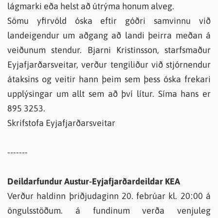
lágmarki eða helst að útrýma honum alveg.
Sömu yfirvöld óska eftir góðri samvinnu við
landeigendur um aðgang að landi þeirra meðan á
veiðunum stendur. Bjarni Kristinsson, starfsmaður
Eyjafjarðarsveitar, verður tengiliður við stjórnendur
átaksins og veitir hann þeim sem þess óska frekari
upplýsingar um allt sem að því lítur. Síma hans er
895 3253.
Skrifstofa Eyjafjarðarsveitar
-------
Deildarfundur Austur-Eyjafjarðardeildar KEA
Verður haldinn þriðjudaginn 20. febrúar kl. 20:00 á
öngulsstöðum. á fundinum verða venjuleg