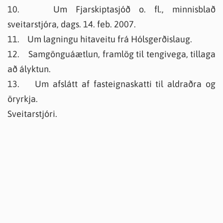
10. Um Fjarskiptasjóð o. fl., minnisblað
sveitarstjóra, dags. 14. feb. 2007.
11. Um lagningu hitaveitu frá Hólsgerðislaug.
12. Samgönguáætlun, framlög til tengivega, tillaga
að ályktun.
13. Um afslátt af fasteignaskatti til aldraðra og
öryrkja.
Sveitarstjóri.