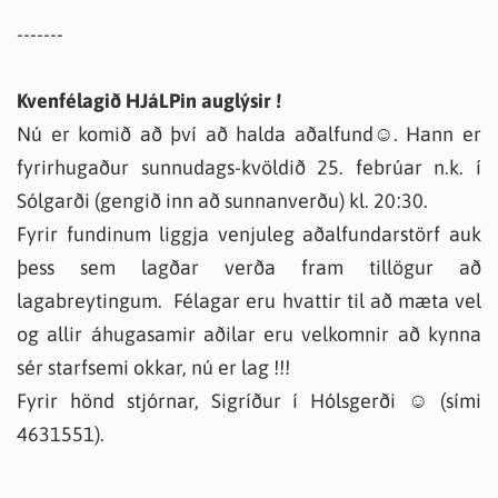
-------
Kvenfélagið HJáLPin auglýsir !
Nú er komið að því að halda aðalfund☺. Hann er
fyrirhugaður sunnudags-kvöldið 25. febrúar n.k. í
Sólgarði (gengið inn að sunnanverðu) kl. 20:30.
Fyrir fundinum liggja venjuleg aðalfundarstörf auk
þess sem lagðar verða fram tillögur að
lagabreytingum. Félagar eru hvattir til að mæta vel
og allir áhugasamir aðilar eru velkomnir að kynna
sér starfsemi okkar, nú er lag !!!
Fyrir hönd stjórnar, Sigríður í Hólsgerði ☺ (sími
4631551).