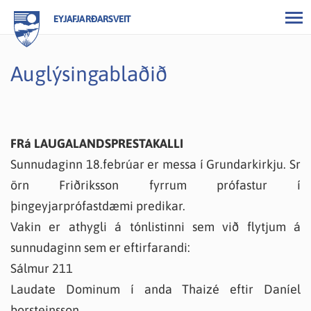
EYJAFJARÐARSVEIT
Auglýsingablaðið
FRá LAUGALANDSPRESTAKALLI
Sunnudaginn 18.febrúar er messa í Grundarkirkju. Sr
örn Friðriksson fyrrum prófastur í
þingeyjarprófastdæmi predikar.
Vakin er athygli á tónlistinni sem við flytjum á
sunnudaginn sem er eftirfarandi:
Sálmur 211
Laudate Dominum í anda Thaizé eftir Daníel
þorsteinsson