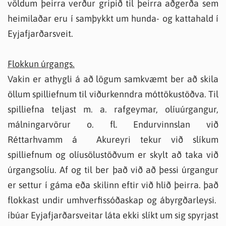
völdum þeirra verður gripið til þeirra aðgerða sem
heimilaðar eru í samþykkt um hunda- og kattahald í
Eyjafjarðarsveit.
Flokkun úrgangs.
Vakin er athygli á að lögum samkvæmt ber að skila
öllum spilliefnum til viðurkenndra móttökustöðva. Til
spilliefna teljast m. a. rafgeymar, olíuúrgangur,
málningarvörur o. fl. Endurvinnslan við
Réttarhvamm á Akureyri tekur við slíkum
spilliefnum og olíusölustöðvum er skylt að taka við
úrgangsolíu. Af og til ber það við að þessi úrgangur
er settur í gáma eða skilinn eftir við hlið þeirra. það
flokkast undir umhverfissóðaskap og ábyrgðarleysi.
íbúar Eyjafjarðarsveitar láta ekki slíkt um sig spyrjast