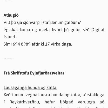
-------
Athugið
Vilt þú sjá sjónvarp í stafrænum gæðum?
ég skal koma og mæla hvort þú getur séð Digital
ísland.
Sími 694 8989 eftir kl 17 virka daga.
-------
Frá Skrifstofu Eyjafjarðarsveitar
Lausaganga hunda og katta.
Kvörtunum vegna lausra hunda og katta, sérstaklega
í Reykárhverfinu, hefur fjölgað verulega að