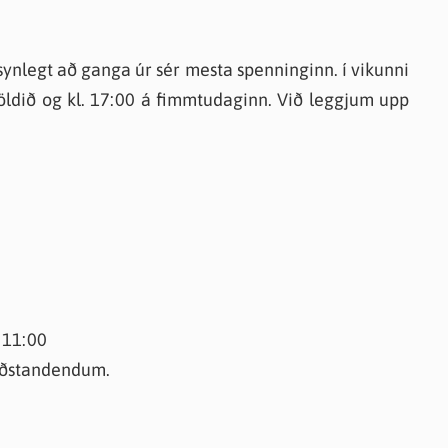
ynlegt að ganga úr sér mesta spenninginn. í vikunni
öldið og kl. 17:00 á fimmtudaginn. Við leggjum upp
 11:00
aðstandendum.