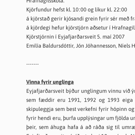
Hrafnagilsskóla.
Farsæld barna
Íþrótta- og tómstundastyrkur
Umsó
Kjörfundur hefst kl. 10:00 og líkur kl. 22:00
Annað
á kjörstað gerir kjósandi grein fyrir sér með 
á kjördegi hefur kjörstjórn aðsetur í Hrafnag
Kjörstjórnin í Eyjafjarðarsveit 5. maí 2007
Emilía Baldursdóttir, Jón Jóhannesson, Níels 
-------
Vinna fyrir unglinga
Eyjafjarðarsveit býður unglingum vinnu við ý
sem fæddir eru 1991, 1992 og 1993 eiga ko
skipuleggja sem best verkefni fyrir hópinn o
fyrir hendi eru, þurfa upplýsingar um fjölda u
þeir, sem áhuga hafa á að ráða sig til umræd