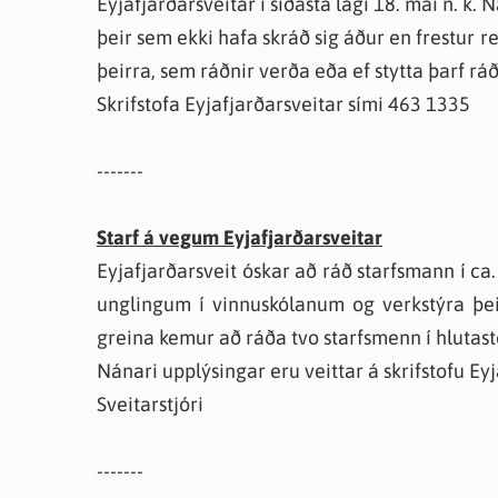
Eyjafjarðarsveitar í síðasta lagi 18. maí n. k. N
þeir sem ekki hafa skráð sig áður en frestur 
þeirra, sem ráðnir verða eða ef stytta þarf r
Skrifstofa Eyjafjarðarsveitar sími 463 1335
-------
Starf á vegum Eyjafjarðarsveitar
Eyjafjarðarsveit óskar að ráð starfsmann í ca.
unglingum í vinnuskólanum og verkstýra þe
greina kemur að ráða tvo starfsmenn í hlutast
Nánari upplýsingar eru veittar á skrifstofu Eyj
Sveitarstjóri
-------