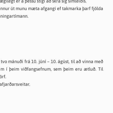
ægilegt er á þessu stigi að skrá sig símleiðis.
rennur út munu mæta afgangi ef takmarka þarf fjölda
áðningartímann.
 tvo mánuði frá 10. júní – 10. ágúst, til að vinna með
im í þeim viðfangsefnum, sem þeim eru ætluð. Til
örf.
afjarðarsveitar.