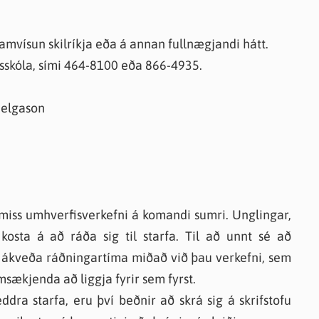
knir
 útgefið efni
framvísun skilríkja eða á annan fullnægjandi hátt.
ilsskóla, sími 464-8100 eða 866-4935.
Helgason
miss umhverfisverkefni á komandi sumri. Unglingar,
sta á að ráða sig til starfa. Til að unnt sé að
g ákveða ráðningartíma miðað við þau verkefni, sem
msækjenda að liggja fyrir sem fyrst.
dra starfa, eru því beðnir að skrá sig á skrifstofu