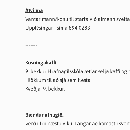
Atvinna
Vantar mann/konu til starfa við almenn sveitas
Upplýsingar í síma 894 0283
-------
Kosningakaffi
9. bekkur Hrafnagilsskóla ætlar selja kaffi og
Hlökkum til að sjá sem flesta.
Kveðja, 9. bekkur.
-------
Bændur athugið.
Verð í fríi næstu viku. Langar að komast í svei