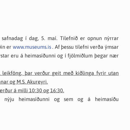
 safnadag í dag, 5. maí. Tilefnið er opnun nýrrar
ðin er
www.museums.is
. Af þessu tilefni verða ýmsar
ýstar eru á heimasíðunni og í fjölmiðlum þegar nær
eikföng, þar verður geit með kiðlinga fyrir utan
nar og M.S. Akureyri.
rður á milli 10:30 og 16:30.
 nýju heimasíðunni og sem og á heimasíðu