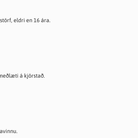
törf, eldri en 16 ára.
 meðlæti á kjörstað.
tavinnu.