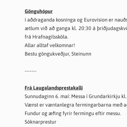
Gönguhópur
í aðdraganda kosninga og Eurovision er nauðs
ætlum við að ganga kl. 20:30 á þriðjudagskv
frá Hrafnagilsskóla.
Allar alltaf velkomnar!
Bestu göngukveðjur, Steinunn
-------
Frá Laugalandsprestakalli
Sunnudaginn 6. maí: Messa í Grundarkirkju kl.
Vænst er væntanlegra fermingarbarna með 
Fundur og æfing fyrir fermingu eftir messu.
Sóknarprestur