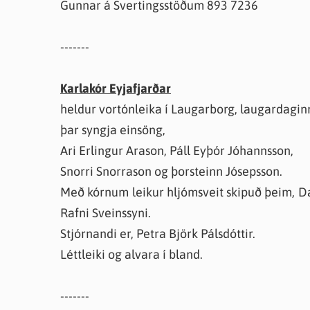
Gunnar á Svertingsstöðum 893 7236
-------
Karlakór Eyjafjarðar
heldur vortónleika í Laugarborg, laugardaginn
þar syngja einsöng,
Ari Erlingur Arason, Páll Eyþór Jóhannsson,
Snorri Snorrason og þorsteinn Jósepsson.
Með kórnum leikur hljómsveit skipuð þeim, Daní
Rafni Sveinssyni.
Stjórnandi er, Petra Björk Pálsdóttir.
Léttleiki og alvara í bland.
-------