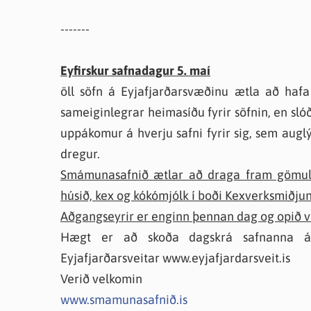
-------
Eyfirskur safnadagur 5. maí
öll söfn á Eyjafjarðarsvæðinu ætla að hafa
sameiginlegrar heimasíðu fyrir söfnin, en sló
uppákomur á hverju safni fyrir sig, sem augl
dregur.
Smámunasafnið ætlar að draga fram gömul l
húsið, kex og kókómjólk í boði Kexverksmiðjun
Aðgangseyrir er enginn þennan dag og opið ve
Hægt er að skoða dagskrá safnanna á
Eyjafjarðarsveitar www.eyjafjardarsveit.is
Verið velkomin
www.smamunasafnið.is