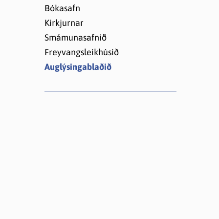
Lóðir í Hrafnagilshverfi
Bókasafn
Kirkjurnar
Smámunasafnið
Freyvangsleikhúsið
Auglýsingablaðið