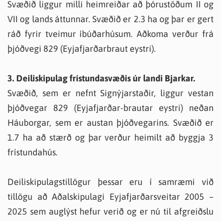
Svæðið liggur milli heimreiðar að þórustöðum II og
VII og lands áttunnar. Svæðið er 2.3 ha og þar er gert
ráð fyrir tveimur íbúðarhúsum. Aðkoma verður frá
þjóðvegi 829 (Eyjafjarðarbraut eystri).
3. Deiliskipulag frístundasvæðis úr landi Bjarkar.
Svæðið, sem er nefnt Signýjarstaðir, liggur vestan
þjóðvegar 829 (Eyjafjarðar-brautar eystri) neðan
Háuborgar, sem er austan þjóðvegarins. Svæðið er
1.7 ha að stærð og þar verður heimilt að byggja 3
frístundahús.
Deiliskipulagstillögur þessar eru í samræmi við
tillögu að Aðalskipulagi Eyjafjarðarsveitar 2005 –
2025 sem auglýst hefur verið og er nú til afgreiðslu