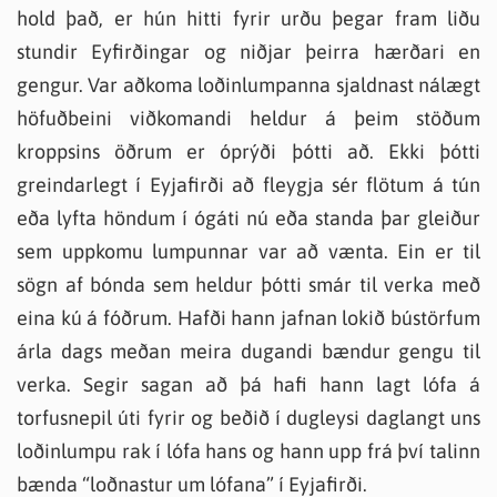
hold það, er hún hitti fyrir urðu þegar fram liðu
stundir Eyfirðingar og niðjar þeirra hærðari en
gengur. Var aðkoma loðinlumpanna sjaldnast nálægt
höfuðbeini viðkomandi heldur á þeim stöðum
kroppsins öðrum er óprýði þótti að. Ekki þótti
greindarlegt í Eyjafirði að fleygja sér flötum á tún
eða lyfta höndum í ógáti nú eða standa þar gleiður
sem uppkomu lumpunnar var að vænta. Ein er til
sögn af bónda sem heldur þótti smár til verka með
eina kú á fóðrum. Hafði hann jafnan lokið bústörfum
árla dags meðan meira dugandi bændur gengu til
verka. Segir sagan að þá hafi hann lagt lófa á
torfusnepil úti fyrir og beðið í dugleysi daglangt uns
loðinlumpu rak í lófa hans og hann upp frá því talinn
bænda “loðnastur um lófana” í Eyjafirði.