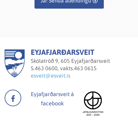
Já! Senda ábendingu
EYJAFJARÐARSVEIT
Skólatröð 9, 605 Eyjafjarðarsveit
S.
463 0600, vakts.463 0615
esveit@esveit.is
Eyjafjarðarsveit á
facebook