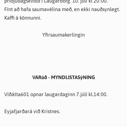
þriðjudagskvöld í Laugarborg. 10. júlí kl 20:00.
Fínt að hafa saumavélina með, en ekki nauðsynlegt.
Kaffi á könnunni.
Yfirsaumakerlingin
VARúð - MYNDLISTASýNING
Víðátta601 opnar laugardaginn 7.júlí kl.14:00.
Eyjafjarðará við Kristnes.