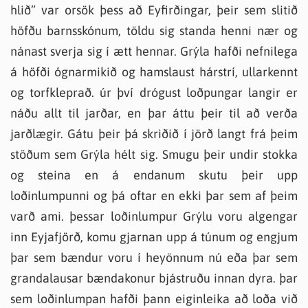
hlið” var orsök þess að Eyfirðingar, þeir sem slitið
höfðu barnsskónum, töldu sig standa henni nær og
nánast sverja sig í ætt hennar. Grýla hafði nefnilega
á höfði ógnarmikið og hamslaust hárstrí, ullarkennt
og torfkleprað. úr því drógust loðpungar langir er
náðu allt til jarðar, en þar áttu þeir til að verða
jarðlægir. Gátu þeir þá skriðið í jörð langt frá þeim
stöðum sem Grýla hélt sig. Smugu þeir undir stokka
og steina en á endanum skutu þeir upp
loðinlumpunni og þá oftar en ekki þar sem af þeim
varð ami. þessar loðinlumpur Grýlu voru algengar
inn Eyjafjörð, komu gjarnan upp á túnum og engjum
þar sem bændur voru í heyönnum nú eða þar sem
grandalausar bændakonur bjástruðu innan dyra. þar
sem loðinlumpan hafði þann eiginleika að loða við