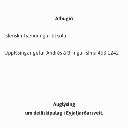
Athugið
íslenskir hænuungar til sölu
Upplýsingar gefur Andrés á Bringu í síma 463 1242
Auglýsing
um deiliskipulag í Eyjafjarðarsveit.