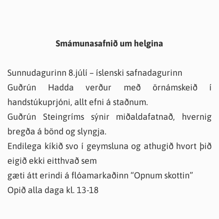
Smámunasafnið um helgina
Sunnudagurinn 8.júlí – íslenski safnadagurinn
Guðrún Hadda verður með örnámskeið í
handstúkuprjóni, allt efni á staðnum.
Guðrún Steingríms sýnir miðaldafatnað, hvernig
bregða á bönd og slyngja.
Endilega kíkið svo í geymsluna og athugið hvort þið
eigið ekki eitthvað sem
gæti átt erindi á flóamarkaðinn “Opnum skottin”
Opið alla daga kl. 13-18