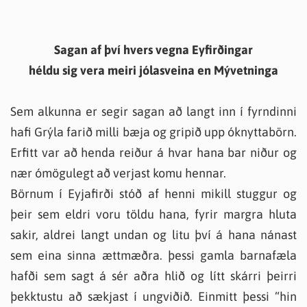
Sagan af því hvers vegna Eyfirðingar
héldu sig vera meiri jólasveina en Mývetninga
Sem alkunna er segir sagan að langt inn í fyrndinni
hafi Grýla farið milli bæja og gripið upp óknyttabörn.
Erfitt var að henda reiður á hvar hana bar niður og
nær ómögulegt að verjast komu hennar.
Börnum í Eyjafirði stóð af henni mikill stuggur og
þeir sem eldri voru töldu hana, fyrir margra hluta
sakir, aldrei langt undan og litu því á hana nánast
sem eina sinna ættmæðra. þessi gamla barnafæla
hafði sem sagt á sér aðra hlið og lítt skárri þeirri
þekktustu að sækjast í ungviðið. Einmitt þessi “hin