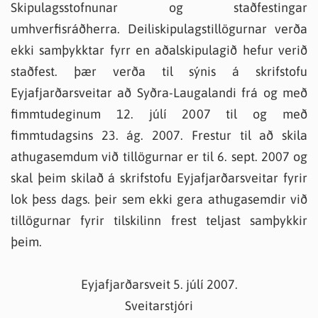
Skipulagsstofnunar og staðfestingar
umhverfisráðherra. Deiliskipulagstillögurnar verða
ekki samþykktar fyrr en aðalskipulagið hefur verið
staðfest. þær verða til sýnis á skrifstofu
Eyjafjarðarsveitar að Syðra-Laugalandi frá og með
fimmtudeginum 12. júlí 2007 til og með
fimmtudagsins 23. ág. 2007. Frestur til að skila
athugasemdum við tillögurnar er til 6. sept. 2007 og
skal þeim skilað á skrifstofu Eyjafjarðarsveitar fyrir
lok þess dags. þeir sem ekki gera athugasemdir við
tillögurnar fyrir tilskilinn frest teljast samþykkir
þeim.
Eyjafjarðarsveit 5. júlí 2007.
Sveitarstjóri