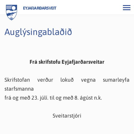
EYJAFJARÐARSVEIT
Auglýsingablaðið
Frá skrifstofu Eyjafjarðarsveitar
Skrifstofan verður lokuð vegna sumarleyfa
starfsmanna
frá og með 23. júlí. til og með 8. ágúst n.k.
Sveitarstjóri