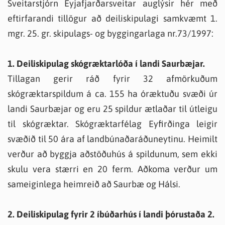
Sveitarstjórn Eyjafjarðarsveitar auglýsir hér með
eftirfarandi tillögur að deiliskipulagi samkvæmt 1.
mgr. 25. gr. skipulags- og byggingarlaga nr.73/1997:
1. Deiliskipulag skógræktarlóða í landi Saurbæjar.
Tillagan gerir ráð fyrir 32 afmörkuðum
skógræktarspildum á ca. 155 ha óræktuðu svæði úr
landi Saurbæjar og eru 25 spildur ætlaðar til útleigu
til skógræktar. Skógræktarfélag Eyfirðinga leigir
svæðið til 50 ára af landbúnaðaráðuneytinu. Heimilt
verður að byggja aðstöðuhús á spildunum, sem ekki
skulu vera stærri en 20 ferm. Aðkoma verður um
sameiginlega heimreið að Saurbæ og Hálsi.
2. Deiliskipulag fyrir 2 íbúðarhús í landi þórustaða 2.