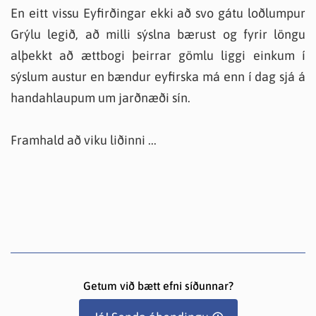
En eitt vissu Eyfirðingar ekki að svo gátu loðlumpur
Grýlu legið, að milli sýslna bærust og fyrir löngu
alþekkt að ættbogi þeirrar gömlu liggi einkum í
sýslum austur en bændur eyfirska má enn í dag sjá á
handahlaupum um jarðnæði sín.
Framhald að viku liðinni ...
Getum við bætt efni síðunnar?